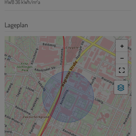
2
HWB
36 kWh/m
a
Lageplan
+
−