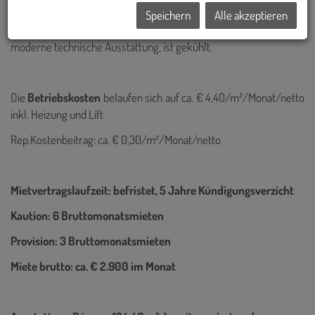
Speichern
Alle akzeptieren
Das
Büro im 1.OG
mit
ca. 124,46 m²
verfügt über eine gute,
moderne technische Ausstattung, ist gekühlt.
Die
Betriebskosten
belaufen sich auf ca. € 4,40/m²/Monat/netto
inkl. Heizung und Lift
Rep.Kostenbeitrag: ca. € 0,30/m²/Monat/netto
Mietvertragslaufzeit: befristet, 5 Jahre Kündigungsverzicht
Kaution: 6 Bruttomonatsmieten
Provision: 3 Bruttomonatsmieten
Miete brutto: ca. € 2.900 im Monat