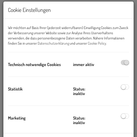
Cookie Einstellungen
Wir möchten auf Basis Ihrer (jederzeit widerrufbaren) Einwilligung Cookies zum Zweck
der Verbesserung unserer Website sowie zur Analyse Ihres Userverhaltens
verwenden, die dazu personenbezogene Daten verarbeiten. Nähere Informationen
finden Sie in unserer
Datenschutzerklärung
und unserer
Cookie Policy
.
Technisch notwendige Cookies
immer aktiv
Beschreibung
Statistik
Status:
inaktiv
Objekt und Lage:
Dieses moderne Bürohaus
, Glasfaser angebunden, in begehrter
Marketing
Status:
Lage, befindet sich mitten im Gewerbegebiet Nähe Lieblgasse -
inaktiv
optimal an die Südost-Tangente angebunden.