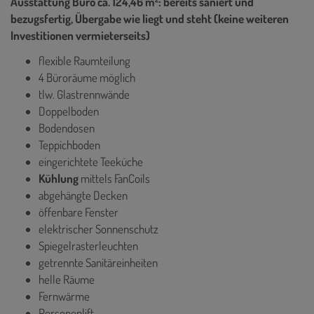
Ausstattung Büro ca. 124,46 m²: bereits saniert und
bezugsfertig, Übergabe wie liegt und steht (keine weiteren
Investitionen vermieterseits)
flexible Raumteilung
4 Büroräume möglich
tlw. Glastrennwände
Doppelboden
Bodendosen
Teppichboden
eingerichtete Teeküche
Kühlung
mittels FanCoils
abgehängte Decken
öffenbare Fenster
elektrischer Sonnenschutz
Spiegelrasterleuchten
getrennte Sanitäreinheiten
helle Räume
Fernwärme
Personenlift