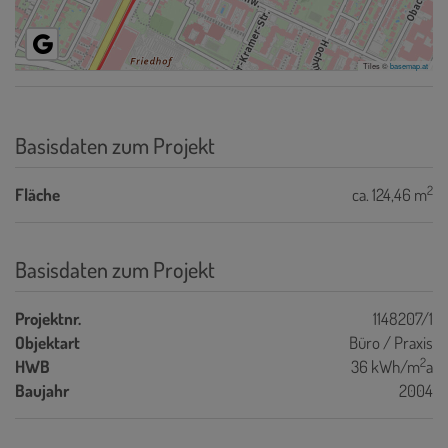
Tiles ©
basemap.at
Basisdaten zum Projekt
2
Fläche
ca. 124,46 m
Basisdaten zum Projekt
Projektnr.
1148207/1
Objektart
Büro / Praxis
2
HWB
36 kWh/m
a
Baujahr
2004