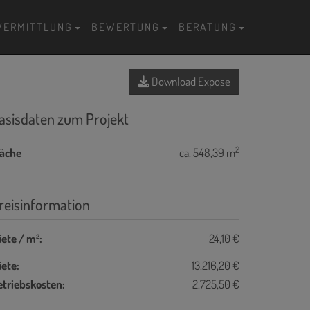
VERMITTLUNG
BEWERTUNG
BERATUNG
Download Expose
asisdaten zum Projekt
2
läche
ca. 548,39 m
reisinformation
ete / m²:
24,10 €
ete:
13.216,20 €
etriebskosten:
2.725,50 €