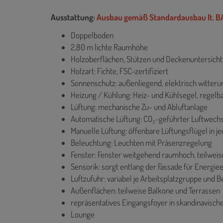
Ausstattung:
Ausbau gemäß Standardausbau lt. 
Doppelboden
2,80 m lichte Raumhöhe
Holzoberflächen, Stützen und Deckenuntersicht
Holzart: Fichte, FSC-­zertifiziert
Sonnenschutz: außenliegend, elektrisch witter
Heizung / Kühlung: Heiz- und Kühlsegel, regelba
Lüftung: mechanische Zu- und Abluftanlage
Automatische Lüftung: CO₂-geführter Luftwechs
Manuelle Lüftung: öffenbare Lüftungsflügel in je
Beleuchtung: Leuchten mit Präsenzregelung
Fenster: Fenster weitgehend raumhoch, teilweise
Sensorik: sorgt entlang der Fassade für Energiee
Luftzufuhr: variabel je Arbeitsplatzgruppe und
Außenflächen: teilweise Balkone und Terrassen
repräsentatives Eingangsfoyer in skandinavisc
Lounge