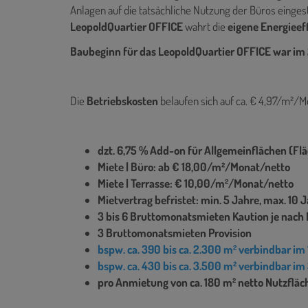
Anlagen auf die tatsächliche Nutzung der Büros einges
LeopoldQuartier OFFICE
wahrt die
eigene Energieef
Baubeginn für das LeopoldQuartier OFFICE war im 
Die
Betriebskosten
belaufen sich auf ca. € 4,97/m²/M
dzt. 6,75 % Add-on für Allgemeinflächen (Fl
Miete | Büro: ab € 18,00/m²/Monat/netto
Miete | Terrasse: € 10,00/m²/Monat/netto
Mietvertrag befristet: min. 5 Jahre, max. 10
3 bis 6 Bruttomonatsmieten Kaution je nach 
3 Bruttomonatsmieten Provision
bspw. ca. 390 bis ca. 2.300 m² verbindbar im
bspw. ca. 430 bis ca. 3.500 m² verbindbar im
pro Anmietung von ca. 180 m² netto Nutzfläc