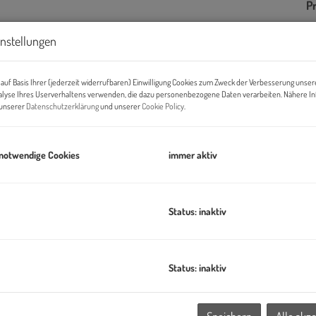
Pr
Di
instellungen
auf Basis Ihrer (jederzeit widerrufbaren) Einwilligung Cookies zum Zweck der Verbesserung unser
B
alyse Ihres Userverhaltens verwenden, die dazu personenbezogene Daten verarbeiten. Nähere I
n unserer
Datenschutzerklärung
und unserer
Cookie Policy
.
Pr
O
 notwendige Cookies
immer aktiv
H
f
B
B
Status: inaktiv
K
Status: inaktiv
den
1. Wiener Gemeindebezirk
und somit sind die besten
hts wie der Stephansdom nur einen kurzen Fußweg entfernt. Der
rtel mit regem Kulturleben. Hier trifft die hippe künstlerische