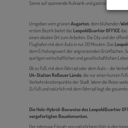
Szene auf spannende Kulinarik und gastronomischen Pi
Umgeben vom grünen
Augarten
, dem blühenden
Wet
ersten Bezirk bietet das
LeopoldQuartier OFFICE
das
einen idealen Ort zum Arbeiten. Die City und der öffen
Flughafen mit dem Auto in nur 20 Minuten. Das
Leopol
dem Erholungswert der angrenzenden Grünflächen. So 
quirligen wirtschaftlichen und gesellschaftlichen Lebe
Ob zu Fuß, mit dem Fahrrad oder dem Auto – die Verk
U4-Station Roßauer Lände
, die nur einen kurzen Fuß
Verkehrsknotenpunkte der Stadt. Wenn die Reise weite
Zu Fuß und natürlich mit dem Fahrrad liegt die gesamte
Die Holz-Hybrid-Bauweise des LeopoldQuartier OF
vorgefertigten Bauelementen.
Der intensive Einsatz von natürlichem Holz in den Inn