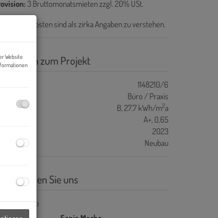
ovision:
3 Bruttomonatsmieten zzgl. 20% USt.
e Betriebskosten sind als zirka Angaben zu verstehen.
er Website
asisdaten zum Projekt
nformationen
ojektnr.
1148210/6
bjektart
Büro / Praxis
2
WB
B, 27.7 kWh/m
a
GEE
A+, 0,65
aujahr
2023
auart
Neubau
ontaktieren Sie uns
Sonja Macho