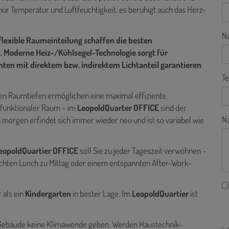
nur Temperatur und Luftfeuchtigkeit, es beruhigt auch das Herz-
N
flexible Raumeinteilung schaffen die besten
. Moderne Heiz-/Kühlsegel-Technologie sorgt für
ten mit direktem bzw. indirektem Lichtanteil garantieren
Te
len Raumtiefen ermöglichen eine maximal effiziente
ifunktionaler Raum – im
LeopoldQuarter OFFICE
sind der
Na
n morgen erfindet sich immer wieder neu und ist so variabel wie
eopoldQuartier OFFICE
soll Sie zu jeder Tageszeit verwöhnen –
ichten Lunch zu Mittag oder einem entspannten After-Work-
 als ein
Kindergarten
in bester Lage. Im
LeopoldQuartier
ist
te Gebäude keine Klimawende geben. Werden Haustechnik-