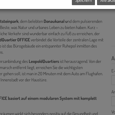
Speichern
Alle akz
oniergeist.
tsteinpark
, dem belebten
Donaukanal u
nd dem pulsierenden
 Beste, was Natur und urbanes Leben zu bieten haben. Kurz –
tliche Verkehr sind wunderbar einfach zu Fuß zu erreichen, der
dQuartier OFFICE
verbindet die Vorteile der zentralen Lage mit
ist das Bürogebäude ein entspannter Ruhepol inmitten des
ns.
A
ehrsanbindung des
LeopoldQuartiers
ist herausragend. Von der
marsch entfernt liegt, erreichen Sie die wichtigsten
E-
r gehen soll, ist man in 20 Minuten mit dem Auto am Flughafen.
 Innenstadt vor der Haustüre.
A
FICE basiert auf einem modularen System mit komplett
V
enräumen wirkt sich besonders positiv auf die Gesundheit und