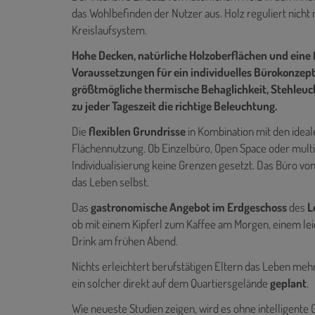
das Wohlbefinden der Nutzer aus. Holz reguliert nicht 
Kreislaufsystem.
Hohe Decken, natürliche Holzoberflächen und eine 
Voraussetzungen für ein individuelles Bürokonzept
größtmögliche thermische Behaglichkeit, Stehleuch
zu jeder Tageszeit die richtige Beleuchtung.
Die
flexiblen Grundrisse
in Kombination mit den idea
Flächennutzung. Ob Einzelbüro, Open Space oder mult
Individualisierung keine Grenzen gesetzt. Das Büro vo
das Leben selbst.
Das
gastronomische Angebot im Erdgeschoss
des
L
ob mit einem Kipferl zum Kaffee am Morgen, einem le
Drink am frühen Abend.
Nichts erleichtert berufstätigen Eltern das Leben mehr
ein solcher direkt auf dem Quartiersgelände
geplant
.
Wie neueste Studien zeigen, wird es ohne intelligen