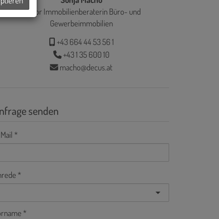
eptieren
Senior Immobilienberaterin Büro- und
Gewerbeimmobilien
+43 664 44 53 56 1
+43 1 35 600 10
macho@decus.at
nfrage senden
Mail
nrede
orname