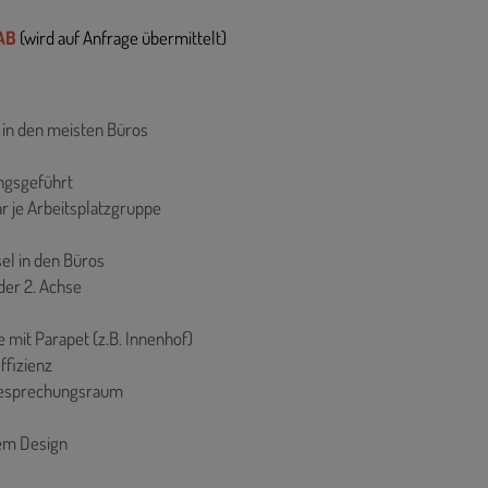
BAB
(wird auf Anfrage übermittelt)
 in den meisten Büros
ungsgeführt
r je Arbeitsplatzgruppe
el in den Büros
der 2. Achse
 mit Parapet (z.B. Innenhof)
ffizienz
 Besprechungsraum
hem Design