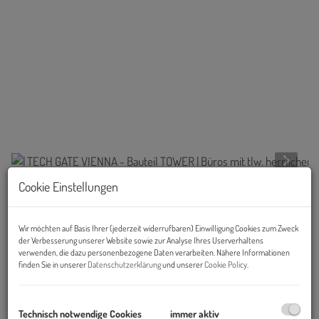
Cookie Einstellungen
Beschreibung
Wir möchten auf Basis Ihrer (jederzeit widerrufbaren) Einwilligung Cookies zum Zweck
Objekt und Lage:
der Verbesserung unserer Website sowie zur Analyse Ihres Userverhaltens
verwenden, die dazu personenbezogene Daten verarbeiten. Nähere Informationen
2005 wurde
als Erweiterung des Tech Gate
mit dem
TECH
finden Sie in unserer
Datenschutzerklärung
und unserer
Cookie Policy
.
GATE TOWER
ein neues modernes Gebäude in der
Donau-
City
mit perfekter Verkehrsanbindung, sowohl an die Autobahn
Technisch notwendige Cookies
immer aktiv
als auch an die U-Bahn, fertiggestellt.