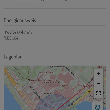
Energieausweis
2
HWB
54 kWh/m
a
fGEE
1,04
Lageplan
+
−