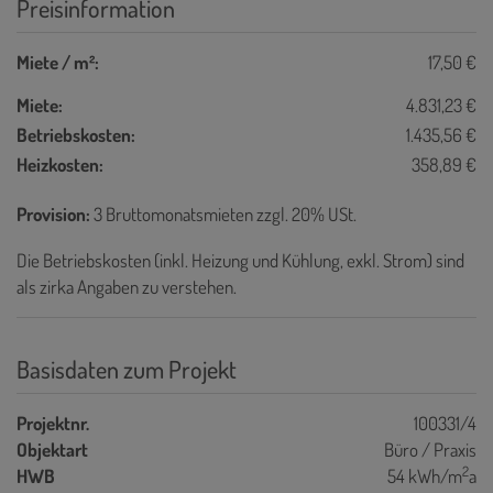
Preisinformation
Miete / m²:
17,50 €
Miete:
4.831,23 €
Betriebskosten:
1.435,56 €
Heizkosten:
358,89 €
Provision:
3 Bruttomonatsmieten zzgl. 20% USt.
Die Betriebskosten (inkl. Heizung und Kühlung, exkl. Strom) sind
als zirka Angaben zu verstehen.
Basisdaten zum Projekt
Projektnr.
100331/4
Objektart
Büro / Praxis
2
HWB
54 kWh/m
a