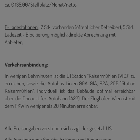
ca. € 135,00/Stellplatz/Monat/netto
E-Ladestationen:
17 Stk. vorhanden (öffentlicher Betreiber); 5 Std.
Ladezeit - Blockierung möglich; direkte Abrechnung mit
Anbieter;
Verkehrsanbindung:
In wenigen Gehminuten ist die U1 Station "Kaisermühlen (VIC)" zu
erreichen, sowie die Autobus Linien
90A, 91A, 92A, 20B "Station
Kaisermühlen". Individuell ist das Gebäude optimal erreichbar
über die Donau-Ufer-Autobahn (A22). Der Flughafen Wien ist mit
dem PKW in weniger als 20 Minuten erreichbar.
Alle Preisangaben verstehen sich zzgl. der gesetzl. USt.
Alle Angaben ohne Gewähr, Irrtümer und Änderungen