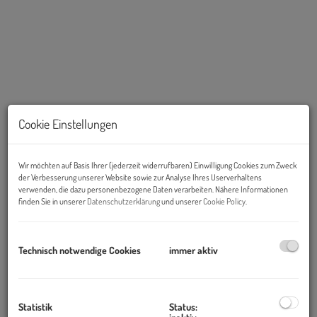
Cookie Einstellungen
Wir möchten auf Basis Ihrer (jederzeit widerrufbaren) Einwilligung Cookies zum Zweck
der Verbesserung unserer Website sowie zur Analyse Ihres Userverhaltens
Beschreibung
verwenden, die dazu personenbezogene Daten verarbeiten. Nähere Informationen
finden Sie in unserer
Datenschutzerklärung
und unserer
Cookie Policy
.
Objekt und Lage:
Der
Ares Tower
ist ein Bürohochhaus im 22. Bezirk. Er wurde in
Technisch notwendige Cookies
immer aktiv
den Jahren 1999 bis 2001 nach Plänen von Architekt
Heinz
Neumann
im Stadtteil
Donau-City
errichtet. Wie auch bei anderen
Bauwerken in der Donau City war eine mythologische Figur
Statistik
Status:
namensgebend, in diesem Fall der griechische Kriegsgott ARES.