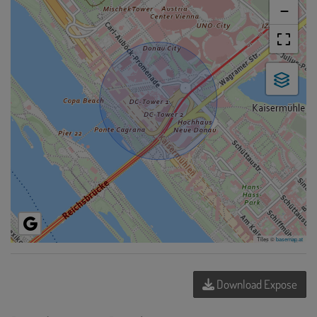
−
Tiles ©
basemap.at
Download Expose