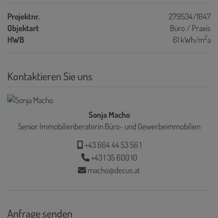
Projektnr.
279534/1647
Objektart
Büro / Praxis
2
HWB
61 kWh/m
a
Kontaktieren Sie uns
Sonja Macho
Senior Immobilienberaterin Büro- und Gewerbeimmobilien
+43 664 44 53 56 1
+43 1 35 600 10
macho@decus.at
Anfrage senden