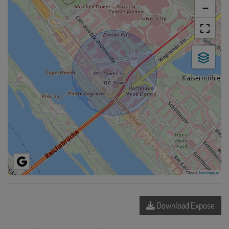
−
Tiles ©
basemap.at
Download Expose