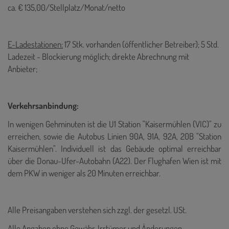
ca. € 135,00/Stellplatz/Monat/netto
E-Ladestationen:
17 Stk. vorhanden (öffentlicher Betreiber); 5 Std.
Ladezeit - Blockierung möglich; direkte Abrechnung mit
Anbieter;
Verkehrsanbindung:
In wenigen Gehminuten ist die U1 Station "Kaisermühlen (VIC)" zu
erreichen, sowie die Autobus Linien
90A, 91A, 92A, 20B "Station
Kaisermühlen". Individuell ist das Gebäude optimal erreichbar
über die Donau-Ufer-Autobahn (A22). Der Flughafen Wien ist mit
dem PKW in weniger als 20 Minuten erreichbar.
Alle Preisangaben verstehen sich zzgl. der gesetzl. USt.
Alle Angaben ohne Gewähr, Irrtümer und Änderungen