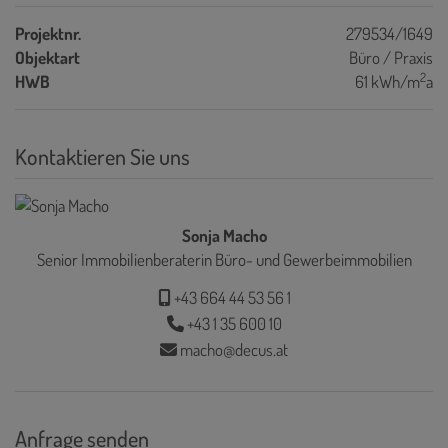
Projektnr.
279534/1649
Objektart
Büro / Praxis
2
HWB
61 kWh/m
a
Kontaktieren Sie uns
Sonja Macho
Senior Immobilienberaterin Büro- und Gewerbeimmobilien
+43 664 44 53 56 1
+43 1 35 600 10
macho@decus.at
Anfrage senden