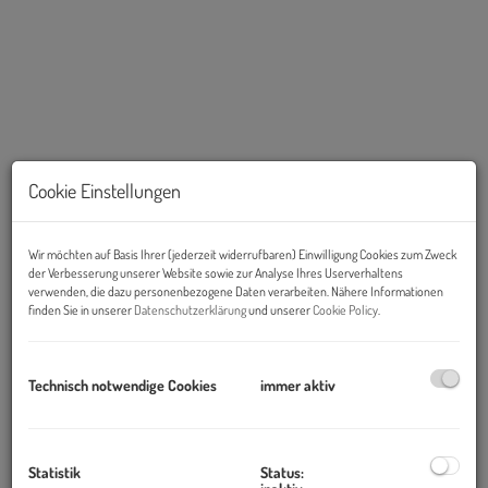
Cookie Einstellungen
Wir möchten auf Basis Ihrer (jederzeit widerrufbaren) Einwilligung Cookies zum Zweck
der Verbesserung unserer Website sowie zur Analyse Ihres Userverhaltens
Beschreibung
verwenden, die dazu personenbezogene Daten verarbeiten. Nähere Informationen
finden Sie in unserer
Datenschutzerklärung
und unserer
Cookie Policy
.
Objekt und Lage:
Der
Ares Tower
ist ein Bürohochhaus im 22. Bezirk. Er wurde in
Technisch notwendige Cookies
immer aktiv
den Jahren 1999 bis 2001 nach Plänen von Architekt
Heinz
Neumann
im Stadtteil
Donau-City
errichtet. Wie auch bei anderen
Bauwerken in der Donau City war eine mythologische Figur
Statistik
Status:
namensgebend, in diesem Fall der griechische Kriegsgott ARES.