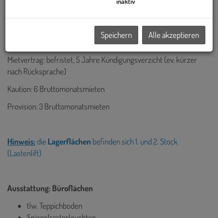
inaktiv
inkl. Heizung
Rep.Kostenbeitrag: € 0,30/m²/Monat/netto
Speichern
Alle akzeptieren
Mietvertrag: befristet, 5 Jahre Kündigungsverzicht (ev. kürzer
nach Rücksprache)
Kaution: 6 Bruttomonatsmieten
Provision: 3 Bruttomonatsmieten
Hinweis:
die
Lagerflächen
befinden sich 1. und 2. Stock
(Lastenlift)
Ausstattung: Büroflächen
tlw. Teppichboden
Spiegelrasterleuchten