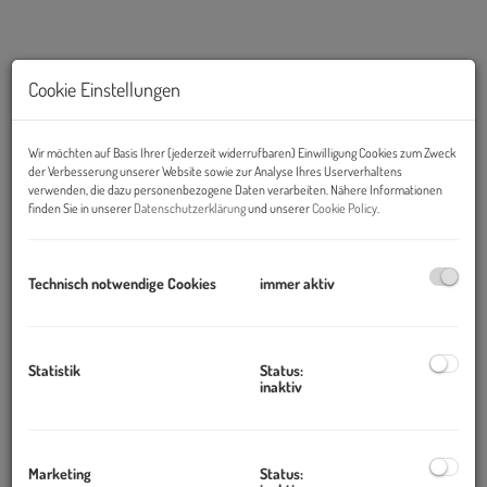
Cookie Einstellungen
Wir möchten auf Basis Ihrer (jederzeit widerrufbaren) Einwilligung Cookies zum Zweck
der Verbesserung unserer Website sowie zur Analyse Ihres Userverhaltens
verwenden, die dazu personenbezogene Daten verarbeiten. Nähere Informationen
finden Sie in unserer
Datenschutzerklärung
und unserer
Cookie Policy
.
Beschreibung
Technisch notwendige Cookies
immer aktiv
Objekt und Lage:
Dieses moderne Büro- und Lagerobjekt befindet sich in
Statistik
Status:
inaktiv
Inzersdorf.
Marketing
Status:
Die
Betriebskosten
belaufen sich auf ca. € 3,16/m²/Monat/netto