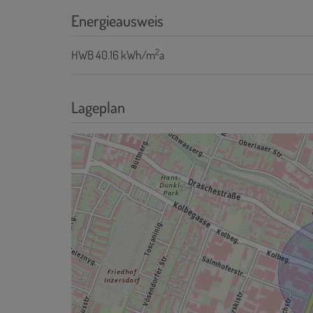
Energieausweis
2
HWB
40.16 kWh/m
a
Lageplan