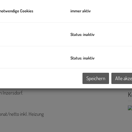
Pr
 notwendige Cookies
immer aktiv
Di
zu
Status: inaktiv
B
Pr
Status: inaktiv
O
H
Speichern
Alle akz
 Inzersdorf.
K
onat/netto inkl. Heizung