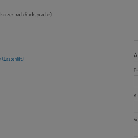
v. kürzer nach Rücksprache)
A
k (Lastenlift)
E-
A
V