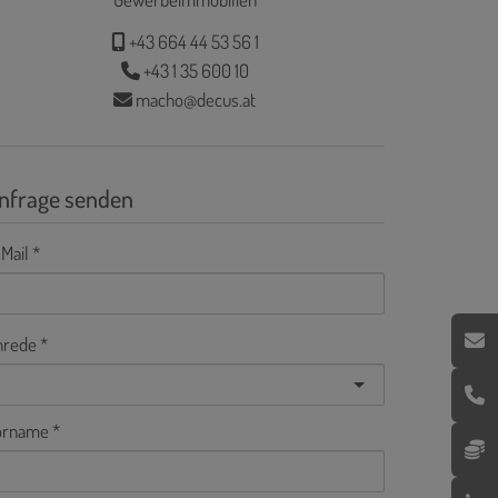
+43 664 44 53 56 1
+43 1 35 600 10
macho@decus.at
nfrage senden
Mail
nrede
orname