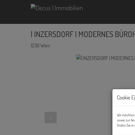
| INZERSDORF | MODERNES BÜRO
1230 Wien
Cookie E
Wir möchten 
sowie zur An
finden Sie i