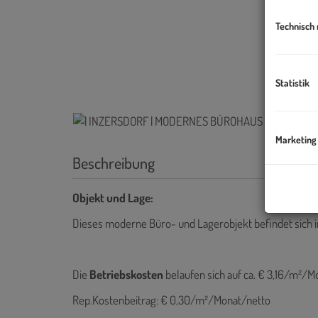
Technisch
Statistik
Marketing
Beschreibung
Objekt und Lage:
Dieses moderne Büro- und Lagerobjekt befindet sich in
Die
Betriebskosten
belaufen sich auf ca. € 3,16/m²/M
Rep.Kostenbeitrag: € 0,30/m²/Monat/netto