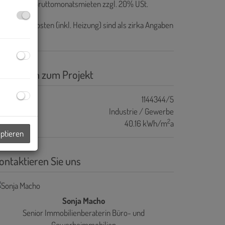
ovision:
3 Bruttomonatsmieten zzgl. 20% USt.
e Betriebskosten (inkl. Heizung) sind als zirka Angaben
 verstehen.
asisdaten zum Projekt
ojektnr.
1144344/5
bjektart
Industrie / Gewerbe
2
WB
40.16 kWh/m
a
eptieren
ontaktieren Sie uns
Sonja Macho
Senior Immobilienberaterin Büro- und
Gewerbeimmobilien