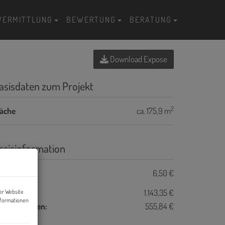
VERMITTLUNG
BEWERTUNG
BERATUNG
Download Expose
asisdaten zum Projekt
2
läche
ca. 175,9 m
reisinformation
ete / m²:
6,50 €
ete:
1.143,35 €
er Website
nformationen
etriebskosten:
555,84 €