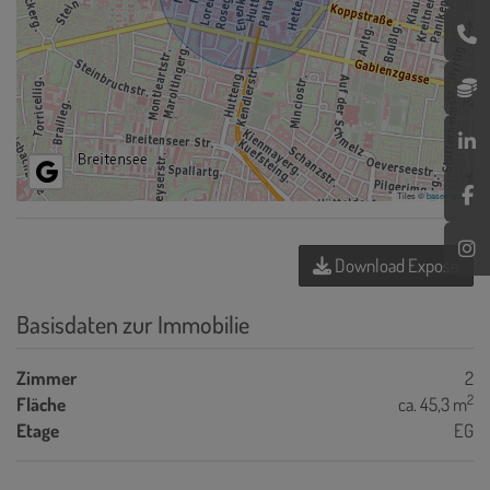
Tiles ©
basemap.at
Download Expose
Basisdaten zur Immobilie
Zimmer
2
2
Fläche
ca. 45,3 m
Etage
EG