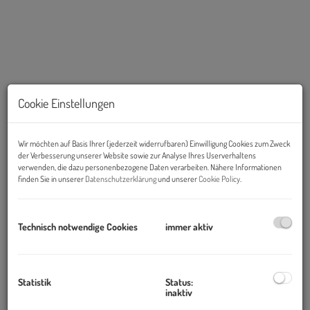
Cookie Einstellungen
Wir möchten auf Basis Ihrer (jederzeit widerrufbaren) Einwilligung Cookies zum Zweck
der Verbesserung unserer Website sowie zur Analyse Ihres Userverhaltens
verwenden, die dazu personenbezogene Daten verarbeiten. Nähere Informationen
Beschreibung
finden Sie in unserer
Datenschutzerklärung
und unserer
Cookie Policy
.
U3 Ottakring
Technisch notwendige Cookies
immer aktiv
Enenkelstraße - Altbauklassiker mit Geschichte!
Willkommen in einem traditionsreichen und zugleich dynamisch
wachsenden Stadtteil, der urbanes Lebensgefühl mit
Statistik
Status:
inaktiv
Naherholung verbindet. Errichtet um 1900, vereint dieser