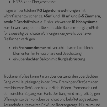
HGP 5: zehn Obergeschosse
Insgesamt entstehen
143 Eigentumswohnungen
mit
Wohnflächen zwischen ca.
45m² und 110 m² und 2-5 Zimmern,
sowie 2 Geschäftslokale
. Zusätzlich werden
10 Hobbyräume
zum Erwerb angeboten. Die kompakte Bauform sorgt großteils
für zweiseitig belichtete Wohnungen, die jeweils über zwei
Freiflächen verfügen:
ein
Freiraumzimmer
mit verschiebbaren Lochblech-
Elementen für Privatsphäre und Beschattung
ein
überdachter Balkon mit Nurglasbrüstung
Trockenen Fußes kommt man über der zentralen überdachten
Gang vom Haupteingang in der Otto- Preminger-Straße zu den
zwei hinteren Gebäuden bis zur Hilde-Güden-Promenade und
dem direkten Zugang zum Park. Der Gang wird mit großzügigen
Öffnungen zu den von oben belichtet und belüftet abgesetzten
Atriumhöfe aufgeweitet. PKW und Fahrradgarage, Müllraum und