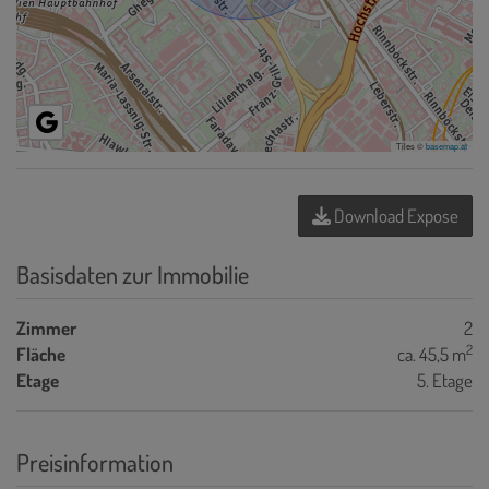
Tiles ©
basemap.at
Download Expose
Basisdaten zur Immobilie
Zimmer
2
2
Fläche
ca. 45,5 m
Etage
5. Etage
Preisinformation