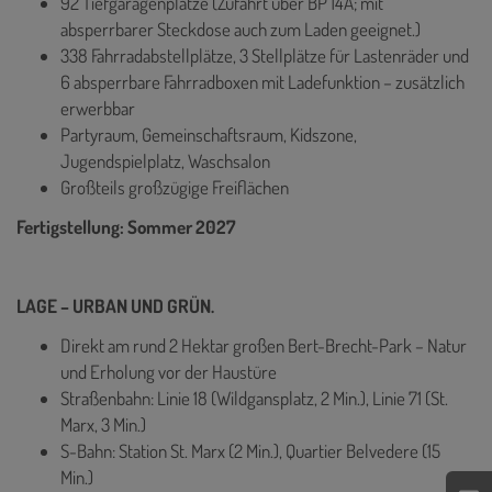
92 Tiefgaragenplätze (Zufahrt über BP 14A; mit
absperrbarer Steckdose auch zum Laden geeignet.)
338 Fahrradabstellplätze, 3 Stellplätze für Lastenräder und
6 absperrbare Fahrradboxen mit Ladefunktion – zusätzlich
erwerbbar
Partyraum, Gemeinschaftsraum, Kidszone,
Jugendspielplatz, Waschsalon
Großteils großzügige Freiflächen
Fertigstellung: Sommer 2027
LAGE – URBAN UND GRÜN.
Direkt am rund 2 Hektar großen Bert-Brecht-Park – Natur
und Erholung vor der Haustüre
Straßenbahn: Linie 18 (Wildgansplatz, 2 Min.), Linie 71 (St.
Marx, 3 Min.)
S-Bahn: Station St. Marx (2 Min.), Quartier Belvedere (15
Min.)