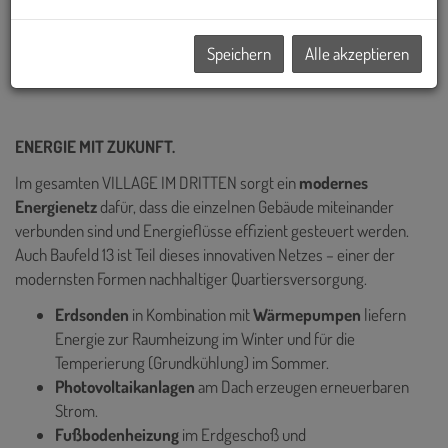
Wiens realisiert – darunter die Sanierung des historischen Palais
Epstein am Ring sowie die markanten TrIIIple Tower am
Donaukanal. Auch das VILLAGE IM DRITTEN reiht sich in diese
Speichern
Alle akzeptieren
Reihe innovativer Projekte ein.
ENERGIE MIT ZUKUNFT.
Im gesamten VILLAGE IM DRITTEN sorgt ein
modernes
Energienetz
dafür, dass die einzelnen Gebäude miteinander
verbunden sind und Energieflüsse effizient gesteuert werden.
Auch Baufeld 13 ist Teil dieses innovativen Netzes – einer der
modernsten Formen nachhaltiger Quartiersversorgung.
Erdsonden
in Kombination mit
Wärmepumpen
liefern
Energie zur Raumheizung im Winter und für die
Temperierung (Grundkühlung) im Sommer.
Photovoltaikanlagen
am Dach erzeugen erneuerbaren
Strom.
Fußbodenheizung
im Erdgeschoß und