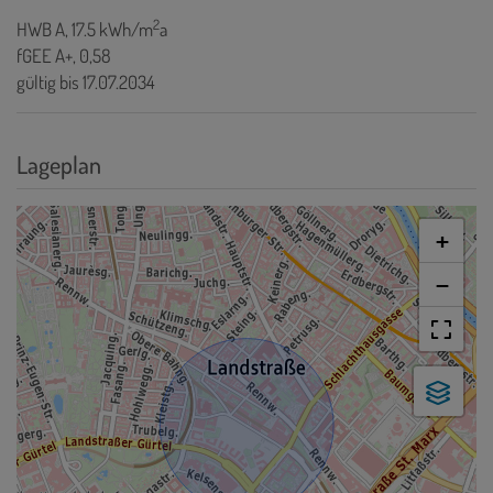
2
HWB
A, 17.5 kWh/m
a
fGEE
A+, 0,58
gültig bis
17.07.2034
Lageplan
+
−