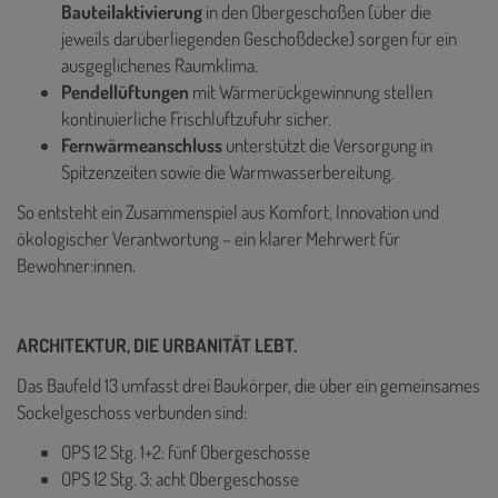
Bauteilaktivierung
in den Obergeschoßen (über die
jeweils darüberliegenden Geschoßdecke) sorgen für ein
ausgeglichenes Raumklima.
Pendellüftungen
mit Wärmerückgewinnung stellen
kontinuierliche Frischluftzufuhr sicher.
Fernwärmeanschluss
unterstützt die Versorgung in
Spitzenzeiten sowie die Warmwasserbereitung.
So entsteht ein Zusammenspiel aus Komfort, Innovation und
ökologischer Verantwortung – ein klarer Mehrwert für
Bewohner:innen.
ARCHITEKTUR, DIE URBANITÄT LEBT.
Das Baufeld 13 umfasst drei Baukörper, die über ein gemeinsames
Sockelgeschoss verbunden sind:
OPS 12 Stg. 1+2: fünf Obergeschosse
OPS 12 Stg. 3: acht Obergeschosse