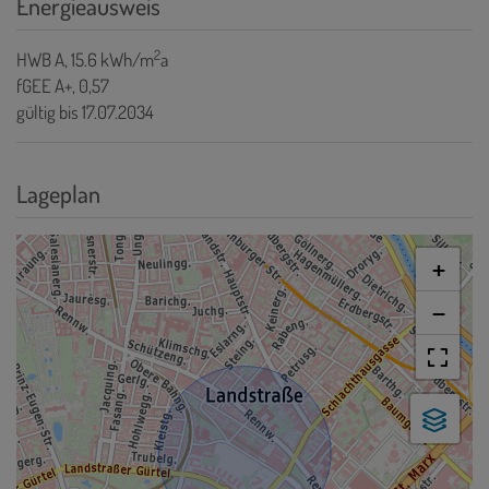
Energieausweis
2
HWB
A, 15.6 kWh/m
a
fGEE
A+, 0,57
gültig bis
17.07.2034
Lageplan
+
−