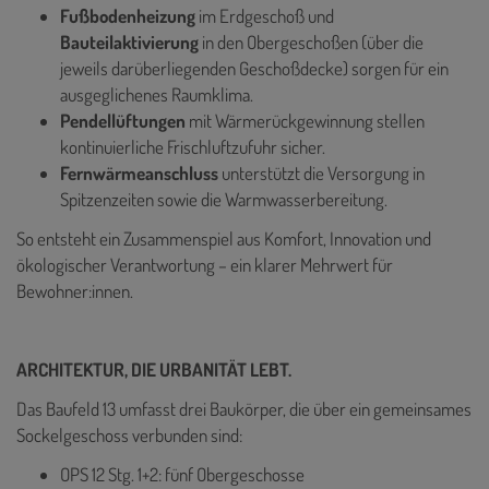
Fußbodenheizung
im Erdgeschoß und
Bauteilaktivierung
in den Obergeschoßen (über die
jeweils darüberliegenden Geschoßdecke) sorgen für ein
ausgeglichenes Raumklima.
Pendellüftungen
mit Wärmerückgewinnung stellen
kontinuierliche Frischluftzufuhr sicher.
Fernwärmeanschluss
unterstützt die Versorgung in
Spitzenzeiten sowie die Warmwasserbereitung.
So entsteht ein Zusammenspiel aus Komfort, Innovation und
ökologischer Verantwortung – ein klarer Mehrwert für
Bewohner:innen.
ARCHITEKTUR, DIE URBANITÄT LEBT.
Das Baufeld 13 umfasst drei Baukörper, die über ein gemeinsames
Sockelgeschoss verbunden sind:
OPS 12 Stg. 1+2: fünf Obergeschosse