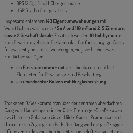
OPS 12 Stg. 3: acht Obergeschosse
HGP 5: zehn Obergeschosse
Insgesamt entstehen
143 Eigentumswohnungen
mit
Wohnflächen zwischen ca.
45m² und 110 m² und 2-5 Zimmern,
sowie 2 Geschäftslokale
. Zusätzlich werden
10 Hobbyräume
zum Erwerb angeboten. Die kompakte Bauform sorgt großteils
für zweiseitig belichtete Wohnungen, die jeweils über zwei
Freiflächen verfügen:
ein
Freiraumzimmer
mit verschiebbaren Lochblech-
Elementen für Privatsphäre und Beschattung
ein
überdachter Balkon mit Nurglasbrüstung
Trockenen Fußes kommt man über der zentralen überdachten
Gang vom Haupteingang in der Otto- Preminger-Straße zu den
zwei hinteren Gebäuden bis zur Hilde-Güden-Promenade und
dem direkten Zugang zum Park. Der Gang wird mit großzügigen
Öffnungen zu den von oben belichtet und belüftet abgesetzten