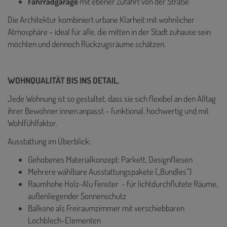
Fahrradgarage
mit ebener Zufahrt von der Straße
Die Architektur kombiniert urbane Klarheit mit wohnlicher
Atmosphäre – ideal für alle, die mitten in der Stadt zuhause sein
möchten und dennoch Rückzugsräume schätzen.
WOHNQUALITÄT BIS INS DETAIL.
Jede Wohnung ist so gestaltet, dass sie sich flexibel an den Alltag
ihrer Bewohner:innen anpasst – funktional, hochwertig und mit
Wohlfühlfaktor.
Ausstattung im Überblick:
Gehobenes Materialkonzept: Parkett, Designfliesen
Mehrere wählbare Ausstattungspakete („Bundles“)
Raumhohe Holz-Alu Fenster - für lichtdurchflutete Räume,
außenliegender Sonnenschutz
Balkone als Freiraumzimmer mit verschiebbaren
Lochblech-Elementen