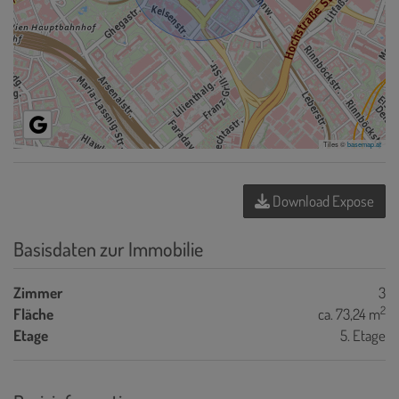
Tiles ©
basemap.at
Download Expose
Basisdaten zur Immobilie
Zimmer
3
2
Fläche
ca. 73,24 m
Etage
5. Etage