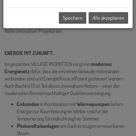
Österreichs und hat bereits einige der prägendsten Bauprojekte
Wiens realisiert – darunter die Sanierung des historischen Palais
Epstein am Ring sowie die markanten TrIIIple Tower am
Speichern
Alle akzeptieren
Donaukanal. Auch das VILLAGE IM DRITTEN reiht sich in diese
Reihe innovativer Projekte ein.
ENERGIE MIT ZUKUNFT.
Im gesamten VILLAGE IM DRITTEN sorgt ein
modernes
Energienetz
dafür, dass die einzelnen Gebäude miteinander
verbunden sind und Energieflüsse effizient gesteuert werden.
Auch Baufeld 13 ist Teil dieses innovativen Netzes – einer der
modernsten Formen nachhaltiger Quartiersversorgung.
Erdsonden
in Kombination mit
Wärmepumpen
liefern
Energie zur Raumheizung im Winter und für die
Temperierung (Grundkühlung) im Sommer.
Photovoltaikanlagen
am Dach erzeugen erneuerbaren
Strom.