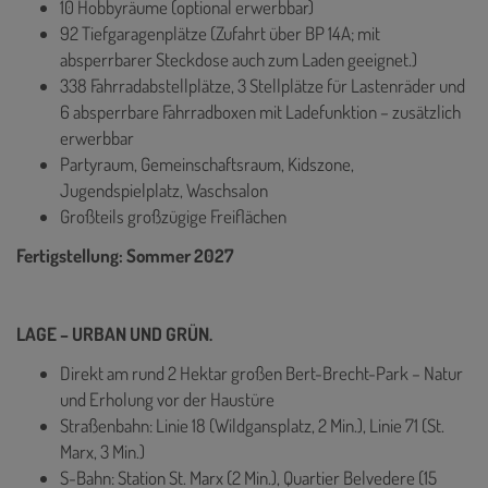
10 Hobbyräume (optional erwerbbar)
92 Tiefgaragenplätze (Zufahrt über BP 14A; mit
absperrbarer Steckdose auch zum Laden geeignet.)
338 Fahrradabstellplätze, 3 Stellplätze für Lastenräder und
6 absperrbare Fahrradboxen mit Ladefunktion – zusätzlich
erwerbbar
Partyraum, Gemeinschaftsraum, Kidszone,
Jugendspielplatz, Waschsalon
Großteils großzügige Freiflächen
Fertigstellung: Sommer 2027
LAGE – URBAN UND GRÜN.
Direkt am rund 2 Hektar großen Bert-Brecht-Park – Natur
und Erholung vor der Haustüre
Straßenbahn: Linie 18 (Wildgansplatz, 2 Min.), Linie 71 (St.
Marx, 3 Min.)
S-Bahn: Station St. Marx (2 Min.), Quartier Belvedere (15