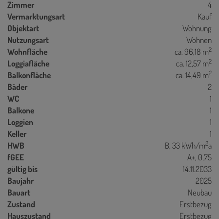
Zimmer
4
Vermarktungsart
Kauf
Objektart
Wohnung
Nutzungsart
Wohnen
2
Wohnfläche
ca. 96,18 m
2
Loggiafläche
ca. 12,57 m
2
Balkonfläche
ca. 14,49 m
Bäder
2
WC
1
Balkone
1
Loggien
1
Keller
1
2
HWB
B, 33 kWh/m
a
fGEE
A+, 0,75
gültig bis
14.11.2033
Baujahr
2025
Bauart
Neubau
Zustand
Erstbezug
Hauszustand
Erstbezug