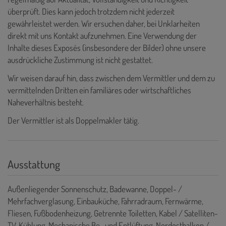
überprüft. Dies kann jedoch trotzdem nicht jederzeit
gewährleistet werden. Wir ersuchen daher, bei Unklarheiten
direkt mit uns Kontakt aufzunehmen. Eine Verwendung der
Inhalte dieses Exposés (insbesondere der Bilder) ohne unsere
ausdrückliche Zustimmung ist nicht gestattet.
Wir weisen darauf hin, dass zwischen dem Vermittler und dem zu
vermittelnden Dritten ein familiäres oder wirtschaftliches
Naheverhältnis besteht.
Der Vermittler ist als Doppelmakler tätig.
Ausstattung
Außenliegender Sonnenschutz
Badewanne
Doppel- /
Mehrfachverglasung
Einbauküche
Fahrradraum
Fernwärme
Fliesen
Fußbodenheizung
Getrennte Toiletten
Kabel / Satelliten-
TV
Kühlung
Mechanische Be- und Entlüftung
Nordostbalkon / -