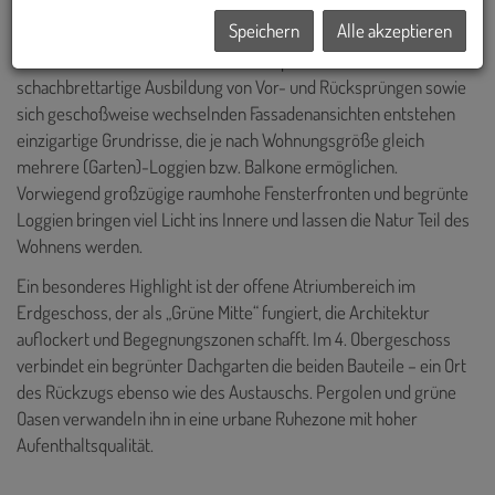
Von PLSA Architekten geplant, entsteht am Baufeld 14B ein echtes
Speichern
Alle akzeptieren
„Kubaturwunder“ für vielfältige Arbeits- und Lebensräume, im
Verbund mit einer hohen Aufenthaltsqualität im Freien. Durch die
schachbrettartige Ausbildung von Vor- und Rücksprüngen sowie
sich geschoßweise wechselnden Fassadenansichten entstehen
einzigartige Grundrisse, die je nach Wohnungsgröße gleich
mehrere (Garten)-Loggien bzw. Balkone ermöglichen.
Vorwiegend großzügige raumhohe Fensterfronten und begrünte
Loggien bringen viel Licht ins Innere und lassen die Natur Teil des
Wohnens werden.
Ein besonderes Highlight ist der offene Atriumbereich im
Erdgeschoss, der als „Grüne Mitte“ fungiert, die Architektur
auflockert und Begegnungszonen schafft. Im 4. Obergeschoss
verbindet ein begrünter Dachgarten die beiden Bauteile – ein Ort
des Rückzugs ebenso wie des Austauschs. Pergolen und grüne
Oasen verwandeln ihn in eine urbane Ruhezone mit hoher
Aufenthaltsqualität.