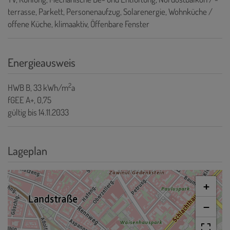
terrasse
Parkett
Personenaufzug
Solarenergie
Wohnküche /
offene Küche
klimaaktiv
Öffenbare Fenster
Energieausweis
2
HWB
B, 33 kWh/m
a
fGEE
A+, 0,75
gültig bis
14.11.2033
Lageplan
+
−