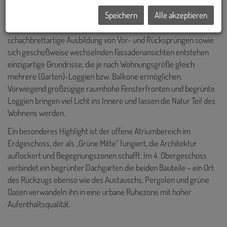
Von PLSA Architekten geplant, entsteht am Baufeld 14B ein echtes
Speichern
Alle akzeptieren
„Kubaturwunder“ für vielfältige Arbeits- und Lebensräume, im
Verbund mit einer hohen Aufenthaltsqualität im Freien. Durch die
schachbrettartige Ausbildung von Vor- und Rücksprüngen sowie
sich geschoßweise wechselnden Fassadenansichten entstehen
einzigartige Grundrisse, die je nach Wohnungsgröße gleich
mehrere (Garten)-Loggien bzw. Balkone ermöglichen.
Vorwiegend großzügige raumhohe Fensterfronten und begrünte
Loggien bringen viel Licht ins Innere und lassen die Natur Teil des
Wohnens werden.
Ein besonderes Highlight ist der offene Atriumbereich im
Erdgeschoss, der als „Grüne Mitte“ fungiert, die Architektur
auflockert und Begegnungszonen schafft. Im 4. Obergeschoss
verbindet ein begrünter Dachgarten die beiden Bauteile – ein Ort
des Rückzugs ebenso wie des Austauschs. Pergolen und grüne
Oasen verwandeln ihn in eine urbane Ruhezone mit hoher
Aufenthaltsqualität.