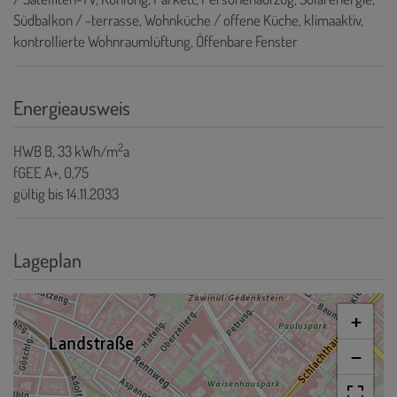
Südbalkon / -terrasse
Wohnküche / offene Küche
klimaaktiv
kontrollierte Wohnraumlüftung
Öffenbare Fenster
Energieausweis
2
HWB
B, 33 kWh/m
a
fGEE
A+, 0,75
gültig bis
14.11.2033
Lageplan
+
−