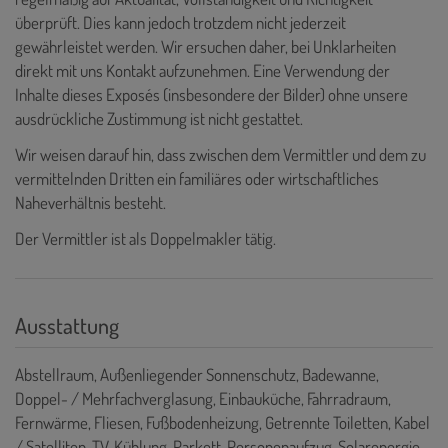
überprüft. Dies kann jedoch trotzdem nicht jederzeit
gewährleistet werden. Wir ersuchen daher, bei Unklarheiten
direkt mit uns Kontakt aufzunehmen. Eine Verwendung der
Inhalte dieses Exposés (insbesondere der Bilder) ohne unsere
ausdrückliche Zustimmung ist nicht gestattet.
Wir weisen darauf hin, dass zwischen dem Vermittler und dem zu
vermittelnden Dritten ein familiäres oder wirtschaftliches
Naheverhältnis besteht.
Der Vermittler ist als Doppelmakler tätig.
Ausstattung
Abstellraum
Außenliegender Sonnenschutz
Badewanne
Doppel- / Mehrfachverglasung
Einbauküche
Fahrradraum
Fernwärme
Fliesen
Fußbodenheizung
Getrennte Toiletten
Kabel
/ Satelliten-TV
Kühlung
Parkett
Personenaufzug
Solarenergie