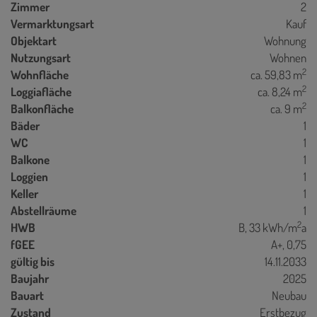
Zimmer
2
Vermarktungsart
Kauf
Objektart
Wohnung
Nutzungsart
Wohnen
2
Wohnfläche
ca. 59,83 m
2
Loggiafläche
ca. 8,24 m
2
Balkonfläche
ca. 9 m
Bäder
1
WC
1
Balkone
1
Loggien
1
Keller
1
Abstellräume
1
2
HWB
B, 33 kWh/m
a
fGEE
A+, 0,75
gültig bis
14.11.2033
Baujahr
2025
Bauart
Neubau
Zustand
Erstbezug