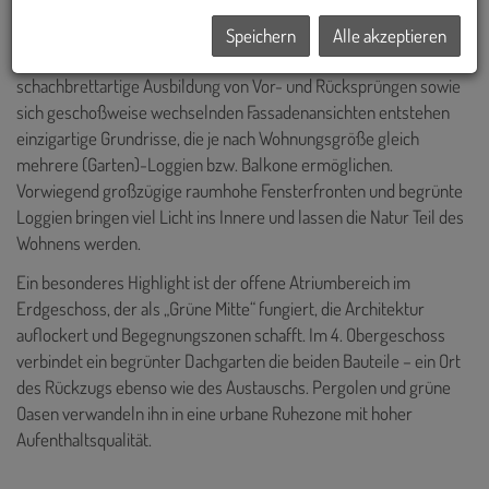
Von PLSA Architekten geplant, entsteht am Baufeld 14B ein echtes
„Kubaturwunder“ für vielfältige Arbeits- und Lebensräume, im
Speichern
Alle akzeptieren
Verbund mit einer hohen Aufenthaltsqualität im Freien. Durch die
schachbrettartige Ausbildung von Vor- und Rücksprüngen sowie
sich geschoßweise wechselnden Fassadenansichten entstehen
einzigartige Grundrisse, die je nach Wohnungsgröße gleich
mehrere (Garten)-Loggien bzw. Balkone ermöglichen.
Vorwiegend großzügige raumhohe Fensterfronten und begrünte
Loggien bringen viel Licht ins Innere und lassen die Natur Teil des
Wohnens werden.
Ein besonderes Highlight ist der offene Atriumbereich im
Erdgeschoss, der als „Grüne Mitte“ fungiert, die Architektur
auflockert und Begegnungszonen schafft. Im 4. Obergeschoss
verbindet ein begrünter Dachgarten die beiden Bauteile – ein Ort
des Rückzugs ebenso wie des Austauschs. Pergolen und grüne
Oasen verwandeln ihn in eine urbane Ruhezone mit hoher
Aufenthaltsqualität.