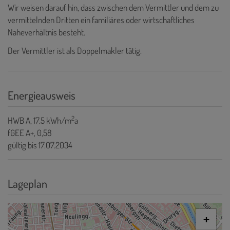
Wir weisen darauf hin, dass zwischen dem Vermittler und dem zu
vermittelnden Dritten ein familiäres oder wirtschaftliches
Naheverhältnis besteht.
Der Vermittler ist als Doppelmakler tätig.
Energieausweis
2
HWB
A, 17.5 kWh/m
a
fGEE
A+, 0,58
gültig bis
17.07.2034
Lageplan
+