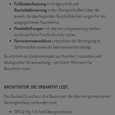
Fußbodenheizung
im Erdgeschoß und
Bauteilaktivierung
in den Obergeschoßen (über die
jeweils darüberliegenden Geschoßdecke) sorgen für ein
ausgeglichenes Raumklima.
Pendellüftungen
mit Wärmerückgewinnung stellen
kontinuierliche Frischluftzufuhr sicher.
Fernwärmeanschluss
unterstützt die Versorgung in
Spitzenzeiten sowie die Warmwasserbereitung.
So entsteht ein Zusammenspiel aus Komfort, Innovation und
ökologischer Verantwortung – ein klarer Mehrwert für
Bewohner:innen.
ARCHITEKTUR, DIE URBANITÄT LEBT.
Das Baufeld 13 umfasst drei Baukörper, die über ein gemeinsames
Sockelgeschoss verbunden sind:
OPS 12 Stg. 1+2: fünf Obergeschosse