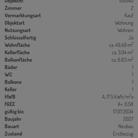
Objektnr.
1150140
Zimmer
2
Vermarktungsart
Kauf
Objektart
Wohnung
Nutzungsart
Wohnen
Schlüsselfertig
Ja
2
Wohnfläche
ca. 49,49 m
2
Kellerfläche
ca. 3,04 m
2
Balkonfläche
ca. 6,63 m
Bäder
1
WC
1
Balkone
1
Keller
1
2
HWB
A, 17.5 kWh/m
a
fGEE
A+, 0,58
gültig bis
17.07.2034
Baujahr
2027
Bauart
Neubau
Zustand
Erstbezug