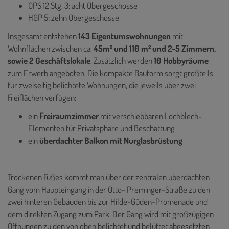
OPS 12 Stg. 3: acht Obergeschosse
HGP 5: zehn Obergeschosse
Insgesamt entstehen
143 Eigentumswohnungen
mit
Wohnflächen zwischen ca.
45m² und 110 m² und 2-5 Zimmern,
sowie 2 Geschäftslokale
. Zusätzlich werden
10 Hobbyräume
zum Erwerb angeboten. Die kompakte Bauform sorgt großteils
für zweiseitig belichtete Wohnungen, die jeweils über zwei
Freiflächen verfügen:
ein
Freiraumzimmer
mit verschiebbaren Lochblech-
Elementen für Privatsphäre und Beschattung
ein
überdachter Balkon mit Nurglasbrüstung
Trockenen Fußes kommt man über der zentralen überdachten
Gang vom Haupteingang in der Otto- Preminger-Straße zu den
zwei hinteren Gebäuden bis zur Hilde-Güden-Promenade und
dem direkten Zugang zum Park. Der Gang wird mit großzügigen
Öffnungen zu den von oben belichtet und belüftet abgesetzten