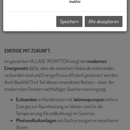
Österreichs und hat bereits einige der prägendsten Bauprojekte
inaktiv
Wiens realisiert – darunter die Sanierung des historischen Palais
Epstein am Ring sowie die markanten TrIIIple Tower am
Speichern
Alle akzeptieren
Donaukanal. Auch das VILLAGE IM DRITTEN reiht sich in diese
Reihe innovativer Projekte ein.
ENERGIE MIT ZUKUNFT.
Im gesamten VILLAGE IM DRITTEN sorgt ein
modernes
Energienetz
dafür, dass die einzelnen Gebäude miteinander
verbunden sind und Energieflüsse effizient gesteuert werden.
Auch Baufeld 13 ist Teil dieses innovativen Netzes – einer der
modernsten Formen nachhaltiger Quartiersversorgung.
Erdsonden
in Kombination mit
Wärmepumpen
liefern
Energie zur
Raumheizung im Winter und für die
Temperierung (Grundkühlung) im Sommer.
Photovoltaikanlagen
am Dach erzeugen erneuerbaren
Strom.