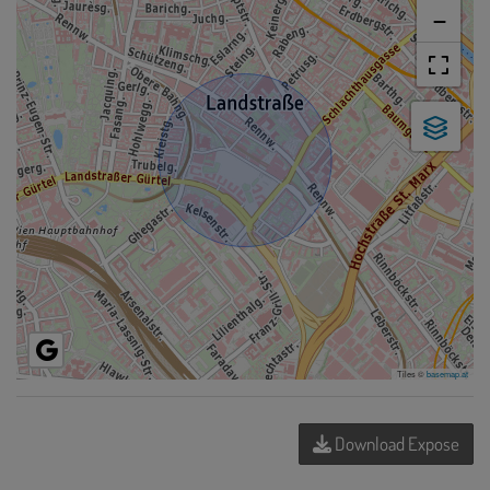
−
Tiles ©
basemap.at
Download Expose