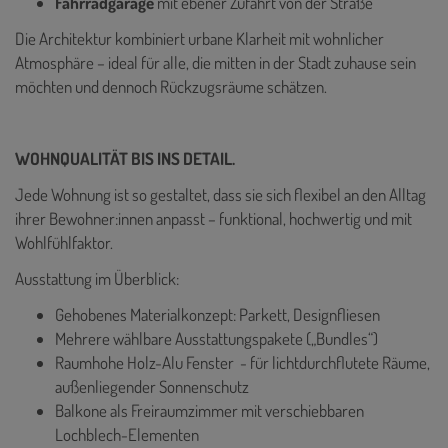
Fahrradgarage
mit ebener Zufahrt von der Straße
Die Architektur kombiniert urbane Klarheit mit wohnlicher
Atmosphäre – ideal für alle, die mitten in der Stadt zuhause sein
möchten und dennoch Rückzugsräume schätzen.
WOHNQUALITÄT BIS INS DETAIL.
Jede Wohnung ist so gestaltet, dass sie sich flexibel an den Alltag
ihrer Bewohner:innen anpasst – funktional, hochwertig und mit
Wohlfühlfaktor.
Ausstattung im Überblick:
Gehobenes Materialkonzept: Parkett, Designfliesen
Mehrere wählbare Ausstattungspakete („Bundles“)
Raumhohe Holz-Alu Fenster - für lichtdurchflutete Räume,
außenliegender Sonnenschutz
Balkone als Freiraumzimmer mit verschiebbaren
Lochblech-Elementen