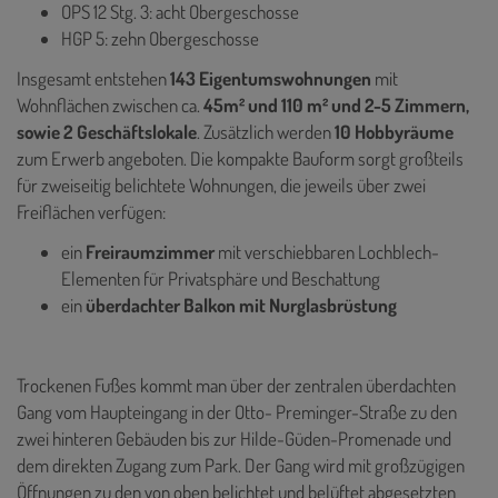
OPS 12 Stg. 3: acht Obergeschosse
HGP 5: zehn Obergeschosse
Insgesamt entstehen
143 Eigentumswohnungen
mit
Wohnflächen zwischen ca.
45m² und 110 m² und 2-5 Zimmern,
sowie 2 Geschäftslokale
. Zusätzlich werden
10 Hobbyräume
zum Erwerb angeboten. Die kompakte Bauform sorgt großteils
für zweiseitig belichtete Wohnungen, die jeweils über zwei
Freiflächen verfügen:
ein
Freiraumzimmer
mit verschiebbaren Lochblech-
Elementen für Privatsphäre und Beschattung
ein
überdachter Balkon mit Nurglasbrüstung
Trockenen Fußes kommt man über der zentralen überdachten
Gang vom Haupteingang in der Otto- Preminger-Straße zu den
zwei hinteren Gebäuden bis zur Hilde-Güden-Promenade und
dem direkten Zugang zum Park. Der Gang wird mit großzügigen
Öffnungen zu den von oben belichtet und belüftet abgesetzten