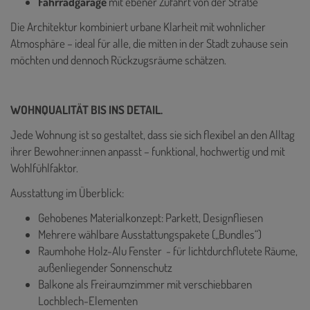
Fahrradgarage
mit ebener Zufahrt von der Straße
Die Architektur kombiniert urbane Klarheit mit wohnlicher
Atmosphäre – ideal für alle, die mitten in der Stadt zuhause sein
möchten und dennoch Rückzugsräume schätzen.
WOHNQUALITÄT BIS INS DETAIL.
Jede Wohnung ist so gestaltet, dass sie sich flexibel an den Alltag
ihrer Bewohner:innen anpasst – funktional, hochwertig und mit
Wohlfühlfaktor.
Ausstattung im Überblick:
Gehobenes Materialkonzept: Parkett, Designfliesen
Mehrere wählbare Ausstattungspakete („Bundles“)
Raumhohe Holz-Alu Fenster - für lichtdurchflutete Räume,
außenliegender Sonnenschutz
Balkone als Freiraumzimmer mit verschiebbaren
Lochblech-Elementen