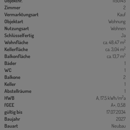
Objektnr.
1150145
Zimmer
2
Vermarktungsart
Kauf
Objektart
Wohnung
Nutzungsart
Wohnen
Schlüsselfertig
Ja
2
Wohnfläche
ca. 48,47 m
2
Kellerfläche
ca. 3,04 m
2
Balkonfläche
ca. 13,7 m
Bäder
1
WC
1
Balkone
2
Keller
1
Abstellräume
1
2
HWB
A, 17.5 kWh/m
a
fGEE
A+, 0,58
gültig bis
17.07.2034
Baujahr
2027
Bauart
Neubau