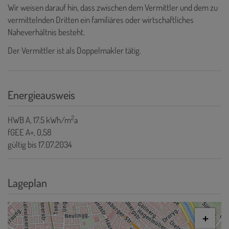
Wir weisen darauf hin, dass zwischen dem Vermittler und dem zu
vermittelnden Dritten ein familiäres oder wirtschaftliches
Naheverhältnis besteht.
Der Vermittler ist als Doppelmakler tätig.
Energieausweis
2
HWB
A, 17.5 kWh/m
a
fGEE
A+, 0,58
gültig bis
17.07.2034
Lageplan
+