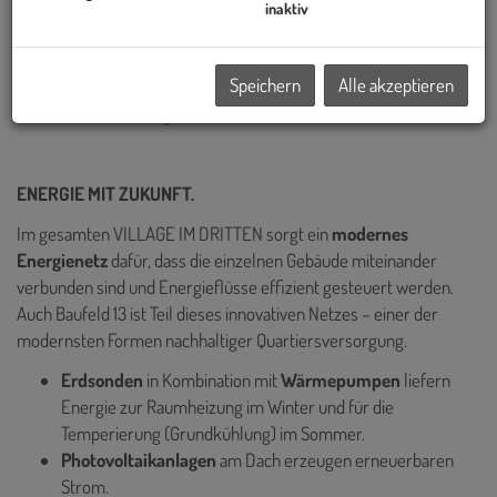
Österreichs und hat bereits einige der prägendsten Bauprojekte
inaktiv
Wiens realisiert – darunter die Sanierung des historischen Palais
Epstein am Ring sowie die markanten TrIIIple Tower am
Speichern
Alle akzeptieren
Donaukanal. Auch das VILLAGE IM DRITTEN reiht sich in diese
Reihe innovativer Projekte ein.
ENERGIE MIT ZUKUNFT.
Im gesamten VILLAGE IM DRITTEN sorgt ein
modernes
Energienetz
dafür, dass die einzelnen Gebäude miteinander
verbunden sind und Energieflüsse effizient gesteuert werden.
Auch Baufeld 13 ist Teil dieses innovativen Netzes – einer der
modernsten Formen nachhaltiger Quartiersversorgung.
Erdsonden
in Kombination mit
Wärmepumpen
liefern
Energie zur
Raumheizung im Winter und für die
Temperierung (Grundkühlung) im Sommer.
Photovoltaikanlagen
am Dach erzeugen erneuerbaren
Strom.