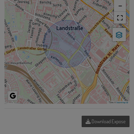
−
Tiles ©
basemap.at
Download Expose