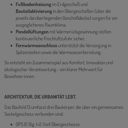
Fußbodenheizung
im Erdgeschoß und
Bauteilaktivierung
in den Obergeschoßen (über die
jeweils darüberliegenden Geschoßdecke) sorgen für ein
ausgeglichenes Raumklima.
Pendellüftungen
mit Wärmerückgewinnung stellen
kontinuierliche Frischluftzufuhr sicher.
Fernwärmeanschluss
unterstützt die Versorgung in
Spitzenzeiten sowie die Warmwasserbereitung.
So entsteht ein Zusammenspiel aus Komfort, Innovation und
ökologischer Verantwortung – ein klarer Mehrwert für
Bewohner:innen.
ARCHITEKTUR, DIE URBANITÄT LEBT.
Das Baufeld 13 umfasst drei Baukörper, die über ein gemeinsames
Sockelgeschoss verbunden sind:
OPS 12 Stg. 1+2: fünf Obergeschosse