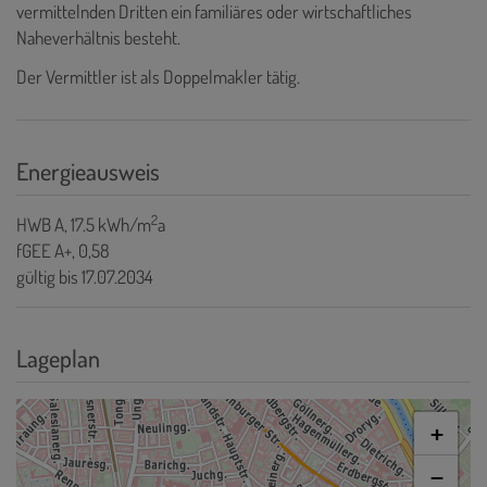
vermittelnden Dritten ein familiäres oder wirtschaftliches
Naheverhältnis besteht.
Der Vermittler ist als Doppelmakler tätig.
Energieausweis
2
HWB
A, 17.5 kWh/m
a
fGEE
A+, 0,58
gültig bis
17.07.2034
Lageplan
+
−