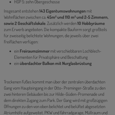
HGP 5: zehn Obergeschosse
Insgesamt entstehen
143 Eigentumswohnungen
mit
Wohnflächen zwischen ca.
45m² und 110 m² und 2-5 Zimmern,
sowie 2 Geschäftslokale
. Zusätzlich werden
10 Hobbyräume
zum Erwerb angeboten. Die kompakte Bauform sorgt großteils
für zweiseitig belichtete Wohnungen, die jeweils über zwei
Freiflächen verfügen:
ein
Freiraumzimmer
mit verschiebbaren Lochblech-
Elementen für Privatsphäre und Beschattung
ein
überdachter Balkon mit Nurglasbrüstung
Trockenen Fußes kommt man über der zentralen überdachten
Gang vom Haupteingang in der Otto- Preminger-Straße zu den
zwei hinteren Gebäuden bis zur Hilde-Güden-Promenade und
dem direkten Zugang zum Park. Der Gang wird mit großzügigen
Öffnungen zu den von oben belichtet und belüftet abgesetzten
Atriumhöfe aufgeweitet. PKW und Fahrradgarage, Müllraum und