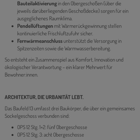
Bauteilaktivierung
in den Obergeschoßen (über die
jeweils darüberliegenden Geschoßdecke) sorgen für ein
ausgeglichenes Raumklima.
Pendellüftungen
mit Wärmerückgewinnung stellen
kontinuierliche Frischluftzufuhr sicher.
Fernwärmeanschluss
unterstützt die Versorgung in
Spitzenzeiten sowie die Warmwasserbereitung.
So entsteht ein Zusammenspiel aus Komfort, Innovation und
ökologischer Verantwortung – ein klarer Mehrwert für
Bewohner:innen.
ARCHITEKTUR, DIE URBANITÄT LEBT.
Das Baufeld 13 umfasst drei Baukörper, die über ein gemeinsames
Sockelgeschoss verbunden sind:
OPS 12 Stg. 1+2: fünf Obergeschosse
OPS 12 Stg. 3: acht Obergeschosse