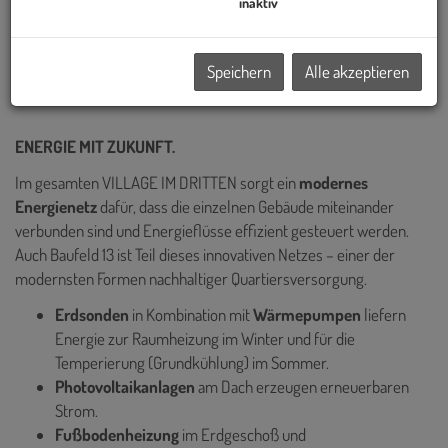
Wiens realisiert – darunter die Sanierung des historischen Palais
inaktiv
Epstein am Ring sowie die markanten TrIIIple Tower am
Donaukanal. Auch das VILLAGE IM DRITTEN reiht sich in diese
Speichern
Alle akzeptieren
Reihe innovativer Projekte ein.
ENERGIE MIT ZUKUNFT.
Im gesamten VILLAGE IM DRITTEN sorgt ein
modernes
Energienetz
dafür, dass die einzelnen Gebäude miteinander
verbunden sind und Energieflüsse effizient gesteuert werden.
Auch Baufeld 13 ist Teil dieses innovativen Netzes – einer der
modernsten Formen nachhaltiger Quartiersversorgung.
Erdsonden
in Kombination mit
Wärmepumpen
liefern
Energie zur
Raumheizung im Winter und für die
Temperierung (Grundkühlung) im Sommer.
Photovoltaikanlagen
am Dach erzeugen erneuerbaren
Strom.
Fußbodenheizung
im Erdgeschoß und