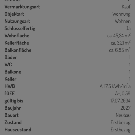
Vermarktungsart
Kauf
Objektart
Wohnung
Nutzungsart
Wohnen
Schlüsselfertig
Ja
2
Wohnfläche
ca. 45,34 m
2
Kellerfläche
ca. 3,21 m
2
Balkonfläche
ca. 6,85 m
Bäder
1
WC
1
Balkone
1
Keller
1
2
HWB
A, 17.5 kWh/m
a
fGEE
A+, 0,58
gültig bis
17.07.2034
Baujahr
2027
Bauart
Neubau
Zustand
Erstbezug
Hauszustand
Erstbezug