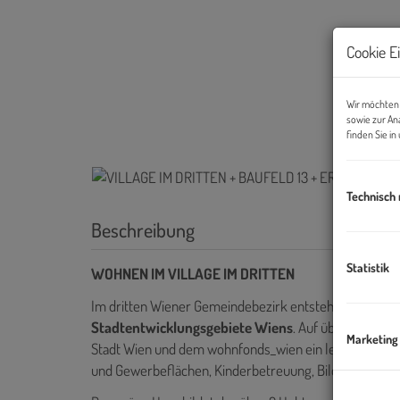
Cookie E
Wir möchten 
sowie zur An
finden Sie i
Technisch
Beschreibung
Statistik
WOHNEN IM VILLAGE IM DRITTEN
Im dritten Wiener Gemeindebezirk entsteht mit dem V
Stadtentwicklungsgebiete Wiens
. Auf über elf Hek
Marketing
Stadt Wien und dem wohnfonds_wien ein lebendiges, n
und Gewerbeflächen, Kinderbetreuung, Bildungseinri