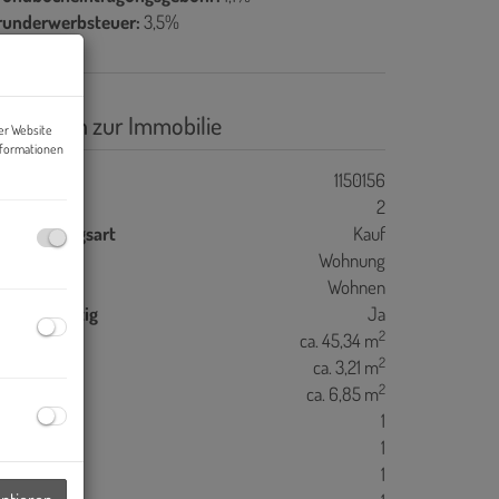
runderwerbsteuer:
3,5%
asisdaten zur Immobilie
er Website
nformationen
jektnr.
1150156
immer
2
ermarktungsart
Kauf
bjektart
Wohnung
utzungsart
Wohnen
hlüsselfertig
Ja
2
ohnfläche
ca. 45,34 m
2
llerfläche
ca. 3,21 m
2
alkonfläche
ca. 6,85 m
äder
1
C
1
alkone
1