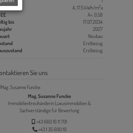
eptieren
ller
1
2
WB
A, 17.5 kWh/m
a
GEE
A+, 0,58
ltig bis
17.07.2034
aujahr
2027
auart
Neubau
ustand
Erstbezug
auszustand
Erstbezug
ontaktieren Sie uns
Mag. Susanne Funcke
Immobilientreuhänderin Luxusimmobilien &
Sachverständige für Bewertung
+43 660 16 11 701
+43 1 35 600 10