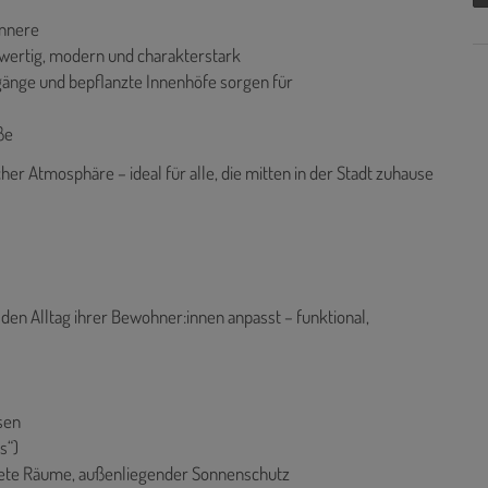
innere
wertig, modern und charakterstark
gänge und bepflanzte Innenhöfe sorgen für
ße
her Atmosphäre – ideal für alle, die mitten in der Stadt zuhause
n den Alltag ihrer Bewohner:innen anpasst – funktional,
sen
s“)
utete Räume, außenliegender Sonnenschutz