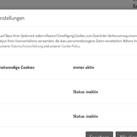
G
instellungen
B
auf Basis Ihrer (jederzeit widerrufbaren) Einwilligung Cookies zum Zweck der Verbesserung unser
alyse Ihres Userverhaltens verwenden, die dazu personenbezogene Daten verarbeiten. Nähere I
n unserer
Datenschutzerklärung
und unserer
Cookie Policy
.
Ob
Z
V
 notwendige Cookies
immer aktiv
O
N
Sc
Status: inaktiv
W
Ke
ILLAGE IM DRITTEN ein neues Stück Stadt –
eines der größten
B
tar entwickelt die ARE Austrian Real Estate gemeinsam mit der
B
Status: inaktiv
ahezu autofreies Quartier mit rund 2.000 Wohnungen, Büro-
W
chtungen und Nahversorgung.
B