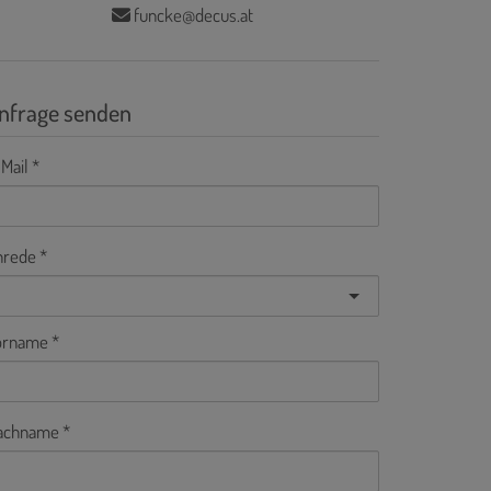
funcke@decus.at
nfrage senden
Mail
nrede
orname
achname