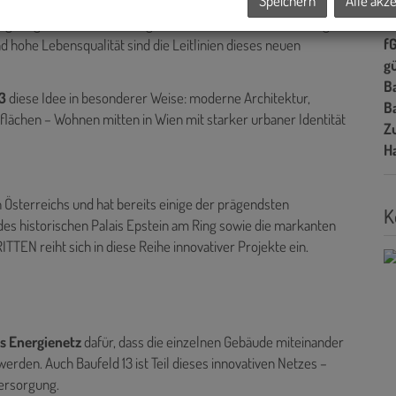
Speichern
Alle akz
Ke
echt-Park – eine Oase für Erholung, Begegnung und Spiel. Alle
H
ring-Angebote, Einkaufsmöglichkeiten und Gastronomie liegen
f
d hohe Lebensqualität sind die Leitlinien dieses neuen
gü
B
3
diese Idee in besonderer Weise: moderne Architektur,
B
lächen – Wohnen mitten in Wien mit starker urbaner Identität
Z
H
 Österreichs und hat bereits einige der prägendsten
K
 des historischen Palais Epstein am Ring sowie die markanten
TEN reiht sich in diese Reihe innovativer Projekte ein.
 Energienetz
dafür, dass die einzelnen Gebäude miteinander
erden. Auch Baufeld 13 ist Teil dieses innovativen Netzes –
ersorgung.