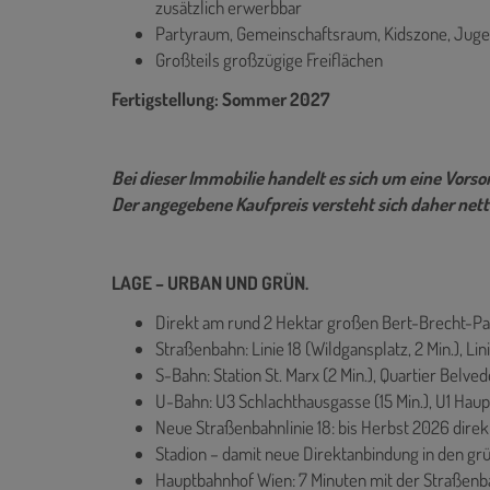
zusätzlich erwerbbar
Partyraum, Gemeinschaftsraum, Kidszone, Juge
Großteils großzügige Freiflächen
Fertigstellung: Sommer 2027
Bei dieser Immobilie handelt es sich um eine Vor
Der angegebene Kaufpreis versteht sich daher nett
LAGE – URBAN UND GRÜN.
Direkt am rund 2 Hektar großen Bert-Brecht-Pa
Straßenbahn: Linie 18 (Wildgansplatz, 2 Min.), Linie
S-Bahn: Station St. Marx (2 Min.), Quartier Belved
U-Bahn: U3 Schlachthausgasse (15 Min.), U1 Haup
Neue Straßenbahnlinie 18: bis Herbst 2026 dire
Stadion – damit neue Direktanbindung in den gr
Hauptbahnhof Wien: 7 Minuten mit der Straßen