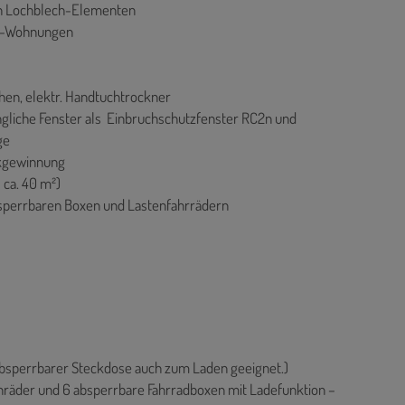
en Lochblech-Elementen
oß-Wohnungen
n, elektr. Handtuchtrockner
ngliche Fenster als Einbruchschutzfenster RC2n und
ge
kgewinnung
 ca. 40 m²)
absperrbaren Boxen und Lastenfahrrädern
 absperrbarer Steckdose auch zum Laden geeignet.)
tenräder und 6 absperrbare Fahrradboxen mit Ladefunktion –