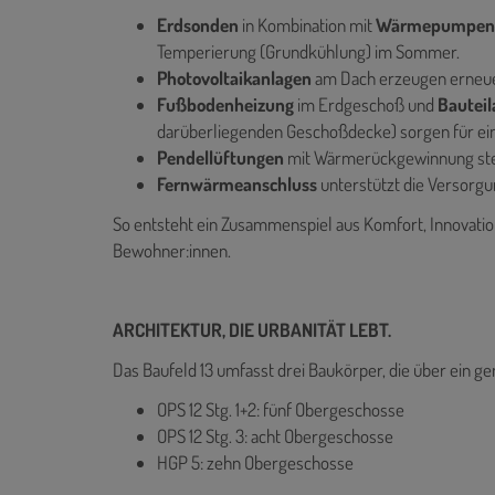
Erdsonden
in Kombination mit
Wärmepumpe
Temperierung (Grundkühlung) im Sommer.
Photovoltaikanlagen
am Dach erzeugen erneu
Fußbodenheizung
im Erdgeschoß und
Bauteil
darüberliegenden Geschoßdecke) sorgen für ei
Pendellüftungen
mit Wärmerückgewinnung stell
Fernwärmeanschluss
unterstützt die Versorg
So entsteht ein Zusammenspiel aus Komfort, Innovatio
Bewohner:innen.
ARCHITEKTUR, DIE URBANITÄT LEBT.
Das Baufeld 13 umfasst drei Baukörper, die über ein
OPS 12 Stg. 1+2: fünf Obergeschosse
OPS 12 Stg. 3: acht Obergeschosse
HGP 5: zehn Obergeschosse