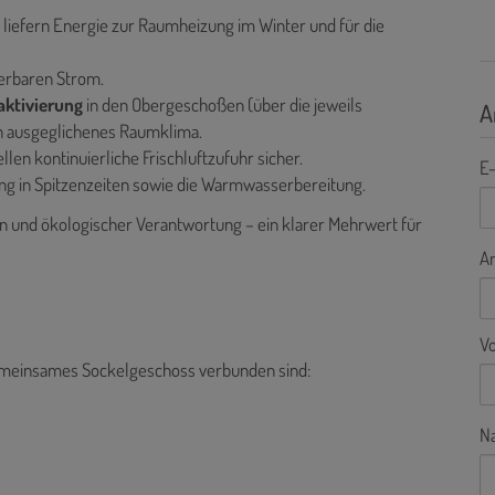
n
liefern Energie zur
Raumheizung im Winter und für die
erbaren Strom.
aktivierung
in den Obergeschoßen (über die jeweils
A
n ausgeglichenes Raumklima.
en kontinuierliche Frischluftzufuhr sicher.
E-
ung in Spitzenzeiten sowie die Warmwasserbereitung.
n und ökologischer Verantwortung – ein klarer Mehrwert für
A
V
 gemeinsames Sockelgeschoss verbunden sind:
N