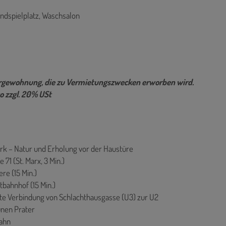
ndspielplatz, Waschsalon
sorgewohnung, die zu Vermietungszwecken erworben wird.
o zzgl. 20% USt
rk – Natur und Erholung vor der Haustüre
 71 (St. Marx, 3 Min.)
ere (15 Min.)
tbahnhof (15 Min.)
kte Verbindung von Schlachthausgasse (U3) zur U2
ünen Prater
bahn