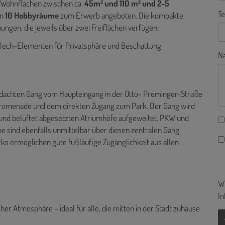
 Wohnflächen zwischen ca.
45m² und 110 m² und 2-5
Te
en
10 Hobbyräume
zum Erwerb angeboten. Die kompakte
ungen, die jeweils über zwei Freiflächen verfügen:
lech-Elementen für Privatsphäre und Beschattung
Na
dachten Gang vom Haupteingang in der Otto- Preminger-Straße
Promenade und dem direkten Zugang zum Park. Der Gang wird
 und belüftet abgesetzten Atriumhöfe aufgeweitet. PKW und
 sind ebenfalls unmittelbar über diesen zentralen Gang
rks ermöglichen gute fußläufige Zugänglichkeit aus allen
Wi
In
her Atmosphäre – ideal für alle, die mitten in der Stadt zuhause