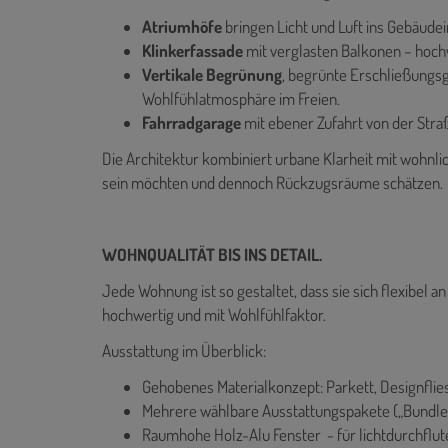
Atriumhöfe
bringen Licht und Luft ins Gebäude
Klinkerfassade
mit verglasten Balkonen – hoch
Vertikale Begrünung
, begrünte Erschließungs
Wohlfühlatmosphäre im Freien.
Fahrradgarage
mit ebener Zufahrt von der Stra
Die Architektur kombiniert urbane Klarheit mit wohnlic
sein möchten und dennoch Rückzugsräume schätzen.
WOHNQUALITÄT BIS INS DETAIL.
Jede Wohnung ist so gestaltet, dass sie sich flexibel a
hochwertig und mit Wohlfühlfaktor.
Ausstattung im Überblick:
Gehobenes Materialkonzept: Parkett, Designflie
Mehrere wählbare Ausstattungspakete („Bundle
Raumhohe Holz-Alu Fenster - für lichtdurchfl