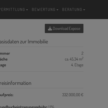
VERMITTLUNG
BEWERTUNG
BERATUNG
Download Expose
asisdaten zur Immobilie
immer
2
2
läche
ca. 45,34 m
tage
4. Etage
reisinformation
ufpreis:
332.000,00 €
rundbucheintragungsgebühr:
1,1%