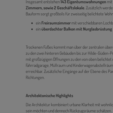
Insgesamt entstehen
143 Eigentumswohnungen
mit
Zimmern, sowie 2 Geschäftslokale
. Zusätzlich werd
Bauform sorgt großteils für zweiseitig belichtete Wohn
ein
Freiraumzimmer
mit verschiebbaren Lochb
ein
überdachter Balkon mit Nurglasbrüstung
Trockenen Fußes kommt man über der zentralen über
zu den zwei hinteren Gebäuden bis zur Hilde-Güden-
mit großzügigen Öffnungen zu den von oben belichtet
Fahrradgarage, Müllraum und Kinderwagenabstellräume
erreichbar. Zusätzliche Eingänge auf der Ebene des Pa
Richtungen.
Architektonische Highlights
Die Architektur kombiniert urbane Klarheit mit wohnlic
sein möchten und dennoch Rückzugsräume schätzen.