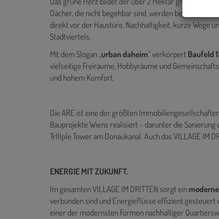
Das grüne Herz bildet der über 2 Hektar große Bert-Br
Dächer, die nicht begehbar sind, werden begrünt. Sha
direkt vor der Haustüre. Nachhaltigkeit, kurze Wege un
Stadtviertels.
Mit dem Slogan „
urban daheim
“ verkörpert
Baufeld 1
vielseitige Freiräume, Hobbyräume und Gemeinschaftsf
und hohem Komfort.
Die ARE ist eine der größten Immobiliengesellschaften
Bauprojekte Wiens realisiert – darunter die Sanierung
TrIIIple Tower am Donaukanal. Auch das VILLAGE IM DRIT
ENERGIE MIT ZUKUNFT.
Im gesamten VILLAGE IM DRITTEN sorgt ein
modernes
verbunden sind und Energieflüsse effizient gesteuert w
einer der modernsten Formen nachhaltiger Quartiersv