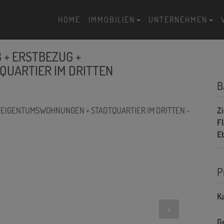
HOME
IMMOBILIEN
UNTERNEHMEN
3 + ERSTBEZUG +
UARTIER IM DRITTEN
B
Z
F
E
P
Ka
G