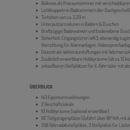
Balkone als Freiraumzimmer mit verschiebbar
Lichtkuppeln in Badezimmern der Dachgesch
Türhöhen von ca. 2,20 m
Unterputzarmaturen in Bädern & Duschen
Großzügige Badewannen und bodenebene Dusche
Sicherheit: Eingangstüren WK3, ebenerdig zugä
Vorrichtung für Alarmanlagen, Videosprechanla
Dezentrale Wohnraumlüftungen mit Wärmerüc
Zusätzlich erwerbbare Hobbyräume (ab ca. 15 bis
ankaufbaren Stellplätzen für E-Fahrräder mit 
ÜBERBLICK
143 Eigentumswohnungen
2 Geschäftslokale
10 Hobbyräume (optional erwerbbar)
92 Tiefgaragenplätze (Zufahrt über BP 14A; mit
338 Fahrradabstellplätze, 3 Stellplätze für Las