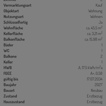
Vermarktungsart
Kauf
Objektart
Wohnung
Nutzungsart
Wohnen
Schlüsselfertig
Ja
2
Wohnfläche
ca. 45,5 m
2
Kellerfläche
ca. 3,21 m
2
Balkonfläche
ca. 15,98 m
Bäder
1
WC
1
Balkone
2
Keller
1
2
HWB
A, 17.5 kWh/m
a
fGEE
A+, 0,58
gültig bis
17.07.2034
Baujahr
2027
Bauart
Neubau
Zustand
Erstbezug
Hauszustand
Erstbezug