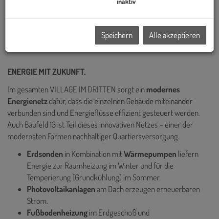
Wiens realisiert – darunter die Sanierung des historischen Palais
inaktiv
Epstein am Ring sowie die markanten TrIIIple Tower am
Donaukanal. Auch das VILLAGE IM DRITTEN reiht sich in diese
Speichern
Alle akzeptieren
Reihe innovativer Projekte ein.
ENERGIE MIT ZUKUNFT.
Im gesamten VILLAGE IM DRITTEN sorgt ein
modernes
Energienetz
dafür, dass die einzelnen Gebäude miteinander
verbunden sind und Energieflüsse effizient gesteuert werden.
Auch Baufeld 13 ist Teil dieses innovativen Netzes – einer der
modernsten Formen nachhaltiger Quartiersversorgung.
Erdsonden
in Kombination mit
Wärmepumpen
liefern
Energie zur
Raumheizung im Winter und für die
Temperierung (Grundkühlung) im Sommer.
Photovoltaikanlagen
am Dach erzeugen erneuerbaren
Strom.
Fußbodenheizung
im Erdgeschoß und