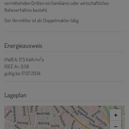
vermittelnden Dritten ein familiäres oder wirtschaftliches
Naheverhältnis besteht.
Der Vermittler ist als Doppelmakler tätig.
Energieausweis
2
HWB
A, 17.5 kWh/m
a
fGEE
A+, 0,58
gültig bis
17.07.2034
Lageplan
+
−