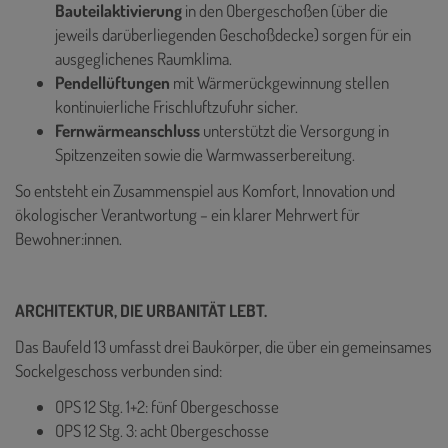
Bauteilaktivierung
in den Obergeschoßen (über die
jeweils darüberliegenden Geschoßdecke) sorgen für ein
ausgeglichenes Raumklima.
Pendellüftungen
mit Wärmerückgewinnung stellen
kontinuierliche Frischluftzufuhr sicher.
Fernwärmeanschluss
unterstützt die Versorgung in
Spitzenzeiten sowie die Warmwasserbereitung.
So entsteht ein Zusammenspiel aus Komfort, Innovation und
ökologischer Verantwortung – ein klarer Mehrwert für
Bewohner:innen.
ARCHITEKTUR, DIE URBANITÄT LEBT.
Das Baufeld 13 umfasst drei Baukörper, die über ein gemeinsames
Sockelgeschoss verbunden sind:
OPS 12 Stg. 1+2: fünf Obergeschosse
OPS 12 Stg. 3: acht Obergeschosse