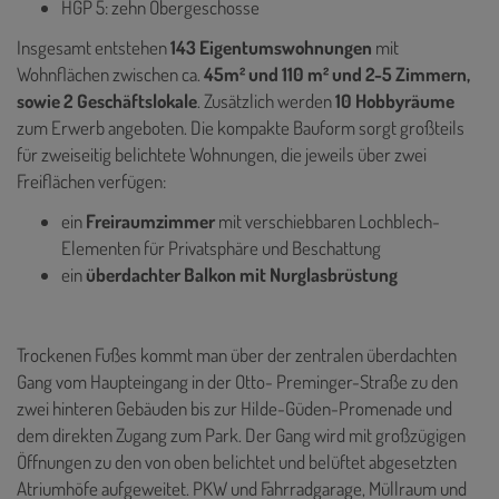
HGP 5: zehn Obergeschosse
Insgesamt entstehen
143 Eigentumswohnungen
mit
Wohnflächen zwischen ca.
45m² und 110 m² und 2-5 Zimmern,
sowie 2 Geschäftslokale
. Zusätzlich werden
10 Hobbyräume
zum Erwerb angeboten. Die kompakte Bauform sorgt großteils
für zweiseitig belichtete Wohnungen, die jeweils über zwei
Freiflächen verfügen:
ein
Freiraumzimmer
mit verschiebbaren Lochblech-
Elementen für Privatsphäre und Beschattung
ein
überdachter Balkon mit Nurglasbrüstung
Trockenen Fußes kommt man über der zentralen überdachten
Gang vom Haupteingang in der Otto- Preminger-Straße zu den
zwei hinteren Gebäuden bis zur Hilde-Güden-Promenade und
dem direkten Zugang zum Park. Der Gang wird mit großzügigen
Öffnungen zu den von oben belichtet und belüftet abgesetzten
Atriumhöfe aufgeweitet. PKW und Fahrradgarage, Müllraum und