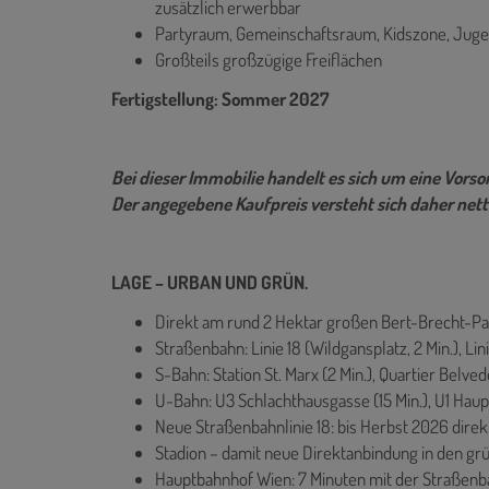
zusätzlich erwerbbar
Partyraum, Gemeinschaftsraum, Kidszone, Juge
Großteils großzügige Freiflächen
Fertigstellung: Sommer 2027
Bei dieser Immobilie handelt es sich um eine Vor
Der angegebene Kaufpreis versteht sich daher nett
LAGE – URBAN UND GRÜN.
Direkt am rund 2 Hektar großen Bert-Brecht-Pa
Straßenbahn: Linie 18 (Wildgansplatz, 2 Min.), Linie
S-Bahn: Station St. Marx (2 Min.), Quartier Belved
U-Bahn: U3 Schlachthausgasse (15 Min.), U1 Haup
Neue Straßenbahnlinie 18: bis Herbst 2026 dire
Stadion – damit neue Direktanbindung in den gr
Hauptbahnhof Wien: 7 Minuten mit der Straßen