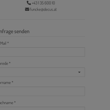
+43 1 35 600 10
funcke@decus.at
nfrage senden
Mail
nrede
orname
achname