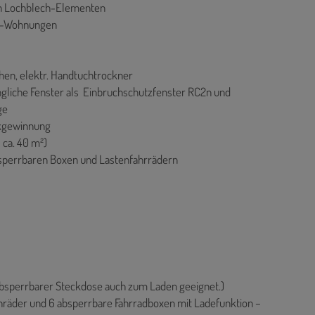
en Lochblech-Elementen
oß-Wohnungen
n, elektr. Handtuchtrockner
ngliche Fenster als Einbruchschutzfenster RC2n und
ge
kgewinnung
 ca. 40 m²)
absperrbaren Boxen und Lastenfahrrädern
 absperrbarer Steckdose auch zum Laden geeignet.)
tenräder und 6 absperrbare Fahrradboxen mit Ladefunktion –