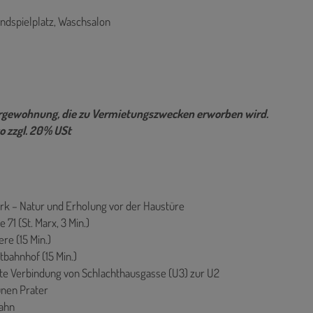
ndspielplatz, Waschsalon
sorgewohnung, die zu Vermietungszwecken erworben wird.
o zzgl. 20% USt
rk – Natur und Erholung vor der Haustüre
 71 (St. Marx, 3 Min.)
ere (15 Min.)
tbahnhof (15 Min.)
kte Verbindung von Schlachthausgasse (U3) zur U2
ünen Prater
bahn