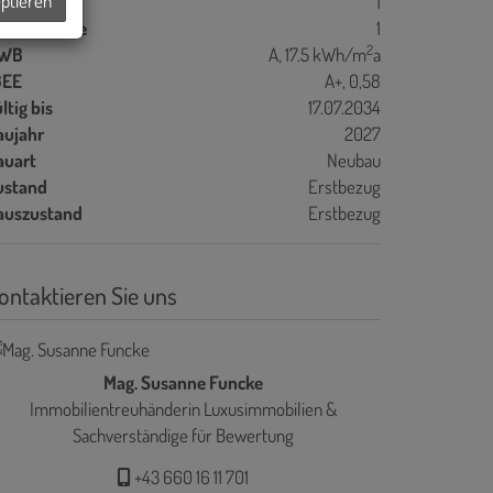
eptieren
ller
1
bstellräume
1
2
WB
A, 17.5 kWh/m
a
GEE
A+, 0,58
ltig bis
17.07.2034
aujahr
2027
auart
Neubau
ustand
Erstbezug
auszustand
Erstbezug
ontaktieren Sie uns
Mag. Susanne Funcke
Immobilientreuhänderin Luxusimmobilien &
Sachverständige für Bewertung
+43 660 16 11 701