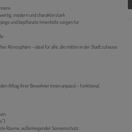
innere
wertig, modern und charakterstark
gänge und bepflanzte Innenhöfe sorgen für
ße
her Atmosphäre – ideal für alle, die mitten in der Stadt zuhause
n den Alltag ihrer Bewohner:innen anpasst – funktional,
sen
s“)
utete Räume, außenliegender Sonnenschutz