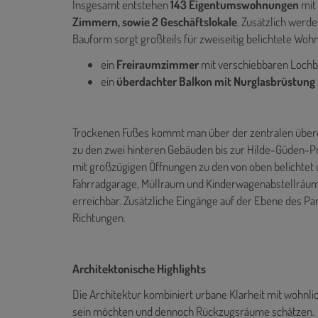
Insgesamt entstehen
143 Eigentumswohnungen
mit
Zimmern, sowie 2 Geschäftslokale
. Zusätzlich werd
Bauform sorgt großteils für zweiseitig belichtete Wohn
ein
Freiraumzimmer
mit verschiebbaren Lochb
ein
überdachter Balkon mit Nurglasbrüstung
Trockenen Fußes kommt man über der zentralen über
zu den zwei hinteren Gebäuden bis zur Hilde-Güden-
mit großzügigen Öffnungen zu den von oben belichtet
Fahrradgarage, Müllraum und Kinderwagenabstellräume
erreichbar. Zusätzliche Eingänge auf der Ebene des Pa
Richtungen.
Architektonische Highlights
Die Architektur kombiniert urbane Klarheit mit wohnlic
sein möchten und dennoch Rückzugsräume schätzen.