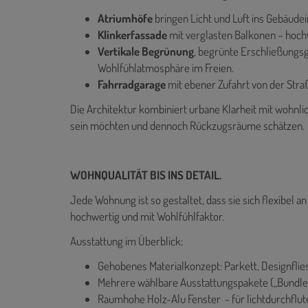
Atriumhöfe
bringen Licht und Luft ins Gebäude
Klinkerfassade
mit verglasten Balkonen – hoch
Vertikale Begrünung
, begrünte Erschließungs
Wohlfühlatmosphäre im Freien.
Fahrradgarage
mit ebener Zufahrt von der Stra
Die Architektur kombiniert urbane Klarheit mit wohnlic
sein möchten und dennoch Rückzugsräume schätzen.
WOHNQUALITÄT BIS INS DETAIL.
Jede Wohnung ist so gestaltet, dass sie sich flexibel a
hochwertig und mit Wohlfühlfaktor.
Ausstattung im Überblick:
Gehobenes Materialkonzept: Parkett, Designflie
Mehrere wählbare Ausstattungspakete („Bundle
Raumhohe Holz-Alu Fenster - für lichtdurchfl