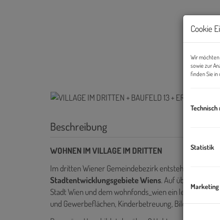
Cookie E
Wir möchten 
sowie zur An
finden Sie i
Technisch
Beschreibung
Statistik
WOHNEN IM VILLAGE IM DRITTEN
Im dritten Wiener Gemeindebezirk entsteht mit dem V
Stadtentwicklungsgebiete Wiens
. Auf über elf Hek
Marketing
Stadt Wien und dem wohnfonds_wien ein lebendiges, n
und Gewerbeflächen, Kinderbetreuung, Bildungseinri