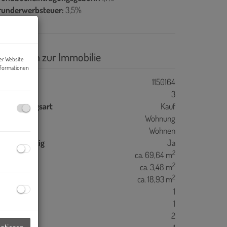
runderwerbsteuer:
3,5%
asisdaten zur Immobilie
er Website
nformationen
jektnr.
1150164
immer
3
ermarktungsart
Kauf
bjektart
Wohnung
utzungsart
Wohnen
hlüsselfertig
Ja
2
ohnfläche
ca. 69,64 m
2
llerfläche
ca. 3,48 m
2
alkonfläche
ca. 18,93 m
äder
1
C
1
alkone
2