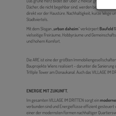
Das grüne Herz bildet der über 2 Hektar große Bert-Br
Dächer, die nicht begehbar sind, werden begrünt. Sha
direkt vor der Haustüre. Nachhaltigkeit, kurze Wege un
Stadtviertels.
Mit dem Slogan „
urban daheim
“ verkörpert
Baufeld 1
vielseitige Freiräume, Hobbyräume und Gemeinschaftsf
und hohem Komfort.
Die ARE ist eine der größten Immobiliengesellschaften
Bauprojekte Wiens realisiert – darunter die Sanierung
TrIIIple Tower am Donaukanal. Auch das VILLAGE IM DRIT
ENERGIE MIT ZUKUNFT.
Im gesamten VILLAGE IM DRITTEN sorgt ein
modernes
verbunden sind und Energieflüsse effizient gesteuert w
einer der modernsten Formen nachhaltiger Quartiersv