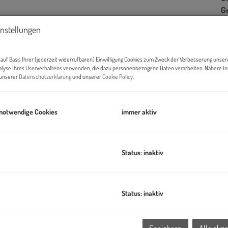
G
instellungen
B
auf Basis Ihrer (jederzeit widerrufbaren) Einwilligung Cookies zum Zweck der Verbesserung unser
alyse Ihres Userverhaltens verwenden, die dazu personenbezogene Daten verarbeiten. Nähere I
n unserer
Datenschutzerklärung
und unserer
Cookie Policy
.
Ob
Z
V
 notwendige Cookies
immer aktiv
O
N
Sc
Status: inaktiv
W
Ke
ILLAGE IM DRITTEN ein neues Stück Stadt –
eines der größten
B
tar entwickelt die ARE Austrian Real Estate gemeinsam mit der
B
Status: inaktiv
ahezu autofreies Quartier mit rund 2.000 Wohnungen, Büro-
W
chtungen und Nahversorgung.
B