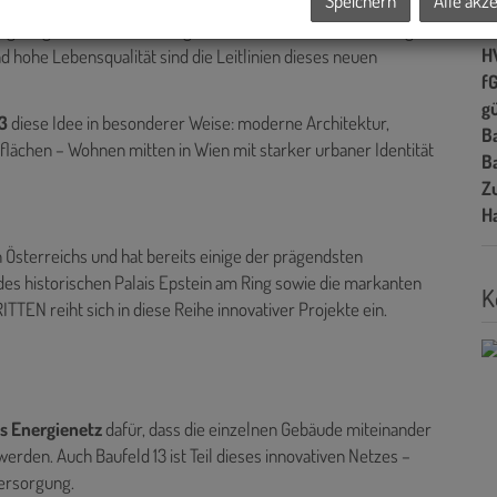
Speichern
Alle akz
Ke
echt-Park – eine Oase für Erholung, Begegnung und Spiel. Alle
A
ring-Angebote, Einkaufsmöglichkeiten und Gastronomie liegen
H
d hohe Lebensqualität sind die Leitlinien dieses neuen
f
gü
3
diese Idee in besonderer Weise: moderne Architektur,
B
lächen – Wohnen mitten in Wien mit starker urbaner Identität
B
Z
H
 Österreichs und hat bereits einige der prägendsten
 des historischen Palais Epstein am Ring sowie die markanten
K
TEN reiht sich in diese Reihe innovativer Projekte ein.
 Energienetz
dafür, dass die einzelnen Gebäude miteinander
erden. Auch Baufeld 13 ist Teil dieses innovativen Netzes –
ersorgung.