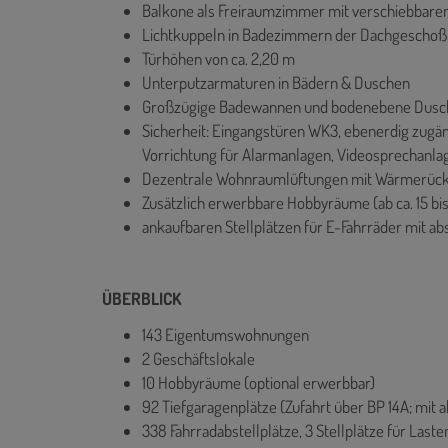
Balkone als Freiraumzimmer mit verschiebbar
Lichtkuppeln in Badezimmern der Dachgesch
Türhöhen von ca. 2,20 m
Unterputzarmaturen in Bädern & Duschen
Großzügige Badewannen und bodenebene Dusche
Sicherheit: Eingangstüren WK3, ebenerdig zugä
Vorrichtung für Alarmanlagen, Videosprechanla
Dezentrale Wohnraumlüftungen mit Wärmerüc
Zusätzlich erwerbbare Hobbyräume (ab ca. 15 bis
ankaufbaren Stellplätzen für E-Fahrräder mit 
ÜBERBLICK
143 Eigentumswohnungen
2 Geschäftslokale
10 Hobbyräume (optional erwerbbar)
92 Tiefgaragenplätze (Zufahrt über BP 14A; mit
338 Fahrradabstellplätze, 3 Stellplätze für Las