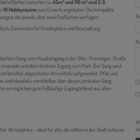
 Wohnflächen zwischen ca.
45m² und 110 m² und 2-5
en
10 Hobbyräume
zum Erwerb angeboten. Die kompakte
Te
ungen, die jeweils über zwei Freiflächen verfügen:
lech-Elementen für Privatsphäre und Beschattung
Na
dachten Gang vom Haupteingang in der Otto- Preminger-Straße
Promenade und dem direkten Zugang zum Park. Der Gang wird
 und belüftet abgesetzten Atriumhöfe aufgeweitet. PKW und
 sind ebenfalls unmittelbar über diesen zentralen Gang
rks ermöglichen gute fußläufige Zugänglichkeit aus allen
Wi
In
her Atmosphäre – ideal für alle, die mitten in der Stadt zuhause