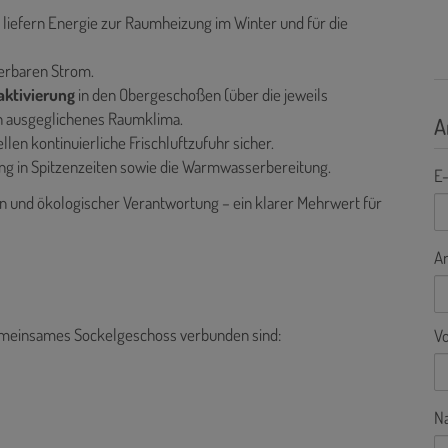
n
liefern Energie zur
Raumheizung im Winter und für die
erbaren Strom.
aktivierung
in den Obergeschoßen (über die jeweils
n ausgeglichenes Raumklima.
A
en kontinuierliche Frischluftzufuhr sicher.
ung in Spitzenzeiten sowie die Warmwasserbereitung.
E-
n und ökologischer Verantwortung – ein klarer Mehrwert für
A
 gemeinsames Sockelgeschoss verbunden sind:
V
N