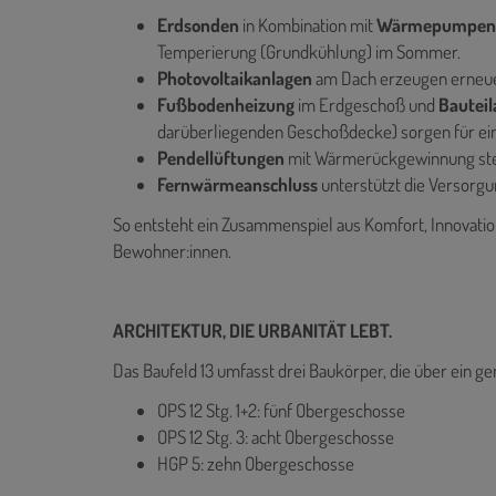
Erdsonden
in Kombination mit
Wärmepumpe
Temperierung (Grundkühlung) im Sommer.
Photovoltaikanlagen
am Dach erzeugen erneu
Fußbodenheizung
im Erdgeschoß und
Bauteil
darüberliegenden Geschoßdecke) sorgen für ei
Pendellüftungen
mit Wärmerückgewinnung stell
Fernwärmeanschluss
unterstützt die Versorg
So entsteht ein Zusammenspiel aus Komfort, Innovatio
Bewohner:innen.
ARCHITEKTUR, DIE URBANITÄT LEBT.
Das Baufeld 13 umfasst drei Baukörper, die über ein
OPS 12 Stg. 1+2: fünf Obergeschosse
OPS 12 Stg. 3: acht Obergeschosse
HGP 5: zehn Obergeschosse