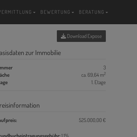
VERMITTLUNG
BEWERTUNG
BERATUNG
Download Expose
asisdaten zur Immobilie
immer
3
2
läche
ca. 69,64 m
tage
1. Etage
reisinformation
ufpreis:
525.000,00 €
rundbucheintragungsgebühr:
1,1%