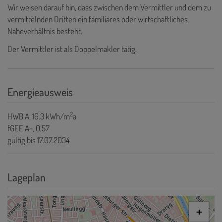
Wir weisen darauf hin, dass zwischen dem Vermittler und dem zu
vermittelnden Dritten ein familiäres oder wirtschaftliches
Naheverhältnis besteht.
Der Vermittler ist als Doppelmakler tätig.
Energieausweis
2
HWB
A, 16.3 kWh/m
a
fGEE
A+, 0,57
gültig bis
17.07.2034
Lageplan
+