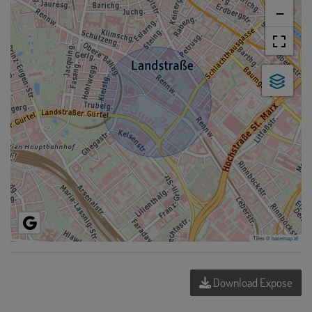
−
Tiles ©
basemap.at
Download Expose