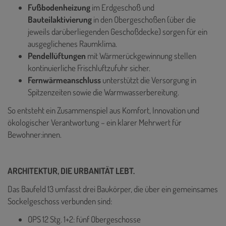
Fußbodenheizung
im Erdgeschoß und
Bauteilaktivierung
in den Obergeschoßen (über die
jeweils darüberliegenden Geschoßdecke) sorgen für ein
ausgeglichenes Raumklima.
Pendellüftungen
mit Wärmerückgewinnung stellen
kontinuierliche Frischluftzufuhr sicher.
Fernwärmeanschluss
unterstützt die Versorgung in
Spitzenzeiten sowie die Warmwasserbereitung.
So entsteht ein Zusammenspiel aus Komfort, Innovation und
ökologischer Verantwortung – ein klarer Mehrwert für
Bewohner:innen.
ARCHITEKTUR, DIE URBANITÄT LEBT.
Das Baufeld 13 umfasst drei Baukörper, die über ein gemeinsames
Sockelgeschoss verbunden sind:
OPS 12 Stg. 1+2: fünf Obergeschosse