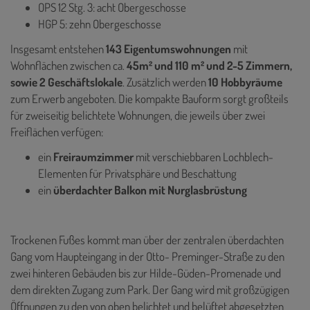
OPS 12 Stg. 3: acht Obergeschosse
HGP 5: zehn Obergeschosse
Insgesamt entstehen
143 Eigentumswohnungen
mit
Wohnflächen zwischen ca.
45m² und 110 m² und 2-5 Zimmern,
sowie 2 Geschäftslokale
. Zusätzlich werden
10 Hobbyräume
zum Erwerb angeboten. Die kompakte Bauform sorgt großteils
für zweiseitig belichtete Wohnungen, die jeweils über zwei
Freiflächen verfügen:
ein
Freiraumzimmer
mit verschiebbaren Lochblech-
Elementen für Privatsphäre und Beschattung
ein
überdachter Balkon mit Nurglasbrüstung
Trockenen Fußes kommt man über der zentralen überdachten
Gang vom Haupteingang in der Otto- Preminger-Straße zu den
zwei hinteren Gebäuden bis zur Hilde-Güden-Promenade und
dem direkten Zugang zum Park. Der Gang wird mit großzügigen
Öffnungen zu den von oben belichtet und belüftet abgesetzten