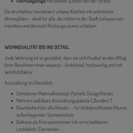
Fahrradgarage
mit ebener Zufahrt von der Straße
Die Architektur kombiniert urbane Klarheit mit wohnlicher
Atmosphäre – ideal für alle, die mitten in der Stadt zuhause sein
möchten und dennoch Rückzugsräume schätzen.
WOHNQUALITÄT BIS INS DETAIL.
Jede Wohnung ist so gestaltet, dass sie sich flexibel an den Alltag
ihrer Bewohner:innen anpasst – funktional, hochwertig und mit
Wohlfühlfaktor.
Ausstattung im Überblick:
Gehobenes Materialkonzept: Parkett, Designfliesen
Mehrere wählbare Ausstattungspakete („Bundles“)
Raumhohe Holz-Alu Fenster - für lichtdurchflutete Räume,
außenliegender Sonnenschutz
Balkone als Freiraumzimmer mit verschiebbaren
Lochblech-Elementen