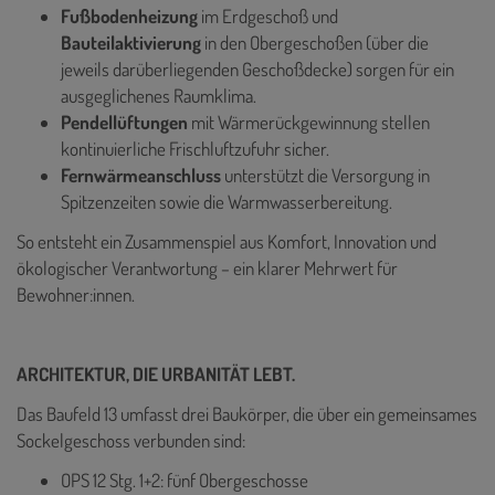
Fußbodenheizung
im Erdgeschoß und
Bauteilaktivierung
in den Obergeschoßen (über die
jeweils darüberliegenden Geschoßdecke) sorgen für ein
ausgeglichenes Raumklima.
Pendellüftungen
mit Wärmerückgewinnung stellen
kontinuierliche Frischluftzufuhr sicher.
Fernwärmeanschluss
unterstützt die Versorgung in
Spitzenzeiten sowie die Warmwasserbereitung.
So entsteht ein Zusammenspiel aus Komfort, Innovation und
ökologischer Verantwortung – ein klarer Mehrwert für
Bewohner:innen.
ARCHITEKTUR, DIE URBANITÄT LEBT.
Das Baufeld 13 umfasst drei Baukörper, die über ein gemeinsames
Sockelgeschoss verbunden sind:
OPS 12 Stg. 1+2: fünf Obergeschosse