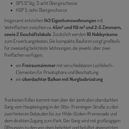
OPS 12 Stg. 3: acht Obergeschosse
HGP 5: zehn Obergeschosse
Insgesamt entstehen
143 Eigentumswohnungen
mit
Wohnflächen zwischen ca.
45m² und 110 m² und 2-5 Zimmern,
sowie 2 Geschäftslokale
. Zusätzlich werden
10 Hobbyräume
zum Erwerb angeboten. Die kompakte Bauform sorgt großteils
für zweiseitig belichtete Wohnungen, die jeweils über zwei
Freiflächen verfügen:
ein
Freiraumzimmer
mit verschiebbaren Lochblech-
Elementen für Privatsphäre und Beschattung
ein
überdachter Balkon mit Nurglasbrüstung
Trockenen Fußes kommt man über der zentralen überdachten
Gang vom Haupteingang in der Otto- Preminger-Straße zu den
zwei hinteren Gebäuden bis zur Hilde-Güden-Promenade und
dem direkten Zugang zum Park. Der Gang wird mit großzügigen
Öffnungen zu den von oben belichtet und belüftet abgesetzten