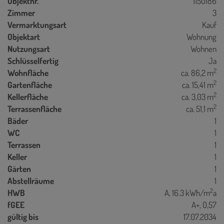
Objektnr.
1150186
Zimmer
3
Vermarktungsart
Kauf
Objektart
Wohnung
Nutzungsart
Wohnen
Schlüsselfertig
Ja
2
Wohnfläche
ca. 86,2 m
2
Gartenfläche
ca. 15,41 m
2
Kellerfläche
ca. 3,03 m
2
Terrassenfläche
ca. 51,1 m
Bäder
1
WC
1
Terrassen
1
Keller
1
Gärten
1
Abstellräume
1
2
HWB
A, 16.3 kWh/m
a
fGEE
A+, 0,57
gültig bis
17.07.2034