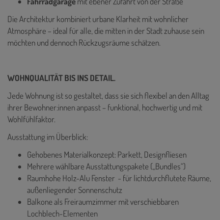
Fahrradgarage
mit ebener Zufahrt von der Straße
Die Architektur kombiniert urbane Klarheit mit wohnlicher
Atmosphäre – ideal für alle, die mitten in der Stadt zuhause sein
möchten und dennoch Rückzugsräume schätzen.
WOHNQUALITÄT BIS INS DETAIL.
Jede Wohnung ist so gestaltet, dass sie sich flexibel an den Alltag
ihrer Bewohner:innen anpasst – funktional, hochwertig und mit
Wohlfühlfaktor.
Ausstattung im Überblick:
Gehobenes Materialkonzept: Parkett, Designfliesen
Mehrere wählbare Ausstattungspakete („Bundles“)
Raumhohe Holz-Alu Fenster - für lichtdurchflutete Räume,
außenliegender Sonnenschutz
Balkone als Freiraumzimmer mit verschiebbaren
Lochblech-Elementen