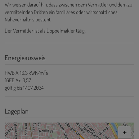
Wir weisen darauf hin, dass zwischen dem Vermittler und dem zu
vermittelnden Dritten ein familiäres oder wirtschaftliches
Naheverhältnis besteht.
Der Vermittler ist als Doppelmakler tätig.
Energieausweis
2
HWB
A, 16.3 kWh/m
a
fGEE
A+, 0,57
gültig bis
17.07.2034
Lageplan
+