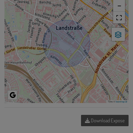
−
Tiles ©
basemap.at
Download Expose