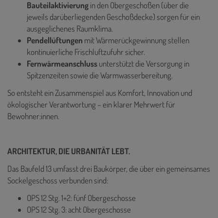
Bauteilaktivierung
in den Obergeschoßen (über die
jeweils darüberliegenden Geschoßdecke) sorgen für ein
ausgeglichenes Raumklima.
Pendellüftungen
mit Wärmerückgewinnung stellen
kontinuierliche Frischluftzufuhr sicher.
Fernwärmeanschluss
unterstützt die Versorgung in
Spitzenzeiten sowie die Warmwasserbereitung.
So entsteht ein Zusammenspiel aus Komfort, Innovation und
ökologischer Verantwortung – ein klarer Mehrwert für
Bewohner:innen.
ARCHITEKTUR, DIE URBANITÄT LEBT.
Das Baufeld 13 umfasst drei Baukörper, die über ein gemeinsames
Sockelgeschoss verbunden sind:
OPS 12 Stg. 1+2: fünf Obergeschosse
OPS 12 Stg. 3: acht Obergeschosse