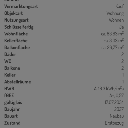
Vermarktungsart
Kauf
Objektart
Wohnung
Nutzungsart
Wohnen
Schlüsselfertig
Ja
2
Wohnfläche
ca. 83,63 m
2
Kellerfläche
ca. 3,03 m
2
Balkonfläche
ca. 26,77 m
Bäder
2
WC
2
Balkone
2
Keller
1
Abstellräume
1
2
HWB
A, 16.3 kWh/m
a
fGEE
A+, 0,57
gültig bis
17.07.2034
Baujahr
2027
Bauart
Neubau
Zustand
Erstbezug