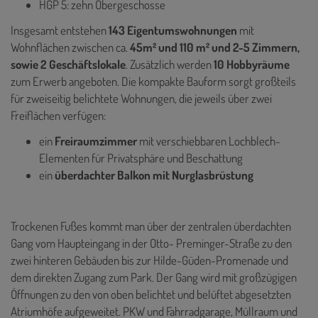
HGP 5: zehn Obergeschosse
Insgesamt entstehen
143 Eigentumswohnungen
mit
Wohnflächen zwischen ca.
45m² und 110 m² und 2-5 Zimmern,
sowie 2 Geschäftslokale
. Zusätzlich werden
10 Hobbyräume
zum Erwerb angeboten. Die kompakte Bauform sorgt großteils
für zweiseitig belichtete Wohnungen, die jeweils über zwei
Freiflächen verfügen:
ein
Freiraumzimmer
mit verschiebbaren Lochblech-
Elementen für Privatsphäre und Beschattung
ein
überdachter Balkon mit Nurglasbrüstung
Trockenen Fußes kommt man über der zentralen überdachten
Gang vom Haupteingang in der Otto- Preminger-Straße zu den
zwei hinteren Gebäuden bis zur Hilde-Güden-Promenade und
dem direkten Zugang zum Park. Der Gang wird mit großzügigen
Öffnungen zu den von oben belichtet und belüftet abgesetzten
Atriumhöfe aufgeweitet. PKW und Fahrradgarage, Müllraum und