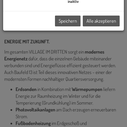
Wiens realisiert – darunter die Sanierung des historischen Palais
inaktiv
Epstein am Ring sowie die markanten TrIIIple Tower am
Donaukanal. Auch das VILLAGE IM DRITTEN reiht sich in diese
Speichern
Alle akzeptieren
Reihe innovativer Projekte ein.
ENERGIE MIT ZUKUNFT.
Im gesamten VILLAGE IM DRITTEN sorgt ein
modernes
Energienetz
dafür, dass die einzelnen Gebäude miteinander
verbunden sind und Energieflüsse effizient gesteuert werden.
Auch Baufeld 13 ist Teil dieses innovativen Netzes – einer der
modernsten Formen nachhaltiger Quartiersversorgung.
Erdsonden
in Kombination mit
Wärmepumpen
liefern
Energie zur
Raumheizung im Winter und für die
Temperierung (Grundkühlung) im Sommer.
Photovoltaikanlagen
am Dach erzeugen erneuerbaren
Strom.
Fußbodenheizung
im Erdgeschoß und