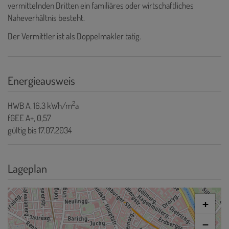
vermittelnden Dritten ein familiäres oder wirtschaftliches
Naheverhältnis besteht.
Der Vermittler ist als Doppelmakler tätig.
Energieausweis
2
HWB
A, 16.3 kWh/m
a
fGEE
A+, 0,57
gültig bis
17.07.2034
Lageplan
+
−