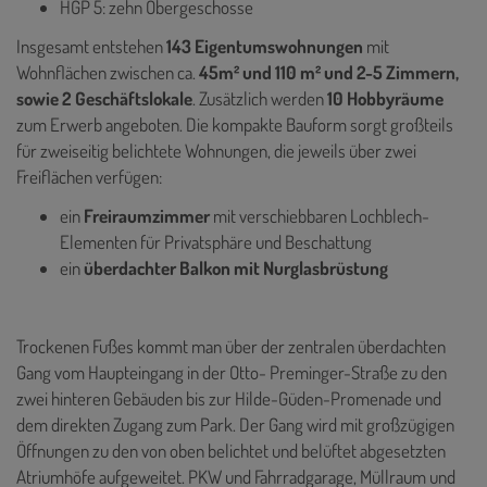
HGP 5: zehn Obergeschosse
Insgesamt entstehen
143 Eigentumswohnungen
mit
Wohnflächen zwischen ca.
45m² und 110 m² und 2-5 Zimmern,
sowie 2 Geschäftslokale
. Zusätzlich werden
10 Hobbyräume
zum Erwerb angeboten. Die kompakte Bauform sorgt großteils
für zweiseitig belichtete Wohnungen, die jeweils über zwei
Freiflächen verfügen:
ein
Freiraumzimmer
mit verschiebbaren Lochblech-
Elementen für Privatsphäre und Beschattung
ein
überdachter Balkon mit Nurglasbrüstung
Trockenen Fußes kommt man über der zentralen überdachten
Gang vom Haupteingang in der Otto- Preminger-Straße zu den
zwei hinteren Gebäuden bis zur Hilde-Güden-Promenade und
dem direkten Zugang zum Park. Der Gang wird mit großzügigen
Öffnungen zu den von oben belichtet und belüftet abgesetzten
Atriumhöfe aufgeweitet. PKW und Fahrradgarage, Müllraum und