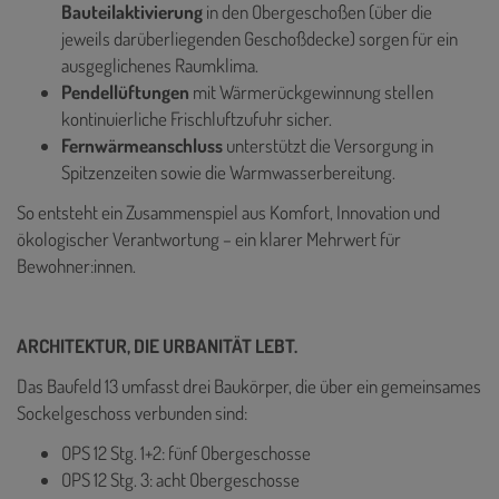
Bauteilaktivierung
in den Obergeschoßen (über die
jeweils darüberliegenden Geschoßdecke) sorgen für ein
ausgeglichenes Raumklima.
Pendellüftungen
mit Wärmerückgewinnung stellen
kontinuierliche Frischluftzufuhr sicher.
Fernwärmeanschluss
unterstützt die Versorgung in
Spitzenzeiten sowie die Warmwasserbereitung.
So entsteht ein Zusammenspiel aus Komfort, Innovation und
ökologischer Verantwortung – ein klarer Mehrwert für
Bewohner:innen.
ARCHITEKTUR, DIE URBANITÄT LEBT.
Das Baufeld 13 umfasst drei Baukörper, die über ein gemeinsames
Sockelgeschoss verbunden sind:
OPS 12 Stg. 1+2: fünf Obergeschosse
OPS 12 Stg. 3: acht Obergeschosse