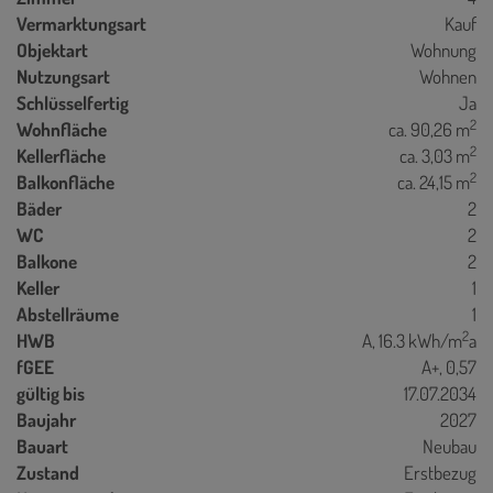
Vermarktungsart
Kauf
Objektart
Wohnung
Nutzungsart
Wohnen
Schlüsselfertig
Ja
2
Wohnfläche
ca. 90,26 m
2
Kellerfläche
ca. 3,03 m
2
Balkonfläche
ca. 24,15 m
Bäder
2
WC
2
Balkone
2
Keller
1
Abstellräume
1
2
HWB
A, 16.3 kWh/m
a
fGEE
A+, 0,57
gültig bis
17.07.2034
Baujahr
2027
Bauart
Neubau
Zustand
Erstbezug