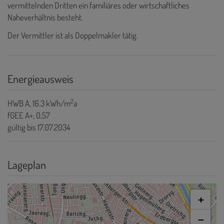
vermittelnden Dritten ein familiäres oder wirtschaftliches
Naheverhältnis besteht.
Der Vermittler ist als Doppelmakler tätig.
Energieausweis
2
HWB
A, 16.3 kWh/m
a
fGEE
A+, 0,57
gültig bis
17.07.2034
Lageplan
+
−