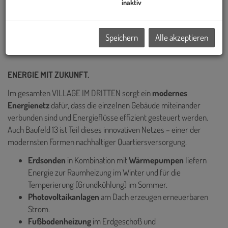
Wiens realisiert – darunter die Sanierung des historischen Palais
inaktiv
Epstein am Ring sowie die markanten TrIIIple Tower am
Donaukanal. Auch das VILLAGE IM DRITTEN reiht sich in diese
Speichern
Alle akzeptieren
Reihe innovativer Projekte ein.
ENERGIE MIT ZUKUNFT.
Im gesamten VILLAGE IM DRITTEN sorgt ein
modernes
Energienetz
dafür, dass die einzelnen Gebäude miteinander
verbunden sind und Energieflüsse effizient gesteuert werden.
Auch Baufeld 13 ist Teil dieses innovativen Netzes – einer der
modernsten Formen nachhaltiger Quartiersversorgung.
Erdsonden
in Kombination mit
Wärmepumpen
liefern
Energie zur
Raumheizung im Winter und für die
Temperierung (Grundkühlung) im Sommer.
Photovoltaikanlagen
am Dach erzeugen erneuerbaren
Strom.
Fußbodenheizung
im Erdgeschoß und