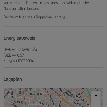
vermittelnden Dritten ein familiäres oder wirtschaftliches
Naheverhältnis besteht.
Der Vermittler ist als Doppelmakler tätig.
Energieausweis
2
HWB
A, 16.3 kWh/m
a
fGEE
A+, 0,57
gültig bis
17.07.2034
Lageplan
+
−