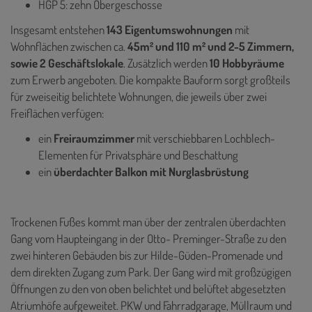
HGP 5: zehn Obergeschosse
Insgesamt entstehen
143 Eigentumswohnungen
mit
Wohnflächen zwischen ca.
45m² und 110 m² und 2-5 Zimmern,
sowie 2 Geschäftslokale
. Zusätzlich werden
10 Hobbyräume
zum Erwerb angeboten. Die kompakte Bauform sorgt großteils
für zweiseitig belichtete Wohnungen, die jeweils über zwei
Freiflächen verfügen:
ein
Freiraumzimmer
mit verschiebbaren Lochblech-
Elementen für Privatsphäre und Beschattung
ein
überdachter Balkon mit Nurglasbrüstung
Trockenen Fußes kommt man über der zentralen überdachten
Gang vom Haupteingang in der Otto- Preminger-Straße zu den
zwei hinteren Gebäuden bis zur Hilde-Güden-Promenade und
dem direkten Zugang zum Park. Der Gang wird mit großzügigen
Öffnungen zu den von oben belichtet und belüftet abgesetzten
Atriumhöfe aufgeweitet. PKW und Fahrradgarage, Müllraum und