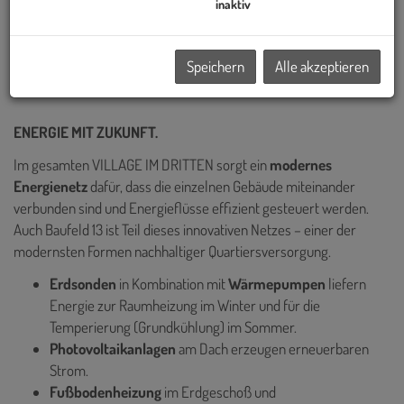
Wiens realisiert – darunter die Sanierung des historischen Palais
inaktiv
Epstein am Ring sowie die markanten TrIIIple Tower am
Donaukanal. Auch das VILLAGE IM DRITTEN reiht sich in diese
Speichern
Alle akzeptieren
Reihe innovativer Projekte ein.
ENERGIE MIT ZUKUNFT.
Im gesamten VILLAGE IM DRITTEN sorgt ein
modernes
Energienetz
dafür, dass die einzelnen Gebäude miteinander
verbunden sind und Energieflüsse effizient gesteuert werden.
Auch Baufeld 13 ist Teil dieses innovativen Netzes – einer der
modernsten Formen nachhaltiger Quartiersversorgung.
Erdsonden
in Kombination mit
Wärmepumpen
liefern
Energie zur
Raumheizung im Winter und für die
Temperierung (Grundkühlung) im Sommer.
Photovoltaikanlagen
am Dach erzeugen erneuerbaren
Strom.
Fußbodenheizung
im Erdgeschoß und