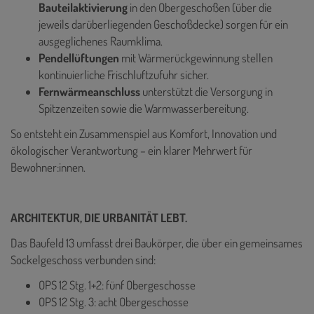
Bauteilaktivierung
in den Obergeschoßen (über die
jeweils darüberliegenden Geschoßdecke) sorgen für ein
ausgeglichenes Raumklima.
Pendellüftungen
mit Wärmerückgewinnung stellen
kontinuierliche Frischluftzufuhr sicher.
Fernwärmeanschluss
unterstützt die Versorgung in
Spitzenzeiten sowie die Warmwasserbereitung.
So entsteht ein Zusammenspiel aus Komfort, Innovation und
ökologischer Verantwortung – ein klarer Mehrwert für
Bewohner:innen.
ARCHITEKTUR, DIE URBANITÄT LEBT.
Das Baufeld 13 umfasst drei Baukörper, die über ein gemeinsames
Sockelgeschoss verbunden sind:
OPS 12 Stg. 1+2: fünf Obergeschosse
OPS 12 Stg. 3: acht Obergeschosse