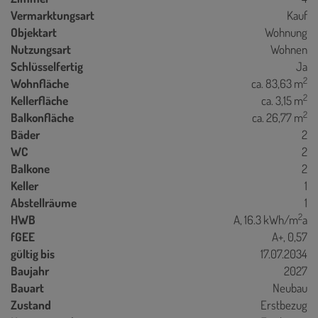
Vermarktungsart
Kauf
Objektart
Wohnung
Nutzungsart
Wohnen
Schlüsselfertig
Ja
2
Wohnfläche
ca. 83,63 m
2
Kellerfläche
ca. 3,15 m
2
Balkonfläche
ca. 26,77 m
Bäder
2
WC
2
Balkone
2
Keller
1
Abstellräume
1
2
HWB
A, 16.3 kWh/m
a
fGEE
A+, 0,57
gültig bis
17.07.2034
Baujahr
2027
Bauart
Neubau
Zustand
Erstbezug