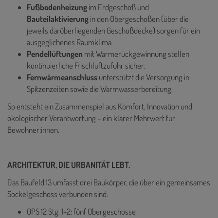
Fußbodenheizung
im Erdgeschoß und
Bauteilaktivierung
in den Obergeschoßen (über die
jeweils darüberliegenden Geschoßdecke) sorgen für ein
ausgeglichenes Raumklima.
Pendellüftungen
mit Wärmerückgewinnung stellen
kontinuierliche Frischluftzufuhr sicher.
Fernwärmeanschluss
unterstützt die Versorgung in
Spitzenzeiten sowie die Warmwasserbereitung.
So entsteht ein Zusammenspiel aus Komfort, Innovation und
ökologischer Verantwortung – ein klarer Mehrwert für
Bewohner:innen.
ARCHITEKTUR, DIE URBANITÄT LEBT.
Das Baufeld 13 umfasst drei Baukörper, die über ein gemeinsames
Sockelgeschoss verbunden sind:
OPS 12 Stg. 1+2: fünf Obergeschosse