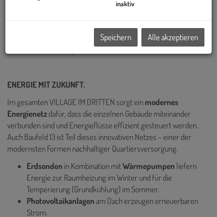
Österreichs und hat bereits einige der prägendsten Bauprojekte
inaktiv
Wiens realisiert – darunter die Sanierung des historischen Palais
Epstein am Ring sowie die markanten TrIIIple Tower am
Speichern
Alle akzeptieren
Donaukanal. Auch das VILLAGE IM DRITTEN reiht sich in diese
Reihe innovativer Projekte ein.
ENERGIE MIT ZUKUNFT.
Im gesamten VILLAGE IM DRITTEN sorgt ein
modernes
Energienetz
dafür, dass die einzelnen Gebäude miteinander
verbunden sind und Energieflüsse effizient gesteuert werden.
Auch Baufeld 13 ist Teil dieses innovativen Netzes – einer der
modernsten Formen nachhaltiger Quartiersversorgung.
Erdsonden
in Kombination mit
Wärmepumpen
liefern
Energie zur
Raumheizung im Winter und für die
Temperierung (Grundkühlung) im Sommer.
Photovoltaikanlagen
am Dach erzeugen erneuerbaren
Strom.