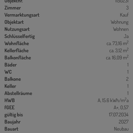
Objektnr.
1150231
Zimmer
3
Vermarktungsart
Kauf
Objektart
Wohnung
Nutzungsart
Wohnen
Schlüsselfertig
Ja
2
Wohnfläche
ca. 73,16 m
2
Kellerfläche
ca. 3,12 m
2
Balkonfläche
ca. 16,09 m
Bäder
1
WC
1
Balkone
2
Keller
1
Abstellräume
1
2
HWB
A, 15.6 kWh/m
a
fGEE
A+, 0,57
gültig bis
17.07.2034
Baujahr
2027
Bauart
Neubau