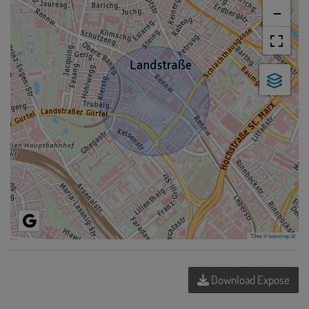
−
Tiles ©
basemap.at
Download Expose