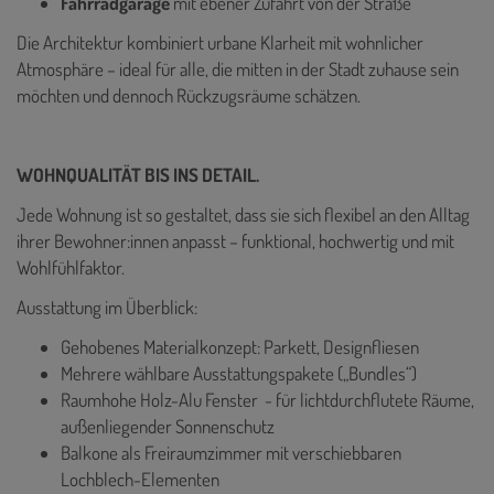
Fahrradgarage
mit ebener Zufahrt von der Straße
Die Architektur kombiniert urbane Klarheit mit wohnlicher
Atmosphäre – ideal für alle, die mitten in der Stadt zuhause sein
möchten und dennoch Rückzugsräume schätzen.
WOHNQUALITÄT BIS INS DETAIL.
Jede Wohnung ist so gestaltet, dass sie sich flexibel an den Alltag
ihrer Bewohner:innen anpasst – funktional, hochwertig und mit
Wohlfühlfaktor.
Ausstattung im Überblick:
Gehobenes Materialkonzept: Parkett, Designfliesen
Mehrere wählbare Ausstattungspakete („Bundles“)
Raumhohe Holz-Alu Fenster - für lichtdurchflutete Räume,
außenliegender Sonnenschutz
Balkone als Freiraumzimmer mit verschiebbaren
Lochblech-Elementen