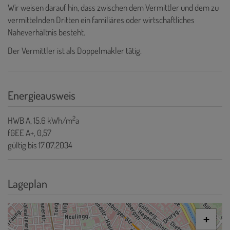
Wir weisen darauf hin, dass zwischen dem Vermittler und dem zu
vermittelnden Dritten ein familiäres oder wirtschaftliches
Naheverhältnis besteht.
Der Vermittler ist als Doppelmakler tätig.
Energieausweis
2
HWB
A, 15.6 kWh/m
a
fGEE
A+, 0,57
gültig bis
17.07.2034
Lageplan
+