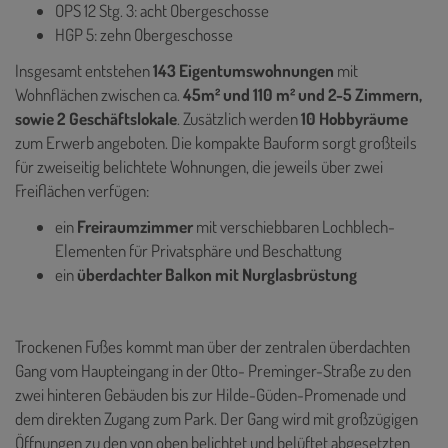
OPS 12 Stg. 3: acht Obergeschosse
HGP 5: zehn Obergeschosse
Insgesamt entstehen
143 Eigentumswohnungen
mit
Wohnflächen zwischen ca.
45m² und 110 m² und 2-5 Zimmern,
sowie 2 Geschäftslokale
. Zusätzlich werden
10 Hobbyräume
zum Erwerb angeboten. Die kompakte Bauform sorgt großteils
für zweiseitig belichtete Wohnungen, die jeweils über zwei
Freiflächen verfügen:
ein
Freiraumzimmer
mit verschiebbaren Lochblech-
Elementen für Privatsphäre und Beschattung
ein
überdachter Balkon mit Nurglasbrüstung
Trockenen Fußes kommt man über der zentralen überdachten
Gang vom Haupteingang in der Otto- Preminger-Straße zu den
zwei hinteren Gebäuden bis zur Hilde-Güden-Promenade und
dem direkten Zugang zum Park. Der Gang wird mit großzügigen
Öffnungen zu den von oben belichtet und belüftet abgesetzten