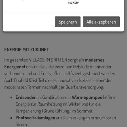
Österreichs und hat bereits einige der prägendsten Bauprojekte
inaktiv
Wiens realisiert – darunter die Sanierung des historischen Palais
Epstein am Ring sowie die markanten TrIIIple Tower am
Speichern
Alle akzeptieren
Donaukanal. Auch das VILLAGE IM DRITTEN reiht sich in diese
Reihe innovativer Projekte ein.
ENERGIE MIT ZUKUNFT.
Im gesamten VILLAGE IM DRITTEN sorgt ein
modernes
Energienetz
dafür, dass die einzelnen Gebäude miteinander
verbunden sind und Energieflüsse effizient gesteuert werden.
Auch Baufeld 13 ist Teil dieses innovativen Netzes – einer der
modernsten Formen nachhaltiger Quartiersversorgung.
Erdsonden
in Kombination mit
Wärmepumpen
liefern
Energie zur
Raumheizung im Winter und für die
Temperierung (Grundkühlung) im Sommer.
Photovoltaikanlagen
am Dach erzeugen erneuerbaren
Strom.