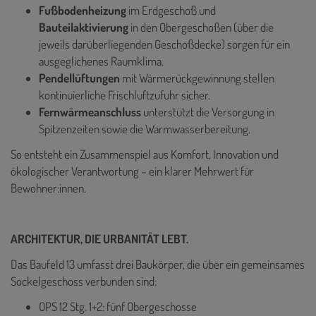
Fußbodenheizung
im Erdgeschoß und
Bauteilaktivierung
in den Obergeschoßen (über die
jeweils darüberliegenden Geschoßdecke) sorgen für ein
ausgeglichenes Raumklima.
Pendellüftungen
mit Wärmerückgewinnung stellen
kontinuierliche Frischluftzufuhr sicher.
Fernwärmeanschluss
unterstützt die Versorgung in
Spitzenzeiten sowie die Warmwasserbereitung.
So entsteht ein Zusammenspiel aus Komfort, Innovation und
ökologischer Verantwortung – ein klarer Mehrwert für
Bewohner:innen.
ARCHITEKTUR, DIE URBANITÄT LEBT.
Das Baufeld 13 umfasst drei Baukörper, die über ein gemeinsames
Sockelgeschoss verbunden sind:
OPS 12 Stg. 1+2: fünf Obergeschosse