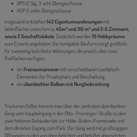
OPS 12 Stg. 3: acht Obergeschosse
HGP 5: zehn Obergeschosse
Insgesamt entstehen
143 Eigentumswohnungen
mit
Wohnflächen zwischen ca.
45m² und 110 m² und 2-5 Zimmern,
sowie 2 Geschäftslokale
. Zusätzlich werden
10 Hobbyräume
zum Erwerb angeboten. Die kompakte Bauform sorgt großteils
für zweiseitig belichtete Wohnungen, die jeweils über zwei
Freiflächen verfügen:
ein
Freiraumzimmer
mit verschiebbaren Lochblech-
Elementen für Privatsphäre und Beschattung
ein
überdachter Balkon mit Nurglasbrüstung
Trockenen Fußes kommt man über der zentralen überdachten
Gang vom Haupteingang in der Otto- Preminger-Straße zu den
zwei hinteren Gebäuden bis zur Hilde-Güden-Promenade und
dem direkten Zugang zum Park. Der Gang wird mit großzügigen
Öffnungen zu den von oben belichtet und belüftet abgesetzten