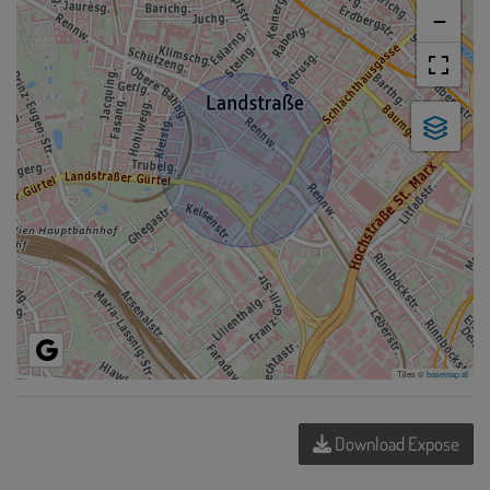
−
Tiles ©
basemap.at
Download Expose