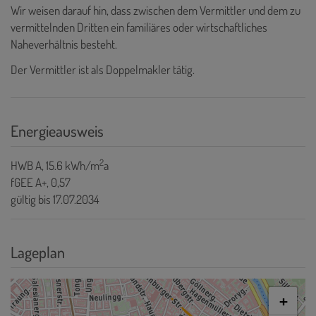
Wir weisen darauf hin, dass zwischen dem Vermittler und dem zu
vermittelnden Dritten ein familiäres oder wirtschaftliches
Naheverhältnis besteht.
Der Vermittler ist als Doppelmakler tätig.
Energieausweis
2
HWB
A, 15.6 kWh/m
a
fGEE
A+, 0,57
gültig bis
17.07.2034
Lageplan
+