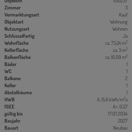
Objektnr.
1150237
Zimmer
3
Vermarktungsart
Kauf
Objektart
Wohnung
Nutzungsart
Wohnen
Schlüsselfertig
Ja
2
Wohnfläche
ca. 73,24 m
2
Kellerfläche
ca. 3 m
2
Balkonfläche
ca. 16,09 m
Bäder
1
WC
1
Balkone
2
Keller
1
Abstellräume
1
2
HWB
A, 15.6 kWh/m
a
fGEE
A+, 0,57
gültig bis
17.07.2034
Baujahr
2027
Bauart
Neubau