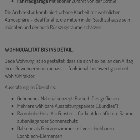
Fahrradgarage
mit ebener Zufahrt von der Straße
Die Architektur kombiniert urbane Klarheit mit wohnlicher
Atmosphäre – ideal für alle, die mitten in der Stadt zuhause sein
möchten und dennoch Rückzugsräume schätzen.
WOHNQUALITÄT BIS INS DETAIL.
Jede Wohnung ist so gestaltet, dass sie sich flexibel an den Alltag
ihrer Bewohner:innen anpasst – funktional, hochwertig und mit
Wohlfühlfaktor.
Ausstattung im Überblick:
Gehobenes Materialkonzept: Parkett, Designfliesen
Mehrere wählbare Ausstattungspakete („Bundles“)
Raumhohe Holz-Alu Fenster - für lichtdurchflutete Räume,
außenliegender Sonnenschutz
Balkone als Freiraumzimmer mit verschiebbaren
Lochblech-Elementen