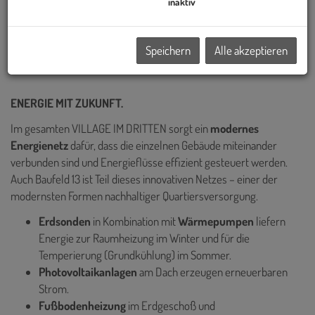
Wiens realisiert – darunter die Sanierung des historischen Palais
inaktiv
Epstein am Ring sowie die markanten TrIIIple Tower am
Donaukanal. Auch das VILLAGE IM DRITTEN reiht sich in diese
Speichern
Alle akzeptieren
Reihe innovativer Projekte ein.
ENERGIE MIT ZUKUNFT.
Im gesamten VILLAGE IM DRITTEN sorgt ein
modernes
Energienetz
dafür, dass die einzelnen Gebäude miteinander
verbunden sind und Energieflüsse effizient gesteuert werden.
Auch Baufeld 13 ist Teil dieses innovativen Netzes – einer der
modernsten Formen nachhaltiger Quartiersversorgung.
Erdsonden
in Kombination mit
Wärmepumpen
liefern
Energie zur
Raumheizung im Winter und für die
Temperierung (Grundkühlung) im Sommer.
Photovoltaikanlagen
am Dach erzeugen erneuerbaren
Strom.
Fußbodenheizung
im Erdgeschoß und