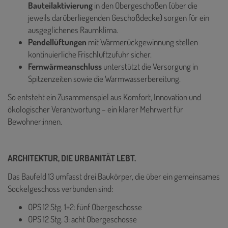
Bauteilaktivierung
in den Obergeschoßen (über die
jeweils darüberliegenden Geschoßdecke) sorgen für ein
ausgeglichenes Raumklima.
Pendellüftungen
mit Wärmerückgewinnung stellen
kontinuierliche Frischluftzufuhr sicher.
Fernwärmeanschluss
unterstützt die Versorgung in
Spitzenzeiten sowie die Warmwasserbereitung.
So entsteht ein Zusammenspiel aus Komfort, Innovation und
ökologischer Verantwortung – ein klarer Mehrwert für
Bewohner:innen.
ARCHITEKTUR, DIE URBANITÄT LEBT.
Das Baufeld 13 umfasst drei Baukörper, die über ein gemeinsames
Sockelgeschoss verbunden sind:
OPS 12 Stg. 1+2: fünf Obergeschosse
OPS 12 Stg. 3: acht Obergeschosse