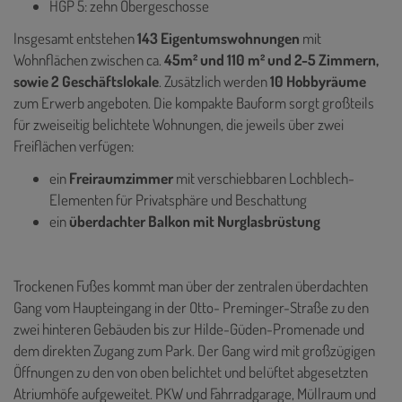
HGP 5: zehn Obergeschosse
Insgesamt entstehen
143 Eigentumswohnungen
mit
Wohnflächen zwischen ca.
45m² und 110 m² und 2-5 Zimmern,
sowie 2 Geschäftslokale
. Zusätzlich werden
10 Hobbyräume
zum Erwerb angeboten. Die kompakte Bauform sorgt großteils
für zweiseitig belichtete Wohnungen, die jeweils über zwei
Freiflächen verfügen:
ein
Freiraumzimmer
mit verschiebbaren Lochblech-
Elementen für Privatsphäre und Beschattung
ein
überdachter Balkon mit Nurglasbrüstung
Trockenen Fußes kommt man über der zentralen überdachten
Gang vom Haupteingang in der Otto- Preminger-Straße zu den
zwei hinteren Gebäuden bis zur Hilde-Güden-Promenade und
dem direkten Zugang zum Park. Der Gang wird mit großzügigen
Öffnungen zu den von oben belichtet und belüftet abgesetzten
Atriumhöfe aufgeweitet. PKW und Fahrradgarage, Müllraum und