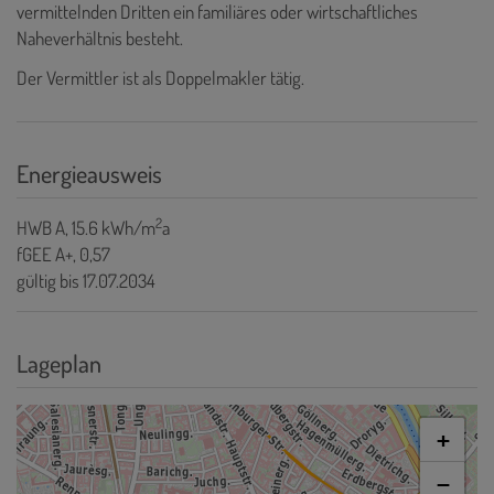
vermittelnden Dritten ein familiäres oder wirtschaftliches
Naheverhältnis besteht.
Der Vermittler ist als Doppelmakler tätig.
Energieausweis
2
HWB
A, 15.6 kWh/m
a
fGEE
A+, 0,57
gültig bis
17.07.2034
Lageplan
+
−