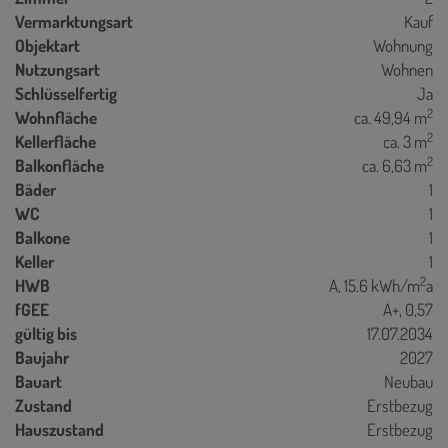
Vermarktungsart
Kauf
Objektart
Wohnung
Nutzungsart
Wohnen
Schlüsselfertig
Ja
2
Wohnfläche
ca. 49,94 m
2
Kellerfläche
ca. 3 m
2
Balkonfläche
ca. 6,63 m
Bäder
1
WC
1
Balkone
1
Keller
1
2
HWB
A, 15.6 kWh/m
a
fGEE
A+, 0,57
gültig bis
17.07.2034
Baujahr
2027
Bauart
Neubau
Zustand
Erstbezug
Hauszustand
Erstbezug