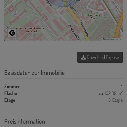
Tiles ©
basemap.at
Download Expose
Basisdaten zur Immobilie
Zimmer
4
2
Fläche
ca. 102,89 m
Etage
3. Etage
Preisinformation