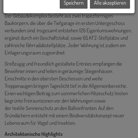
Speichern
Alle akzeptieren
Der Gebäudekomplex besteht aus zwei trapezförmigen
Baukörpern, die über die Tiefgarage im ersten Untergeschoss
verbunden sind. Insgesamt entstehen 126 Eigentumswohnungen,
ergänzt durch ein Geschäftslokal, sowie 65 KFZ-Stellplätze und
zahlreiche Fahrradabstellplätze. Jeder Wohnung ist zudem ein
Einlagerungsraum zugeordnet.
Großzügig und freundlich gestaltete Entrées empfangen die
Bewohner:innen und leiten in geräumige Stiegenhäuser.
Einschnitte in den obersten Geschossen und weite
Treppenaugen bringen Tageslicht tief in die Allgemeinbereiche.
Einen wichtigen Beitrag zum sommerlichen Hitzeschutz leisten
begrünte Freiraumzonen vor den Wohnungen sowie
der textile Sonnenschutz an den Balkonfronten. Auf den
Gründächern entsteht mit einem Biodiversitätskonzept neuer
Lebensraum für Vögel und Insekten.
Architektonische Highlights