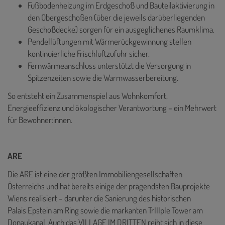
Fußbodenheizung im Erdgeschoß und Bauteilaktivierung in
den Obergeschoßen (über die jeweils darüberliegenden
Geschoßdecke) sorgen für ein ausgeglichenes Raumklima.
Pendellüftungen mit Wärmerückgewinnung stellen
kontinuierliche Frischluftzufuhr sicher.
Fernwärmeanschluss unterstützt die Versorgung in
Spitzenzeiten sowie die Warmwasserbereitung.
So entsteht ein Zusammenspiel aus Wohnkomfort,
Energieeffizienz und ökologischer Verantwortung – ein Mehrwert
für Bewohner:innen.
ARE
Die ARE ist eine der größten Immobiliengesellschaften
Österreichs und hat bereits einige der prägendsten Bauprojekte
Wiens realisiert – darunter die Sanierung des historischen
Palais Epstein am Ring sowie die markanten TrIIIple Tower am
Donaukanal. Auch das VILLAGE IM DRITTEN reiht sich in diese