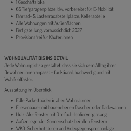
1 Geschäftslokal
65 Tiefgaragenplätze, tlw. vorbereitet für E-Mobilität
Fahrrad- & Lastenradabstellplätze, Kellerabteile
Alle Wohnungen mit Außenflächen
Fertigstellung: voraussichtlich 2027
Provisionsfrei für Käufer:innen
WOHNQUALITÄT BIS INS DETAIL
Jede Wohnung ist so gestaltet, dass sie sich dem Alltag ihrer
Bewohner:innen anpasst – funktional, hochwertig und mit
Wohlfühlfaktor.
Ausstattung im Überblick
Edle Parkettböden in allen Wohnräumen
Fliesenbäder mit bodenebenen Duschen oder Badewannen
Holz-Alu-Fenster mit Dreifach-Isolierverglasung
Außenliegender Sonnenschutz bei allen Fenstern
WK3-Sicherheitstüren und Videogegensprechanlage