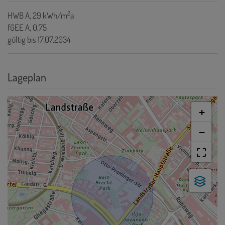
2
HWB
A, 29 kWh/m
a
fGEE
A, 0,75
gültig bis
17.07.2034
Lageplan
+
−