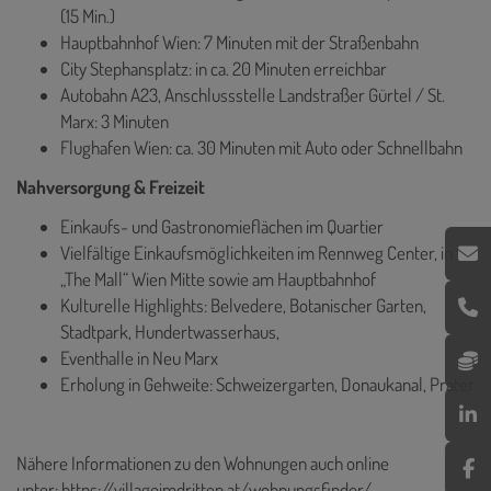
(15 Min.)
Hauptbahnhof Wien: 7 Minuten mit der Straßenbahn
City Stephansplatz: in ca. 20 Minuten erreichbar
Autobahn A23, Anschlussstelle Landstraßer Gürtel / St.
Marx: 3 Minuten
Flughafen Wien: ca. 30 Minuten mit Auto oder Schnellbahn
Nahversorgung & Freizeit
Einkaufs- und Gastronomieflächen im Quartier
Vielfältige Einkaufsmöglichkeiten im Rennweg Center, in
„The Mall“ Wien Mitte sowie am Hauptbahnhof
Kulturelle Highlights: Belvedere, Botanischer Garten,
Stadtpark, Hundertwasserhaus,
Eventhalle in Neu Marx
Erholung in Gehweite: Schweizergarten, Donaukanal, Prater
Nähere Informationen zu den Wohnungen auch online
unter:
https://villageimdritten.at/wohnungsfinder/