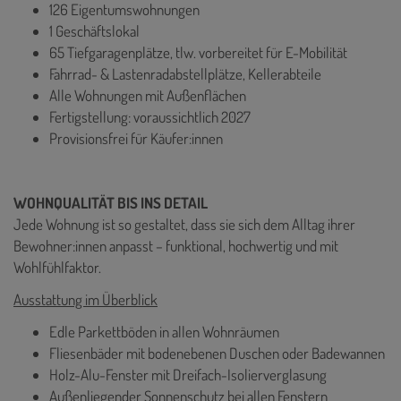
126 Eigentumswohnungen
1 Geschäftslokal
65 Tiefgaragenplätze, tlw. vorbereitet für E-Mobilität
Fahrrad- & Lastenradabstellplätze, Kellerabteile
Alle Wohnungen mit Außenflächen
Fertigstellung: voraussichtlich 2027
Provisionsfrei für Käufer:innen
WOHNQUALITÄT BIS INS DETAIL
Jede Wohnung ist so gestaltet, dass sie sich dem Alltag ihrer
Bewohner:innen anpasst – funktional, hochwertig und mit
Wohlfühlfaktor.
Ausstattung im Überblick
Edle Parkettböden in allen Wohnräumen
Fliesenbäder mit bodenebenen Duschen oder Badewannen
Holz-Alu-Fenster mit Dreifach-Isolierverglasung
Außenliegender Sonnenschutz bei allen Fenstern