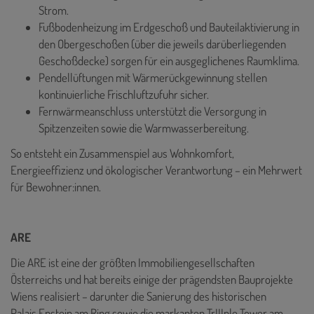
Strom.
Fußbodenheizung im Erdgeschoß und Bauteilaktivierung in
den Obergeschoßen (über die jeweils darüberliegenden
Geschoßdecke) sorgen für ein ausgeglichenes Raumklima.
Pendellüftungen mit Wärmerückgewinnung stellen
kontinuierliche Frischluftzufuhr sicher.
Fernwärmeanschluss unterstützt die Versorgung in
Spitzenzeiten sowie die Warmwasserbereitung.
So entsteht ein Zusammenspiel aus Wohnkomfort,
Energieeffizienz und ökologischer Verantwortung – ein Mehrwert
für Bewohner:innen.
ARE
Die ARE ist eine der größten Immobiliengesellschaften
Österreichs und hat bereits einige der prägendsten Bauprojekte
Wiens realisiert – darunter die Sanierung des historischen
Palais Epstein am Ring sowie die markanten TrIIIple Tower am