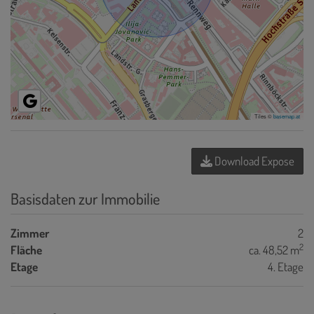
Tiles ©
basemap.at
Download Expose
Basisdaten zur Immobilie
Zimmer
2
2
Fläche
ca. 48,52 m
Etage
4. Etage