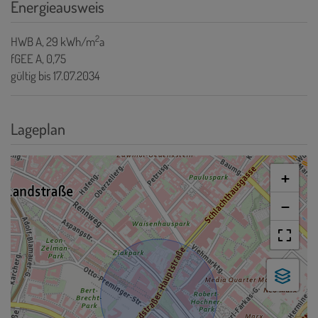
Energieausweis
2
HWB
A, 29 kWh/m
a
fGEE
A, 0,75
gültig bis
17.07.2034
Lageplan
+
−