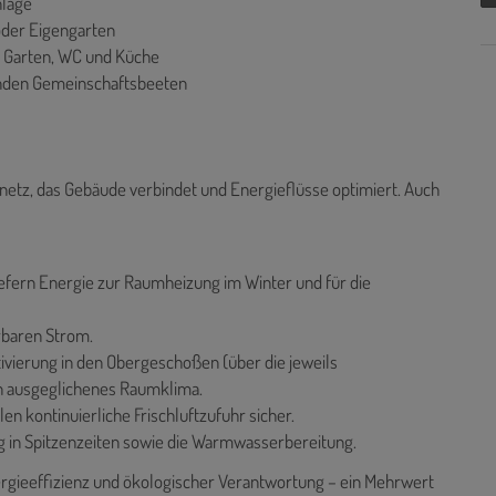
nlage
oder Eigengarten
, Garten, WC und Küche
zenden Gemeinschaftsbeeten
enetz, das Gebäude verbindet und Energieflüsse optimiert. Auch
fern Energie zur Raumheizung im Winter und für die
rbaren Strom.
vierung in den Obergeschoßen (über die jeweils
n ausgeglichenes Raumklima.
 kontinuierliche Frischluftzufuhr sicher.
 in Spitzenzeiten sowie die Warmwasserbereitung.
gieeffizienz und ökologischer Verantwortung – ein Mehrwert