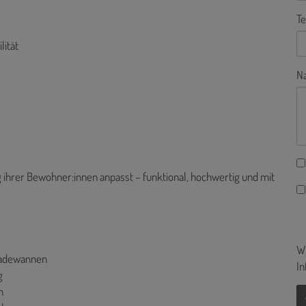
Te
lität
Na
g ihrer Bewohner:innen anpasst – funktional, hochwertig und mit
Wi
Badewannen
In
g
n