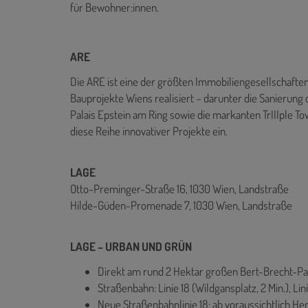
für Bewohner:innen.
ARE
Die ARE ist eine der größten Immobiliengesellschaften
Bauprojekte Wiens realisiert – darunter die Sanierung 
Palais Epstein am Ring sowie die markanten TrIIIple T
diese Reihe innovativer Projekte ein.
LAGE
Otto-Preminger-Straße 16, 1030 Wien, Landstraße
Hilde-Güden-Promenade 7, 1030 Wien, Landstraße
LAGE – URBAN UND GRÜN
Direkt am rund 2 Hektar großen Bert-Brecht-Pa
Straßenbahn: Linie 18 (Wildgansplatz, 2 Min.), Linie
Neue Straßenbahnlinie 18: ab voraussichtlich H