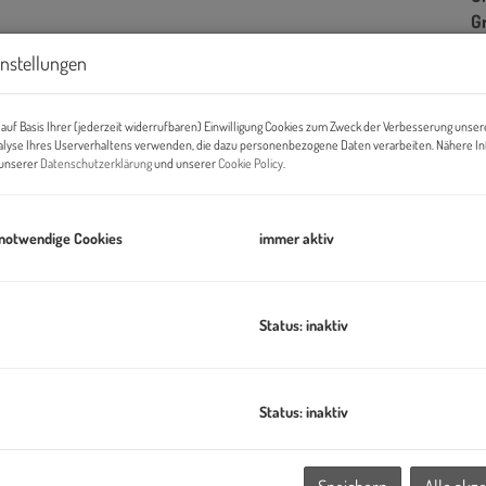
G
instellungen
B
auf Basis Ihrer (jederzeit widerrufbaren) Einwilligung Cookies zum Zweck der Verbesserung unser
alyse Ihres Userverhaltens verwenden, die dazu personenbezogene Daten verarbeiten. Nähere I
n unserer
Datenschutzerklärung
und unserer
Cookie Policy
.
Ob
Z
V
 notwendige Cookies
immer aktiv
O
N
W
Status: inaktiv
Ke
L
ILLAGE IM DRITTEN ein neues Stück Stadt – eines der größten
B
B
Status: inaktiv
it der Stadt Wien und dem wohnfonds_wien ein lebendiges,
W
,
B
seinrichtungen und Nahversorgung.