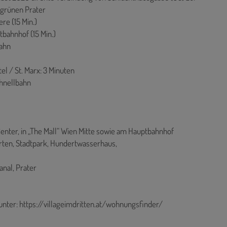
 grünen Prater
ere (15 Min.)
tbahnhof (15 Min.)
bahn
l / St. Marx: 3 Minuten
chnellbahn
enter, in „The Mall“ Wien Mitte sowie am Hauptbahnhof
arten, Stadtpark, Hundertwasserhaus,
nal, Prater
unter:
https://villageimdritten.at/wohnungsfinder/