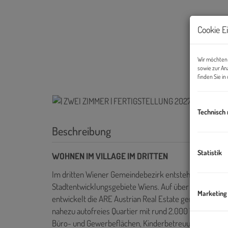
Cookie E
Wir möchten 
sowie zur An
finden Sie i
Technisch
Beschreibung
Statistik
WOHNEN IM VILLAGE IM DRITTEN
Im dritten Wiener Gemeindebezirk entsteht mit dem V
Stadtentwicklungsgebiete Wiens. Auf über elf Hektar
Marketing
entwickelt die ARE Austrian Real Estate gemeinsam m
nahezu autofreies Quartier mit rund 2.000 Wohnungen
Büro- und Gewerbeflächen, Kinderbetreuung, Bildung