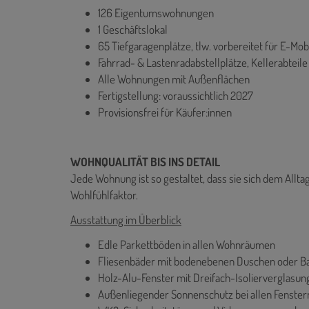
126 Eigentumswohnungen
1 Geschäftslokal
65 Tiefgaragenplätze, tlw. vorbereitet für E-Mobi
Fahrrad- & Lastenradabstellplätze, Kellerabteile
Alle Wohnungen mit Außenflächen
Fertigstellung: voraussichtlich 2027
Provisionsfrei für Käufer:innen
WOHNQUALITÄT BIS INS DETAIL
Jede Wohnung ist so gestaltet, dass sie sich dem Allta
Wohlfühlfaktor.
Ausstattung im Überblick
Edle Parkettböden in allen Wohnräumen
Fliesenbäder mit bodenebenen Duschen oder 
Holz-Alu-Fenster mit Dreifach-Isolierverglasun
Außenliegender Sonnenschutz bei allen Fenster