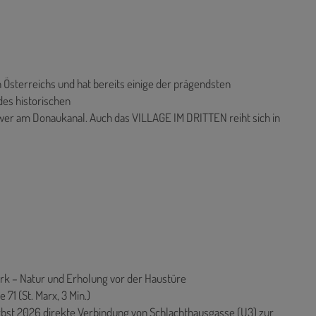
 Österreichs und hat bereits einige der prägendsten
des historischen
ower am Donaukanal. Auch das VILLAGE IM DRITTEN reiht sich in
rk – Natur und Erholung vor der Haustüre
 71 (St. Marx, 3 Min.)
erbst 2026 direkte Verbindung von Schlachthausgasse (U3) zur