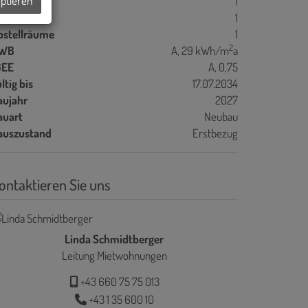
eptieren
oggien
1
ller
1
bstellräume
1
2
WB
A, 29 kWh/m
a
GEE
A, 0,75
ltig bis
17.07.2034
aujahr
2027
auart
Neubau
auszustand
Erstbezug
ontaktieren Sie uns
Linda Schmidtberger
Leitung Mietwohnungen
+43 660 75 75 013
+43 1 35 600 10