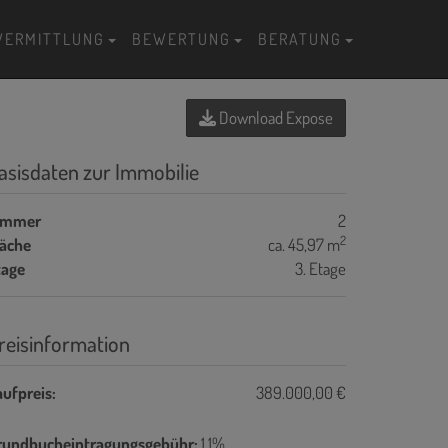
VERMITTLUNG
BEWERTUNG
BERATUNG
Download Expose
asisdaten zur Immobilie
immer
2
2
läche
ca. 45,97 m
tage
3. Etage
reisinformation
ufpreis:
389.000,00 €
rundbucheintragungsgebühr:
1,1%