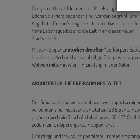
Das grüne Herz bildet der über 2 Hektar große Bert-Br
Dächer, die nicht begehbar sind, werden begrünt. Shar
Angebote, Einkaufsmöglichkeiten und Gastronomie lieg
hohe Lebensqualität sind die Leitlinien dieses neuen
Stadtviertels.
Mit dem Slogan
„natürlich draußen“
verkörpert Baufe
intelligente Architektur, nachhaltige Energieversorgun
Wohnen mitten in Wien, im Einklang mit der Natur.
ARCHITEKTUR, DIE FREIRAUM GESTALTET
Der Gebäudekomplex besteht aus zwei trapezförmigen 
verbunden sind. Insgesamt entstehen 126 Eigentums
ergänzt durch ein Geschäftslokal, sowie 65 KFZ-Stellp
zudem ein Einlagerungsraum zugeordnet.
Großzügig und freundlich gestaltete Entrées empfange