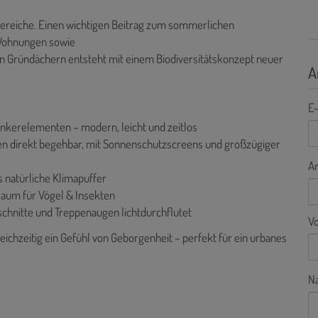
nbereiche. Einen wichtigen Beitrag zum sommerlichen
 Wohnungen sowie
en Gründächern entsteht mit einem Biodiversitätskonzept neuer
A
E-
inkerelementen – modern, leicht und zeitlos
n direkt begehbar, mit Sonnenschutzscreens und großzügiger
A
 natürliche Klimapuffer
raum für Vögel & Insekten
chnitte und Treppenaugen lichtdurchflutet
V
leichzeitig ein Gefühl von Geborgenheit – perfekt für ein urbanes
N