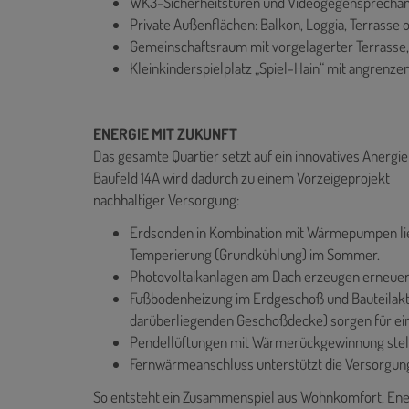
WK3-Sicherheitstüren und Videogegensprecha
Private Außenflächen: Balkon, Loggia, Terrasse 
Gemeinschaftsraum mit vorgelagerter Terrasse
Kleinkinderspielplatz „Spiel-Hain“ mit angren
ENERGIE MIT ZUKUNFT
Das gesamte Quartier setzt auf ein innovatives Anergi
Baufeld 14A wird dadurch zu einem Vorzeigeprojekt
nachhaltiger Versorgung:
Erdsonden in Kombination mit Wärmepumpen lie
Temperierung (Grundkühlung) im Sommer.
Photovoltaikanlagen am Dach erzeugen erneue
Fußbodenheizung im Erdgeschoß und Bauteilakti
darüberliegenden Geschoßdecke) sorgen für ei
Pendellüftungen mit Wärmerückgewinnung stellen
Fernwärmeanschluss unterstützt die Versorgung
So entsteht ein Zusammenspiel aus Wohnkomfort, Ener