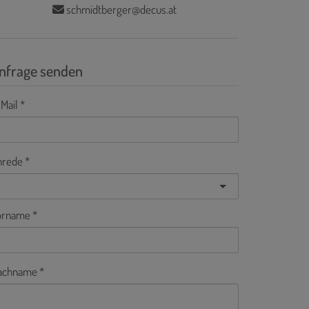
schmidtberger@decus.at
nfrage senden
Mail
nrede
orname
achname