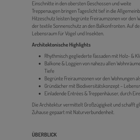
Einschnitte in den obersten Geschossen und weite
Treppenaugen bringen Tageslicht tief in die Allgemei
Hitzeschutz leisten begrünte Freiraumzonen vor den
der textile Sonnenschutz an den Balkonfronten. Auf d
Lebensraum für Vögel und Insekten.
Architektonische Highlights
Rhythmisch gegliederte Fassaden mit Holz- & Kl
Balkone & Loggien von nahezu allen Wohnräume
Tiefe
Begrünte Freiraumzonen vor den Wohnungen als
Gründächer mit Biodiversitätskonzept – Lebens
Einladende Entrées & Treppenhäuser, durch Eins
Die Architektur vermittelt Großzügigkeit und schafft g
Zuhause gepaart mit Naturverbundenheit.
ÜBERBLICK