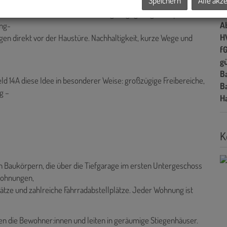
Speichern
Alle akz
L
Ke
echt-Park – eine Oase für Erholung, Begegnung und Spiel. Alle
A
ing-
H
en direkt vor der Haustüre. Nachhaltigkeit, kurze Wege und
f
gü
B
ld 14A diese Idee in besonderer Weise: großzügige Freibereiche,
B
g –
H
K
Baukörpern, die über die Tiefgarage im ersten Untergeschoss
wohnungen,
lätze und zahlreiche Fahrradabstellplätze. Jeder Wohnung ist
n die Bewohner:innen und leiten in geräumige Stiegenhäuser.