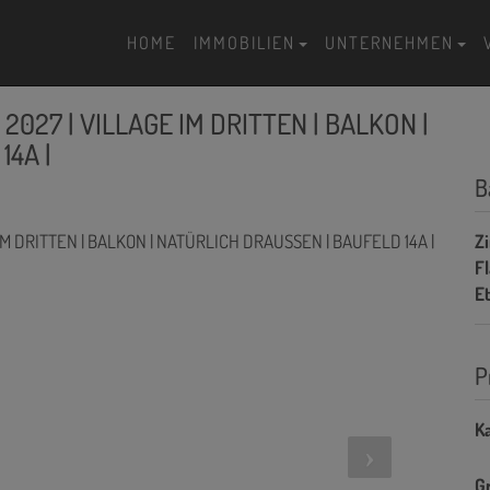
HOME
IMMOBILIEN
UNTERNEHMEN
2027 | VILLAGE IM DRITTEN | BALKON |
14A |
B
Z
F
E
P
Ka
G