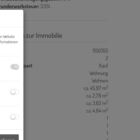
runderwerbsteuer:
3,5%
asisdaten zur Immobilie
er Website
nformationen
jektnr.
1150355
immer
2
ermarktungsart
Kauf
bjektart
Wohnung
utzungsart
Wohnen
2
ohnfläche
ca. 45,97 m
2
llerfläche
ca. 2,78 m
2
oggiafläche
ca. 3,62 m
2
alkonfläche
ca. 4,84 m
äder
1
C
1
alkone
1