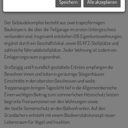
Speichern
Alle akzeptieren
ARCHITEKTUR, DIE FREIRAUM GESTALTET
Der Gebäudekomplex besteht aus zwei trapezförmigen
Baukörpern, die über die Tiefgarage im ersten Untergeschoss
verbunden sind. Insgesamt entstehen 126 Eigentumswohnungen,
ergänzt durch ein Geschäftslokal, sowie 65 KFZ-Stellplätze und
zahlreiche Fahrradabstellplätze. Jeder Wohnung ist zudem ein
Einlagerungsraum zugeordnet.
Großzügig und freundlich gestaltete Entrées empfangen die
Bewohner:innen und leiten in geräumige Stiegenhäuser.
Einschnitte in den obersten Geschossen und weite
Treppenaugen bringen Tageslicht tief in die Allgemeinbereiche.
Einen wichtigen Beitrag zum sommerlichen Hitzeschutz leisten
begrünte Freiraumzonen vor den Wohnungen sowie
der textile Sonnenschutz an den Balkonfronten. Auf den
Gründächern entsteht mit einem Biodiversitätskonzept neuer
Lebensraum für Vögel und Insekten.