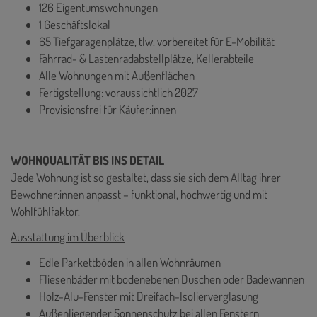
126 Eigentumswohnungen
1 Geschäftslokal
65 Tiefgaragenplätze, tlw. vorbereitet für E-Mobilität
Fahrrad- & Lastenradabstellplätze, Kellerabteile
Alle Wohnungen mit Außenflächen
Fertigstellung: voraussichtlich 2027
Provisionsfrei für Käufer:innen
WOHNQUALITÄT BIS INS DETAIL
Jede Wohnung ist so gestaltet, dass sie sich dem Alltag ihrer
Bewohner:innen anpasst – funktional, hochwertig und mit
Wohlfühlfaktor.
Ausstattung im Überblick
Edle Parkettböden in allen Wohnräumen
Fliesenbäder mit bodenebenen Duschen oder Badewannen
Holz-Alu-Fenster mit Dreifach-Isolierverglasung
Außenliegender Sonnenschutz bei allen Fenstern