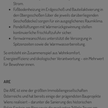
Strom.
Fußbodenheizung im Erdgeschoß und Bauteilaktivierung in
den Obergeschoßen (über die jeweils darüberliegenden
Geschoßdecke) sorgen für ein ausgeglichenes Raumklima.
Pendellüftungen mit Wärmerückgewinnung stellen
kontinuierliche Frischluftzufuhr sicher.
Fernwärmeanschluss unterstützt die Versorgung in
Spitzenzeiten sowie die Warmwasserbereitung.
So entsteht ein Zusammenspiel aus Wohnkomfort,
Energieeffizienz und ökologischer Verantwortung – ein Mehrwert
für Bewohner:innen.
ARE
Die ARE ist eine der größten Immobiliengesellschaften
Österreichs und hat bereits einige der prägendsten Bauprojekte
Wiens realisiert – darunter die Sanierung des historischen
Palais Epstein am Ring sowie die markanten TrIIIple Tower am