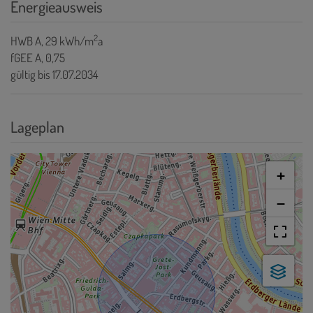
Energieausweis
2
HWB
A, 29 kWh/m
a
fGEE
A, 0,75
gültig bis
17.07.2034
Lageplan
+
−