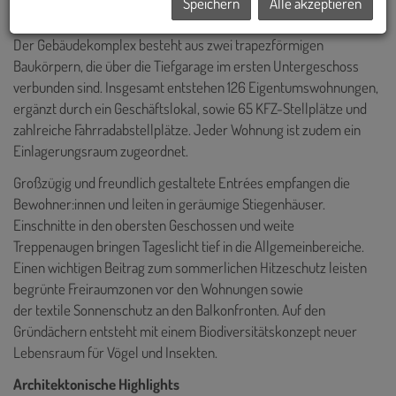
Speichern
Alle akzeptieren
Der Gebäudekomplex besteht aus zwei trapezförmigen
Baukörpern, die über die Tiefgarage im ersten Untergeschoss
verbunden sind. Insgesamt entstehen 126 Eigentumswohnungen,
ergänzt durch ein Geschäftslokal, sowie 65 KFZ-Stellplätze und
zahlreiche Fahrradabstellplätze. Jeder Wohnung ist zudem ein
Einlagerungsraum zugeordnet.
Großzügig und freundlich gestaltete Entrées empfangen die
Bewohner:innen und leiten in geräumige Stiegenhäuser.
Einschnitte in den obersten Geschossen und weite
Treppenaugen bringen Tageslicht tief in die Allgemeinbereiche.
Einen wichtigen Beitrag zum sommerlichen Hitzeschutz leisten
begrünte Freiraumzonen vor den Wohnungen sowie
der textile Sonnenschutz an den Balkonfronten. Auf den
Gründächern entsteht mit einem Biodiversitätskonzept neuer
Lebensraum für Vögel und Insekten.
Architektonische Highlights