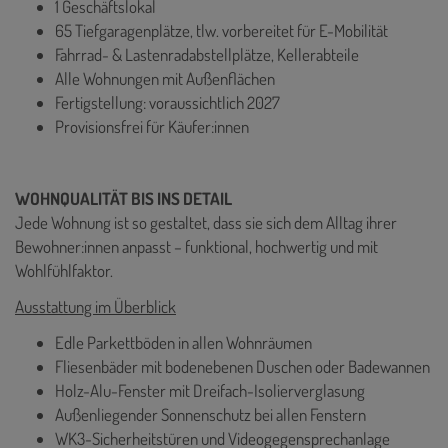
1 Geschäftslokal
65 Tiefgaragenplätze, tlw. vorbereitet für E-Mobilität
Fahrrad- & Lastenradabstellplätze, Kellerabteile
Alle Wohnungen mit Außenflächen
Fertigstellung: voraussichtlich 2027
Provisionsfrei für Käufer:innen
WOHNQUALITÄT BIS INS DETAIL
Jede Wohnung ist so gestaltet, dass sie sich dem Alltag ihrer
Bewohner:innen anpasst – funktional, hochwertig und mit
Wohlfühlfaktor.
Ausstattung im Überblick
Edle Parkettböden in allen Wohnräumen
Fliesenbäder mit bodenebenen Duschen oder Badewannen
Holz-Alu-Fenster mit Dreifach-Isolierverglasung
Außenliegender Sonnenschutz bei allen Fenstern
WK3-Sicherheitstüren und Videogegensprechanlage