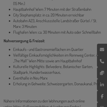
(15 Min.)
Hauptbahnhof Wien: 7 Minuten mit der Straßenbahn
City Stephansplatz: in ca. 20 Minuten erreichbar
Autobahn A23, Anschlussstelle Landstraßer Gürtel / St.
Marx: 3 Minuten
Flughafen Wien: ca. 30 Minuten mit Auto oder Schnellbahn
Nahversorgung & Freizeit
Einkaufs- und Gastronomieflächen im Quartier
Vielfältige Einkaufsmöglichkeiten im Rennweg Center, in
„The Mall“ Wien Mitte sowie am Hauptbahnhof
Kulturelle Highlights: Belvedere, Botanischer Garten,
Stadtpark, Hundertwasserhaus,
Eventhalle in Neu Marx
Erholung in Gehweite: Schweizergarten, Donaukanal, Prater
Nähere Informationen zu den Wohnungen auch online
unter:
https://villageimdritten.at/wohnungsfinder/