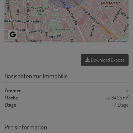
Tiles ©
basemap.at
Download Expose
Basisdaten zur Immobilie
Zimmer
4
2
Fläche
ca. 84,25 m
Etage
7. Etage
Preisinformation