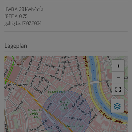
2
HWB
A, 29 kWh/m
a
fGEE
A, 0,75
gültig bis
17.07.2034
Lageplan
+
−