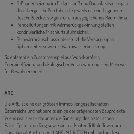
Fußbodenheizung im Erdgeschoß und Bauteilaktivierung in
den Obergeschoßen (über die jeweils darüberliegenden
Geschoßdecke) sorgen für ein ausgeglichenes Raumklima.
Pendellüftungen mit Wärmerückgewinnung stellen
kontinuierliche Frischluftzufuhr sicher.
Fernwärmeanschluss unterstützt die Versorgung in
Spitzenzeiten sowie die Warmwasserbereitung.
So entsteht ein Zusammenspiel aus Wohnkomfort,
Energieeffizienz und ökologischer Verantwortung – ein Mehrwert
für Bewohner:innen.
ARE
Die ARE ist eine der größten Immobiliengesellschaften
Österreichs und hat bereits einige der prägendsten Bauprojekte
Wiens realisiert – darunter die Sanierung des historischen
Palais Epstein am Ring sowie die markanten TrIIIple Tower am
Donaukanal. Auch das VILLAGE IM DRITTEN reiht sich in diese