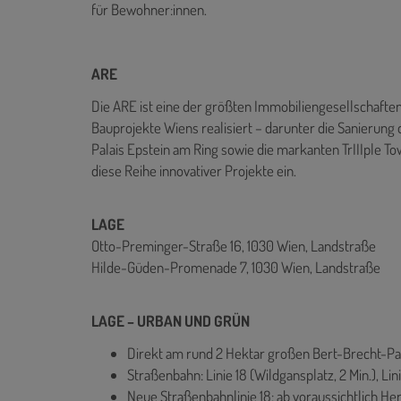
für Bewohner:innen.
ARE
Die ARE ist eine der größten Immobiliengesellschaften
Bauprojekte Wiens realisiert – darunter die Sanierung 
Palais Epstein am Ring sowie die markanten TrIIIple T
diese Reihe innovativer Projekte ein.
LAGE
Otto-Preminger-Straße 16, 1030 Wien, Landstraße
Hilde-Güden-Promenade 7, 1030 Wien, Landstraße
LAGE – URBAN UND GRÜN
Direkt am rund 2 Hektar großen Bert-Brecht-Pa
Straßenbahn: Linie 18 (Wildgansplatz, 2 Min.), Linie
Neue Straßenbahnlinie 18: ab voraussichtlich H