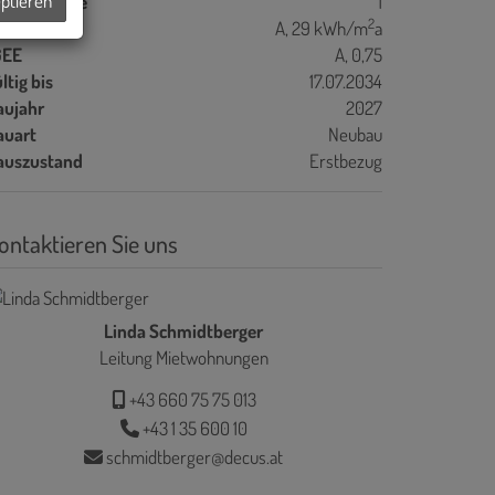
eptieren
bstellräume
1
2
WB
A, 29 kWh/m
a
GEE
A, 0,75
ltig bis
17.07.2034
aujahr
2027
auart
Neubau
auszustand
Erstbezug
ontaktieren Sie uns
Linda Schmidtberger
Leitung Mietwohnungen
+43 660 75 75 013
+43 1 35 600 10
schmidtberger@decus.at