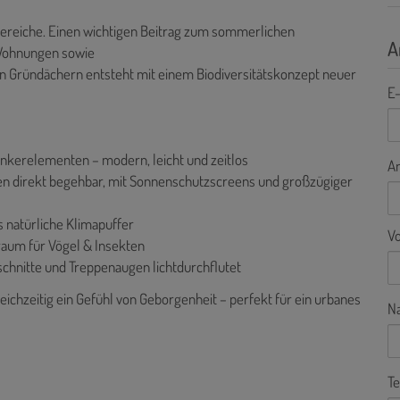
nbereiche. Einen wichtigen Beitrag zum sommerlichen
A
 Wohnungen sowie
en Gründächern entsteht mit einem Biodiversitätskonzept neuer
E-
inkerelementen – modern, leicht und zeitlos
A
n direkt begehbar, mit Sonnenschutzscreens und großzügiger
 natürliche Klimapuffer
V
raum für Vögel & Insekten
chnitte und Treppenaugen lichtdurchflutet
leichzeitig ein Gefühl von Geborgenheit – perfekt für ein urbanes
N
Te