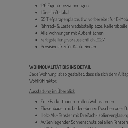
126 Eigentumswohnungen
1 Geschäftslokal
65 Tiefgaragenplätze, tlw. vorbereitet für E-Mobi
Fahrrad- & Lastenradabstellplätze, Kellerabteile
Alle Wohnungen mit Außenflächen
Fertigstellung: voraussichtlich 2027
Provisionsfrei für Käufer:innen
WOHNQUALITÄT BIS INS DETAIL
Jede Wohnung ist so gestaltet, dass sie sich dem Allta
Wohlfühlfaktor.
Ausstattung im Überblick
Edle Parkettböden in allen Wohnräumen
Fliesenbäder mit bodenebenen Duschen oder 
Holz-Alu-Fenster mit Dreifach-Isolierverglasun
Außenliegender Sonnenschutz bei allen Fenster