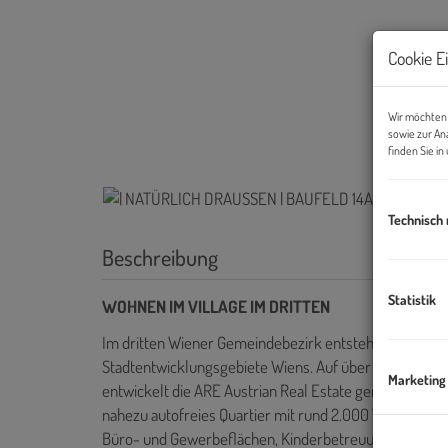
Cookie E
Wir möchten 
sowie zur An
finden Sie i
Technisch
Beschreibung
Statistik
WOHNEN IM VILLAGE IM DRITTEN
Im dritten Wiener Gemeindebezirk entsteht mit dem V
Stadtentwicklungsgebiete Wiens. Auf über elf Hektar
Marketing
entwickelt die ARE Austrian Real Estate gemeinsam m
nahezu autofreies Quartier mit rund 2.000 Wohnungen
Büro- und Gewerbeflächen, Kinderbetreuung, Bildung