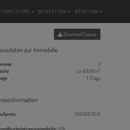
VERMITTLUNG
BEWERTUNG
BERATUNG
Download Expose
asisdaten zur Immobilie
immer
3
2
läche
ca. 69,89 m
tage
1. Etage
reisinformation
ufpreis:
549.000,00 €
rundbucheintragungsgebühr:
1,1%