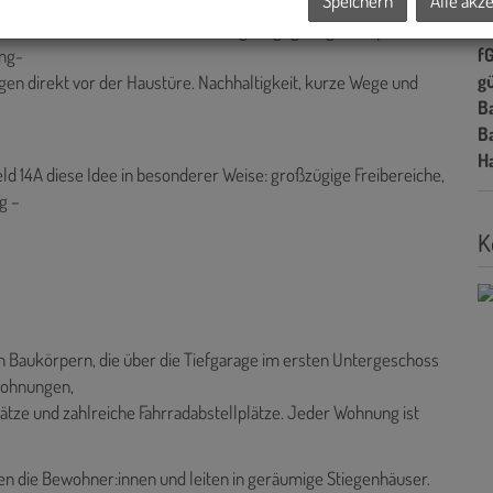
Speichern
Alle akz
A
H
echt-Park – eine Oase für Erholung, Begegnung und Spiel. Alle
f
ing-
gü
en direkt vor der Haustüre. Nachhaltigkeit, kurze Wege und
B
B
H
ld 14A diese Idee in besonderer Weise: großzügige Freibereiche,
g –
K
Baukörpern, die über die Tiefgarage im ersten Untergeschoss
wohnungen,
lätze und zahlreiche Fahrradabstellplätze. Jeder Wohnung ist
n die Bewohner:innen und leiten in geräumige Stiegenhäuser.