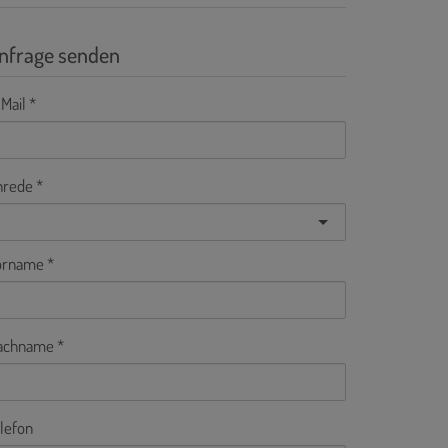
nfrage senden
Mail
nrede
orname
achname
lefon