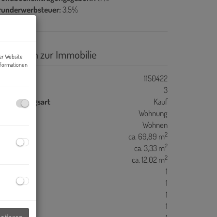
runderwerbsteuer:
3,5%
asisdaten zur Immobilie
er Website
nformationen
jektnr.
1150422
immer
3
ermarktungsart
Kauf
bjektart
Wohnung
utzungsart
Wohnen
2
ohnfläche
ca. 69,89 m
2
llerfläche
ca. 3,33 m
2
alkonfläche
ca. 12,02 m
äder
1
C
1
alkone
1
ller
1