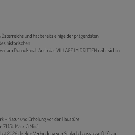
 Österreichs und hat bereits einige der prägendsten
des historischen
ower am Donaukanal. Auch das VILLAGE IM DRITTEN reiht sich in
rk – Natur und Erholung vor der Haustüre
 71 (St. Marx, 3 Min.)
erbst 2026 direkte Verbindung von Schlachthausgasse (U3) zur