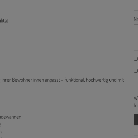
Na
lität
g ihrer Bewohner:innen anpasst – funktional, hochwertig und mit
Wi
In
Badewannen
g
n