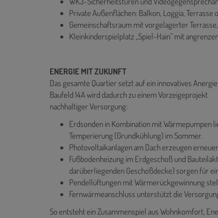
WK3-Sicherheitstüren und Videogegensprecha
Private Außenflächen: Balkon, Loggia, Terrasse 
Gemeinschaftsraum mit vorgelagerter Terrasse
Kleinkinderspielplatz „Spiel-Hain“ mit angren
ENERGIE MIT ZUKUNFT
Das gesamte Quartier setzt auf ein innovatives Anergi
Baufeld 14A wird dadurch zu einem Vorzeigeprojekt
nachhaltiger Versorgung:
Erdsonden in Kombination mit Wärmepumpen lie
Temperierung (Grundkühlung) im Sommer.
Photovoltaikanlagen am Dach erzeugen erneue
Fußbodenheizung im Erdgeschoß und Bauteilakti
darüberliegenden Geschoßdecke) sorgen für ei
Pendellüftungen mit Wärmerückgewinnung stellen
Fernwärmeanschluss unterstützt die Versorgung
So entsteht ein Zusammenspiel aus Wohnkomfort, Ener