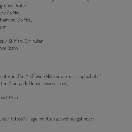
 grünen Prater
ere (15 Min.)
tbahnhof (15 Min.)
bahn
l / St. Marx: 3 Minuten
chnellbahn
enter, in „The Mall“ Wien Mitte sowie am Hauptbahnhof
arten, Stadtpark, Hundertwasserhaus,
nal, Prater
unter:
https://villageimdritten.at/wohnungsfinder/