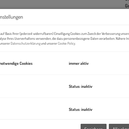
G
instellungen
B
auf Basis Ihrer (jederzeit widerrufbaren) Einwilligung Cookies zum Zweck der Verbesserung unser
alyse Ihres Userverhaltens verwenden, die dazu personenbezogene Daten verarbeiten. Nähere I
n unserer
Datenschutzerklärung
und unserer
Cookie Policy
.
Ob
Z
V
 notwendige Cookies
immer aktiv
O
N
W
Status: inaktiv
Ke
B
ILLAGE IM DRITTEN ein neues Stück Stadt – eines der größten
B
W
Status: inaktiv
it der Stadt Wien und dem wohnfonds_wien ein lebendiges,
B
,
Ke
seinrichtungen und Nahversorgung.