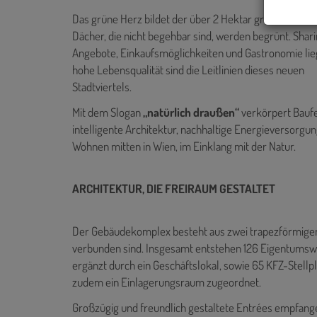
Das grüne Herz bildet der über 2 Hektar große Bert-Br
Dächer, die nicht begehbar sind, werden begrünt. Shar
Angebote, Einkaufsmöglichkeiten und Gastronomie lieg
hohe Lebensqualität sind die Leitlinien dieses neuen
Stadtviertels.
Mit dem Slogan
„natürlich draußen“
verkörpert Baufe
intelligente Architektur, nachhaltige Energieversorgun
Wohnen mitten in Wien, im Einklang mit der Natur.
ARCHITEKTUR, DIE FREIRAUM GESTALTET
Der Gebäudekomplex besteht aus zwei trapezförmigen 
verbunden sind. Insgesamt entstehen 126 Eigentums
ergänzt durch ein Geschäftslokal, sowie 65 KFZ-Stellp
zudem ein Einlagerungsraum zugeordnet.
Großzügig und freundlich gestaltete Entrées empfange