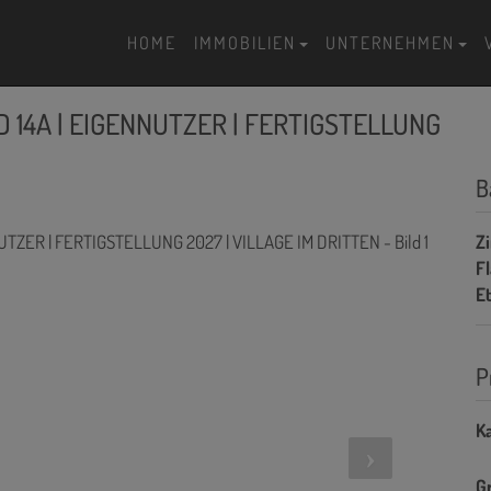
HOME
IMMOBILIEN
UNTERNEHMEN
 14A | EIGENNUTZER | FERTIGSTELLUNG
B
Z
F
E
P
Ka
G