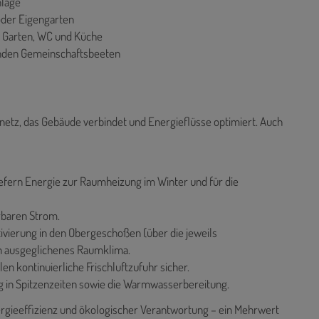
nlage
oder Eigengarten
, Garten, WC und Küche
zenden Gemeinschaftsbeeten
enetz, das Gebäude verbindet und Energieflüsse optimiert. Auch
fern Energie zur Raumheizung im Winter und für die
rbaren Strom.
vierung in den Obergeschoßen (über die jeweils
n ausgeglichenes Raumklima.
 kontinuierliche Frischluftzufuhr sicher.
 in Spitzenzeiten sowie die Warmwasserbereitung.
gieeffizienz und ökologischer Verantwortung – ein Mehrwert