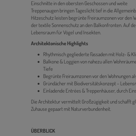
Einschnitte in den obersten Geschossen und weite
Treppenaugen bringen Tageslicht tief in die Allgemei
Hitzeschutz leisten begrünte Freiraumzonen vor den
der textile Sonnenschutz an den Balkonfronten. Auf d
Lebensraum für Vögel und Insekten.
Architektonische Highlights
Rhythmisch gegliederte Fassaden mit Holz- & Kl
Balkone & Loggien von nahezu allen Wohnräume
Tiefe
Begrünte Freiraumzonen vor den Wohnungen als
Gründächer mit Biodiversitätskonzept – Lebens
Einladende Entrées & Treppenhäuser, durch Eins
Die Architektur vermittelt Großzügigkeit und schafft g
Zuhause gepaart mit Naturverbundenheit.
ÜBERBLICK