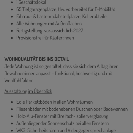
1 Geschäftslokal
65 Tiefgaragenplätze, tlw. vorbereitet für E-Mobilität
Fahrrad- & Lastenradabstellplätze, Kellerabteile
Alle Wohnungen mit Außenflächen
Fertigstellung: voraussichtlich 2027
Provisionsfrei für Käufer:innen
WOHNQUALITÄT BIS INS DETAIL
Jede Wohnung ist so gestaltet, dass sie sich dem Alltag ihrer
Bewohner:innen anpasst – funktional, hochwertig und mit
Wohlfühlfaktor.
Ausstattung im Überblick
Edle Parkettböden in allen Wohnräumen
Fliesenbäder mit bodenebenen Duschen oder Badewannen
Holz-Alu-Fenster mit Dreifach-Isolierverglasung
Außenliegender Sonnenschutz bei allen Fenstern
WK3-Sicherheitstüren und Videogegensprechanlage