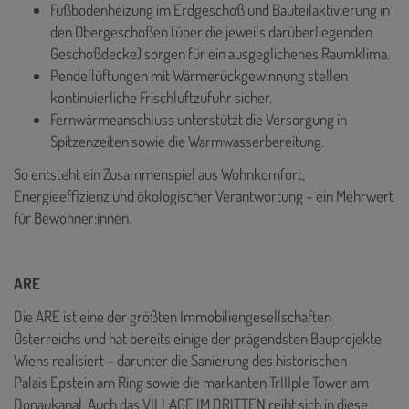
Fußbodenheizung im Erdgeschoß und Bauteilaktivierung in
den Obergeschoßen (über die jeweils darüberliegenden
Geschoßdecke) sorgen für ein ausgeglichenes Raumklima.
Pendellüftungen mit Wärmerückgewinnung stellen
kontinuierliche Frischluftzufuhr sicher.
Fernwärmeanschluss unterstützt die Versorgung in
Spitzenzeiten sowie die Warmwasserbereitung.
So entsteht ein Zusammenspiel aus Wohnkomfort,
Energieeffizienz und ökologischer Verantwortung – ein Mehrwert
für Bewohner:innen.
ARE
Die ARE ist eine der größten Immobiliengesellschaften
Österreichs und hat bereits einige der prägendsten Bauprojekte
Wiens realisiert – darunter die Sanierung des historischen
Palais Epstein am Ring sowie die markanten TrIIIple Tower am
Donaukanal. Auch das VILLAGE IM DRITTEN reiht sich in diese