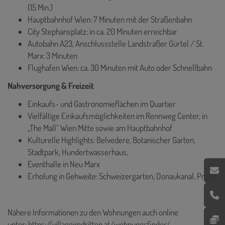
(15 Min.)
Hauptbahnhof Wien: 7 Minuten mit der Straßenbahn
City Stephansplatz: in ca. 20 Minuten erreichbar
Autobahn A23, Anschlussstelle Landstraßer Gürtel / St.
Marx: 3 Minuten
Flughafen Wien: ca. 30 Minuten mit Auto oder Schnellbahn
Nahversorgung & Freizeit
Einkaufs- und Gastronomieflächen im Quartier
Vielfältige Einkaufsmöglichkeiten im Rennweg Center, in
„The Mall“ Wien Mitte sowie am Hauptbahnhof
Kulturelle Highlights: Belvedere, Botanischer Garten,
Stadtpark, Hundertwasserhaus,
Eventhalle in Neu Marx
Erholung in Gehweite: Schweizergarten, Donaukanal, Prater
Nähere Informationen zu den Wohnungen auch online
unter:
https://villageimdritten.at/wohnungsfinder/