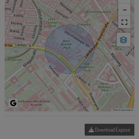
−
Tiles ©
basemap.at
Download Expose