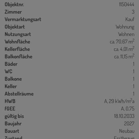
Objektnr.
1150444
Zimmer
3
Vermarktungsart
Kauf
Objektart
Wohnung
Nutzungsart
Wohnen
2
Wohnfläche
ca. 70,67 m
2
Kellerfläche
ca. 4,01 m
2
Balkonfläche
ca. 11,15 m
Bäder
1
WC
1
Balkone
1
Keller
1
Abstellräume
1
2
HWB
A, 29 kWh/m
a
fGEE
A, 0,75
gültig bis
18.10.2033
Baujahr
2027
Bauart
Neubau
Zustand
Erstbezug