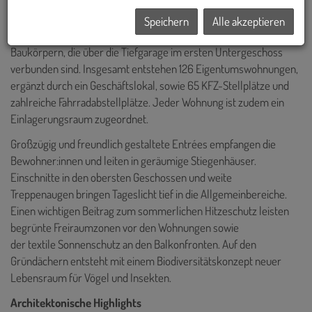
Speichern
Alle akzeptieren
Der Gebäudekomplex besteht aus zwei trapezförmigen
Baukörpern, die über die Tiefgarage im ersten Untergeschoss
verbunden sind. Insgesamt entstehen 126 Eigentumswohnungen,
ergänzt durch ein Geschäftslokal, sowie 65 KFZ-Stellplätze und
zahlreiche Fahrradabstellplätze. Jeder Wohnung ist zudem ein
Einlagerungsraum zugeordnet.
Großzügig und freundlich gestaltete Entrées empfangen die
Bewohner:innen und leiten in geräumige Stiegenhäuser.
Einschnitte in den obersten Geschossen und weite
Treppenaugen bringen Tageslicht tief in die Allgemeinbereiche.
Einen wichtigen Beitrag zum sommerlichen Hitzeschutz leisten
begrünte Freiraumzonen vor den Wohnungen sowie
der textile Sonnenschutz an den Balkonfronten. Auf den
Gründächern entsteht mit einem Biodiversitätskonzept neuer
Lebensraum für Vögel und Insekten.
Architektonische Highlights