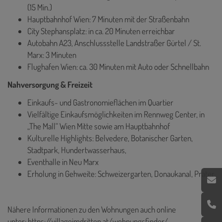
(15 Min.)
Hauptbahnhof Wien: 7 Minuten mit der Straßenbahn
City Stephansplatz: in ca. 20 Minuten erreichbar
Autobahn A23, Anschlussstelle Landstraßer Gürtel / St.
Marx: 3 Minuten
Flughafen Wien: ca. 30 Minuten mit Auto oder Schnellbahn
Nahversorgung & Freizeit
Einkaufs- und Gastronomieflächen im Quartier
Vielfältige Einkaufsmöglichkeiten im Rennweg Center, in
„The Mall“ Wien Mitte sowie am Hauptbahnhof
Kulturelle Highlights: Belvedere, Botanischer Garten,
Stadtpark, Hundertwasserhaus,
Eventhalle in Neu Marx
Erholung in Gehweite: Schweizergarten, Donaukanal, Prater
Nähere Informationen zu den Wohnungen auch online
unter:
https://villageimdritten.at/wohnungsfinder/