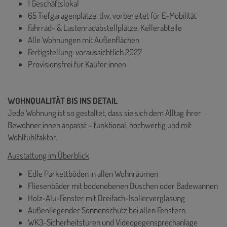
1 Geschäftslokal
65 Tiefgaragenplätze, tlw. vorbereitet für E-Mobilität
Fahrrad- & Lastenradabstellplätze, Kellerabteile
Alle Wohnungen mit Außenflächen
Fertigstellung: voraussichtlich 2027
Provisionsfrei für Käufer:innen
WOHNQUALITÄT BIS INS DETAIL
Jede Wohnung ist so gestaltet, dass sie sich dem Alltag ihrer
Bewohner:innen anpasst – funktional, hochwertig und mit
Wohlfühlfaktor.
Ausstattung im Überblick
Edle Parkettböden in allen Wohnräumen
Fliesenbäder mit bodenebenen Duschen oder Badewannen
Holz-Alu-Fenster mit Dreifach-Isolierverglasung
Außenliegender Sonnenschutz bei allen Fenstern
WK3-Sicherheitstüren und Videogegensprechanlage