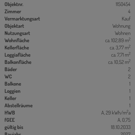
Objektnr.
1150454
Zimmer
4
Vermarktungsart
Kauf
Objektart
Wohnung
Nutzungsart
Wohnen
2
Wohnfläche
ca. 102,89 m
2
Kellerfläche
ca. 3,77 m
2
Loggiafläche
ca. 7,71 m
2
Balkonfläche
ca. 10,52 m
Bäder
2
WC
2
Balkone
1
Loggien
1
Keller
1
Abstellräume
1
2
HWB
A, 29 kWh/m
a
fGEE
A, 0,75
gültig bis
18.10.2033
Baujahr
2027