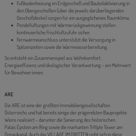
Fußbodenheizung im Erdgeschoß und Bauteilaktivierung in
den Obergeschoßen (über die jeweils darüberliegenden
Geschoßdecke) sorgen für ein ausgeglichenes Raumklima.
Pendellüftungen mit Wärmerückgewinnung stellen
kontinuierliche Frischluftzufuhr sicher.
Fernwärmeanschluss unterstützt die Versorgung in
Spitzenzeiten sowie die Warmwasserbereitung.
So entsteht ein Zusammenspiel aus Wohnkomfort,
Energieeffizienz und ökologischer Verantwortung – ein Mehrwert
für Bewohner:innen.
ARE
Die ARE ist eine der größten Immobiliengesellschaften
Österreichs und hat bereits einige der prägendsten Bauprojekte
Wiens realisiert – darunter die Sanierung des historischen
Palais Epstein am Ring sowie die markanten TrIIIple Tower am
Donaukanal. Auch das VILLAGE IM DRITTEN reiht sich in diese