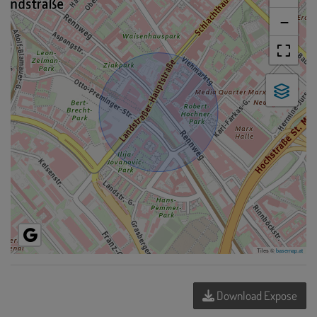
−
Tiles ©
basemap.at
Download Expose