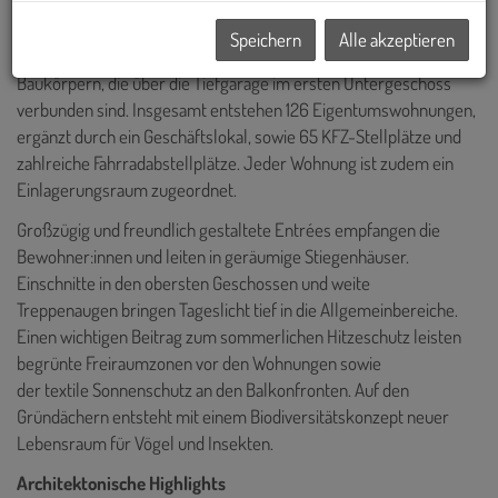
Speichern
Alle akzeptieren
Der Gebäudekomplex besteht aus zwei trapezförmigen
Baukörpern, die über die Tiefgarage im ersten Untergeschoss
verbunden sind. Insgesamt entstehen 126 Eigentumswohnungen,
ergänzt durch ein Geschäftslokal, sowie 65 KFZ-Stellplätze und
zahlreiche Fahrradabstellplätze. Jeder Wohnung ist zudem ein
Einlagerungsraum zugeordnet.
Großzügig und freundlich gestaltete Entrées empfangen die
Bewohner:innen und leiten in geräumige Stiegenhäuser.
Einschnitte in den obersten Geschossen und weite
Treppenaugen bringen Tageslicht tief in die Allgemeinbereiche.
Einen wichtigen Beitrag zum sommerlichen Hitzeschutz leisten
begrünte Freiraumzonen vor den Wohnungen sowie
der textile Sonnenschutz an den Balkonfronten. Auf den
Gründächern entsteht mit einem Biodiversitätskonzept neuer
Lebensraum für Vögel und Insekten.
Architektonische Highlights