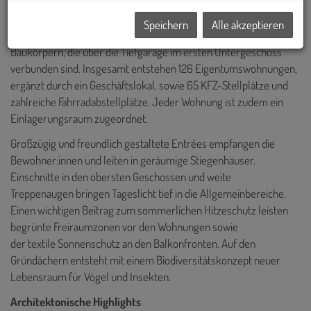
Speichern
Alle akzeptieren
Der Gebäudekomplex besteht aus zwei trapezförmigen
Baukörpern, die über die Tiefgarage im ersten Untergeschoss
verbunden sind. Insgesamt entstehen 126 Eigentumswohnungen,
ergänzt durch ein Geschäftslokal, sowie 65 KFZ-Stellplätze und
zahlreiche Fahrradabstellplätze. Jeder Wohnung ist zudem ein
Einlagerungsraum zugeordnet.
Großzügig und freundlich gestaltete Entrées empfangen die
Bewohner:innen und leiten in geräumige Stiegenhäuser.
Einschnitte in den obersten Geschossen und weite
Treppenaugen bringen Tageslicht tief in die Allgemeinbereiche.
Einen wichtigen Beitrag zum sommerlichen Hitzeschutz leisten
begrünte Freiraumzonen vor den Wohnungen sowie
der textile Sonnenschutz an den Balkonfronten. Auf den
Gründächern entsteht mit einem Biodiversitätskonzept neuer
Lebensraum für Vögel und Insekten.
Architektonische Highlights