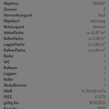
Objektnr.
1150467
Zimmer
2
Vermarktungsart
Kauf
Objektart
Wohnung
Nutzungsart
Wohnen
2
Wohnfläche
ca. 45,97 m
2
Kellerfläche
ca. 2,56 m
2
Loggiafläche
ca. 3,62 m
2
Balkonfläche
ca. 4,84 m
Bäder
1
WC
1
Balkone
1
Loggien
1
Keller
1
Abstellräume
1
2
HWB
A, 29 kWh/m
a
fGEE
A, 0,75
gültig bis
18.10.2033
Baujahr
2027