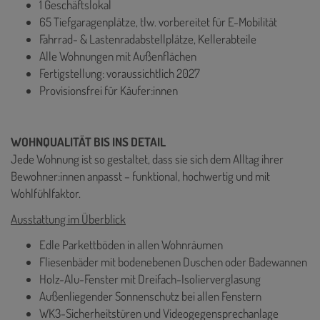
1 Geschäftslokal
65 Tiefgaragenplätze, tlw. vorbereitet für E-Mobilität
Fahrrad- & Lastenradabstellplätze, Kellerabteile
Alle Wohnungen mit Außenflächen
Fertigstellung: voraussichtlich 2027
Provisionsfrei für Käufer:innen
WOHNQUALITÄT BIS INS DETAIL
Jede Wohnung ist so gestaltet, dass sie sich dem Alltag ihrer
Bewohner:innen anpasst – funktional, hochwertig und mit
Wohlfühlfaktor.
Ausstattung im Überblick
Edle Parkettböden in allen Wohnräumen
Fliesenbäder mit bodenebenen Duschen oder Badewannen
Holz-Alu-Fenster mit Dreifach-Isolierverglasung
Außenliegender Sonnenschutz bei allen Fenstern
WK3-Sicherheitstüren und Videogegensprechanlage