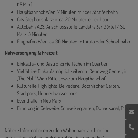
(15 Min.)
Hauptbahnhof Wien: 7 Minuten mit der Straßenbahn
City Stephansplatz: in ca. 20 Minuten erreichbar
Autobahn A23, Anschlussstelle Landstraßer Gürtel / St.
Marx: 3 Minuten
Flughafen Wien: ca. 30 Minuten mit Auto oder Schnellbahn
Nahversorgung & Freizeit
Einkaufs- und Gastronomieflächen im Quartier
Vielfältige Einkaufsmöglichkeiten im Rennweg Center, in
„The Mall“ Wien Mitte sowie am Hauptbahnhof
Kulturelle Highlights: Belvedere, Botanischer Garten,
Stadtpark, Hundertwasserhaus,
Eventhalle in Neu Marx
Erholung in Gehweite: Schweizergarten, Donaukanal, Prater
Nähere Informationen zu den Wohnungen auch online
unter:
https://villageimdritten.at/wohnungsfinder/