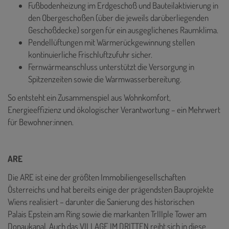
Fußbodenheizung im Erdgeschoß und Bauteilaktivierung in
den Obergeschoßen (über die jeweils darüberliegenden
Geschoßdecke) sorgen für ein ausgeglichenes Raumklima.
Pendellüftungen mit Wärmerückgewinnung stellen
kontinuierliche Frischluftzufuhr sicher.
Fernwärmeanschluss unterstützt die Versorgung in
Spitzenzeiten sowie die Warmwasserbereitung.
So entsteht ein Zusammenspiel aus Wohnkomfort,
Energieeffizienz und ökologischer Verantwortung – ein Mehrwert
für Bewohner:innen.
ARE
Die ARE ist eine der größten Immobiliengesellschaften
Österreichs und hat bereits einige der prägendsten Bauprojekte
Wiens realisiert – darunter die Sanierung des historischen
Palais Epstein am Ring sowie die markanten TrIIIple Tower am
Donaukanal. Auch das VILLAGE IM DRITTEN reiht sich in diese