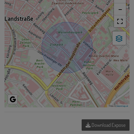
−
Tiles ©
basemap.at
Download Expose