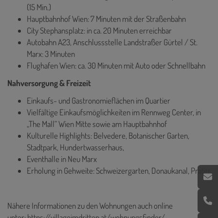
(15 Min.)
Hauptbahnhof Wien: 7 Minuten mit der Straßenbahn
City Stephansplatz: in ca. 20 Minuten erreichbar
Autobahn A23, Anschlussstelle Landstraßer Gürtel / St.
Marx: 3 Minuten
Flughafen Wien: ca. 30 Minuten mit Auto oder Schnellbahn
Nahversorgung & Freizeit
Einkaufs- und Gastronomieflächen im Quartier
Vielfältige Einkaufsmöglichkeiten im Rennweg Center, in
„The Mall“ Wien Mitte sowie am Hauptbahnhof
Kulturelle Highlights: Belvedere, Botanischer Garten,
Stadtpark, Hundertwasserhaus,
Eventhalle in Neu Marx
Erholung in Gehweite: Schweizergarten, Donaukanal, Prater
Nähere Informationen zu den Wohnungen auch online
unter:
https://villageimdritten.at/wohnungsfinder/