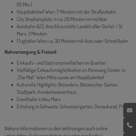
(15 Min.)
Hauptbahnhof Wien: 7 Minuten mit der Straßenbahn
City Stephansplatz: in ca. 20 Minuten erreichbar
Autobahn A23, Anschlussstelle Landstraßer Gürtel / St.
Marx: 3 Minuten
Flughafen Wien: ca. 30 Minuten mit Auto oder Schnellbahn
Nahversorgung & Freizeit
Einkaufs- und Gastronomieflächen im Quartier
Vielfältige Einkaufsmöglichkeiten im Rennweg Center, in
„The Mall“ Wien Mitte sowie am Hauptbahnhof
Kulturelle Highlights: Belvedere, Botanischer Garten,
Stadtpark, Hundertwasserhaus,
Eventhalle in Neu Marx
Erholung in Gehweite: Schweizergarten, Donaukanal, Prater
Nähere Informationen zu den Wohnungen auch online
unter:
https://villageimdritten.at/wohnungsfinder/