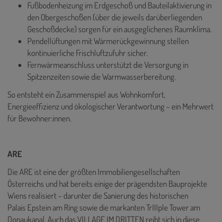
Fußbodenheizung im Erdgeschoß und Bauteilaktivierung in
den Obergeschoßen (über die jeweils darüberliegenden
Geschoßdecke) sorgen für ein ausgeglichenes Raumklima.
Pendellüftungen mit Wärmerückgewinnung stellen
kontinuierliche Frischluftzufuhr sicher.
Fernwärmeanschluss unterstützt die Versorgung in
Spitzenzeiten sowie die Warmwasserbereitung.
So entsteht ein Zusammenspiel aus Wohnkomfort,
Energieeffizienz und ökologischer Verantwortung – ein Mehrwert
für Bewohner:innen.
ARE
Die ARE ist eine der größten Immobiliengesellschaften
Österreichs und hat bereits einige der prägendsten Bauprojekte
Wiens realisiert – darunter die Sanierung des historischen
Palais Epstein am Ring sowie die markanten TrIIIple Tower am
Donaukanal. Auch das VILLAGE IM DRITTEN reiht sich in diese