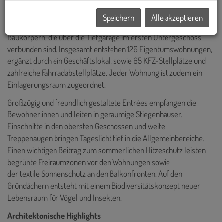
Speichern
Alle akzeptieren
Der Gebäudekomplex besteht aus zwei trapezförmigen
Baukörpern, die über die Tiefgarage im ersten Untergeschoss
verbunden sind. Insgesamt entstehen 126 Eigentumswohnungen,
ergänzt durch ein Geschäftslokal, sowie 65 KFZ-Stellplätze und
zahlreiche Fahrradabstellplätze. Jeder Wohnung ist zudem ein
Einlagerungsraum zugeordnet.
Großzügig und freundlich gestaltete Entrées empfangen die
Bewohner:innen und leiten in geräumige Stiegenhäuser.
Einschnitte in den obersten Geschossen und weite
Treppenaugen bringen Tageslicht tief in die Allgemeinbereiche.
Einen wichtigen Beitrag zum sommerlichen Hitzeschutz leisten
begrünte Freiraumzonen vor den Wohnungen sowie
der textile Sonnenschutz an den Balkonfronten. Auf den
Gründächern entsteht mit einem Biodiversitätskonzept neuer
Lebensraum für Vögel und Insekten.
Architektonische Highlights