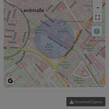
−
Tiles ©
basemap.at
Download Expose