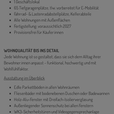
1 Geschäftslokal
65 Tiefgaragenplätze, tlw. vorbereitet für E-Mobilität
Fahrrad- & Lastenradabstellplätze, Kellerabteile
Alle Wohnungen mit Außenflächen
Fertigstellung: voraussichtlich 2027
Provisionsfrei für Käufer:innen
WOHNQUALITÄT BIS INS DETAIL
Jede Wohnung ist so gestaltet, dass sie sich dem Alltag ihrer
Bewohner:innen anpasst – funktional, hochwertig und mit
Wohlfühlfaktor.
Ausstattung im Überblick
Edle Parkettböden in allen Wohnräumen
Fliesenbäder mit bodenebenen Duschen oder Badewannen
Holz-Alu-Fenster mit Dreifach-Isolierverglasung
Außenliegender Sonnenschutz bei allen Fenstern
WK3-Sicherheitstüren und Videogegensprechanlage