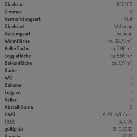
Objektnr.
1150488
Zimmer
3
Vermarktungsart
Kauf
Objektart
Wohnung
Nutzungsart
Wohnen
2
Wohnfläche
ca. 68,73 m
2
Kellerfläche
ca. 3,08 m
2
Loggiafläche
ca. 5,69 m
2
Balkonfläche
ca. 7,77 m
Bäder
1
WC
1
Balkone
1
Loggien
1
Keller
1
Abstellräume
2
2
HWB
A, 29 kWh/m
a
fGEE
A, 0,75
gültig bis
18.10.2033
Baujahr
2027