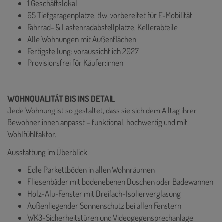
1 Geschäftslokal
65 Tiefgaragenplätze, tlw. vorbereitet für E-Mobilität
Fahrrad- & Lastenradabstellplätze, Kellerabteile
Alle Wohnungen mit Außenflächen
Fertigstellung: voraussichtlich 2027
Provisionsfrei für Käufer:innen
WOHNQUALITÄT BIS INS DETAIL
Jede Wohnung ist so gestaltet, dass sie sich dem Alltag ihrer
Bewohner:innen anpasst – funktional, hochwertig und mit
Wohlfühlfaktor.
Ausstattung im Überblick
Edle Parkettböden in allen Wohnräumen
Fliesenbäder mit bodenebenen Duschen oder Badewannen
Holz-Alu-Fenster mit Dreifach-Isolierverglasung
Außenliegender Sonnenschutz bei allen Fenstern
WK3-Sicherheitstüren und Videogegensprechanlage