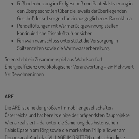
Fußbodenheizung im Erdgeschoß und Bauteilaktivierung in
den Obergeschoßen (über die jeweils darüberliegenden
Geschoßdecke) sorgen für ein ausgeglichenes Raumklima.
Pendellüftungen mit Wärmerückgewinnung stellen
kontinuierliche Frischluftzufuhr sicher.
Fernwärmeanschluss unterstützt die Versorgung in
Spitzenzeiten sowie die Warmwasserbereitung.
So entsteht ein Zusammenspiel aus Wohnkomfort,
Energieeffizienz und ökologischer Verantwortung – ein Mehrwert
für Bewohner:innen.
ARE
Die ARE ist eine der größten Immobiliengesellschaften
Österreichs und hat bereits einige der prägendsten Bauprojekte
Wiens realisiert – darunter die Sanierung des historischen
Palais Epstein am Ring sowie die markanten TrIIIple Tower am
Donaukanal. Auch das VILLAGE IM DRITTEN reiht sich in diese