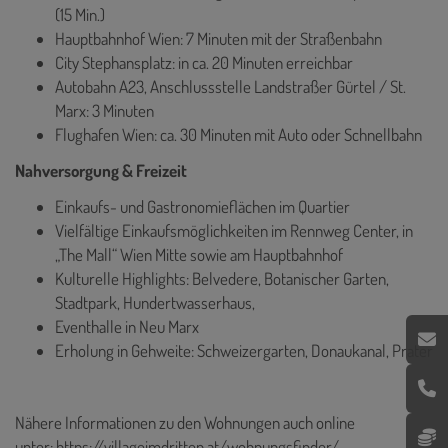
(15 Min.)
Hauptbahnhof Wien: 7 Minuten mit der Straßenbahn
City Stephansplatz: in ca. 20 Minuten erreichbar
Autobahn A23, Anschlussstelle Landstraßer Gürtel / St.
Marx: 3 Minuten
Flughafen Wien: ca. 30 Minuten mit Auto oder Schnellbahn
Nahversorgung & Freizeit
Einkaufs- und Gastronomieflächen im Quartier
Vielfältige Einkaufsmöglichkeiten im Rennweg Center, in
„The Mall“ Wien Mitte sowie am Hauptbahnhof
Kulturelle Highlights: Belvedere, Botanischer Garten,
Stadtpark, Hundertwasserhaus,
Eventhalle in Neu Marx
Erholung in Gehweite: Schweizergarten, Donaukanal, Prater
Nähere Informationen zu den Wohnungen auch online
unter:
https://villageimdritten.at/wohnungsfinder/