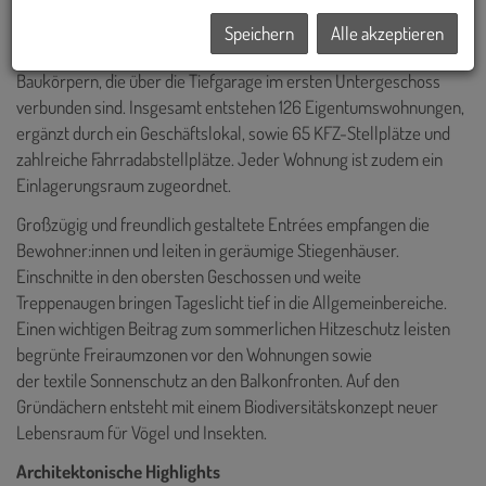
Speichern
Alle akzeptieren
Der Gebäudekomplex besteht aus zwei trapezförmigen
Baukörpern, die über die Tiefgarage im ersten Untergeschoss
verbunden sind. Insgesamt entstehen 126 Eigentumswohnungen,
ergänzt durch ein Geschäftslokal, sowie 65 KFZ-Stellplätze und
zahlreiche Fahrradabstellplätze. Jeder Wohnung ist zudem ein
Einlagerungsraum zugeordnet.
Großzügig und freundlich gestaltete Entrées empfangen die
Bewohner:innen und leiten in geräumige Stiegenhäuser.
Einschnitte in den obersten Geschossen und weite
Treppenaugen bringen Tageslicht tief in die Allgemeinbereiche.
Einen wichtigen Beitrag zum sommerlichen Hitzeschutz leisten
begrünte Freiraumzonen vor den Wohnungen sowie
der textile Sonnenschutz an den Balkonfronten. Auf den
Gründächern entsteht mit einem Biodiversitätskonzept neuer
Lebensraum für Vögel und Insekten.
Architektonische Highlights