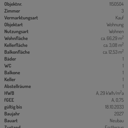
Objektnr.
1150504
Zimmer
3
Vermarktungsart
Kauf
Objektart
Wohnung
Nutzungsart
Wohnen
2
Wohnfläche
ca. 66,29 m
2
Kellerfläche
ca. 3,08 m
2
Balkonfläche
ca. 12,53 m
Bäder
1
WC
1
Balkone
1
Keller
1
Abstellräume
1
2
HWB
A, 29 kWh/m
a
fGEE
A, 0,75
gültig bis
18.10.2033
Baujahr
2027
Bauart
Neubau
Zustand
Erstbezug