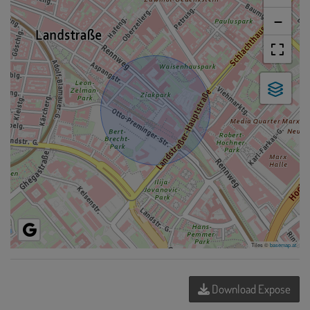
−
Tiles ©
basemap.at
Download Expose