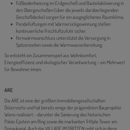
Fußbodenheizung im Erdgeschoß und Bauteilaktivierung in
den Obergeschoßen (über die jeweils darüberliegenden
Geschoßdecke) sorgen für ein ausgeglichenes Raumklima.
Pendellüftungen mit Wärmerückgewinnung stellen
kontinuierliche Frischluftzufuhr sicher.
Fernwärmeanschluss unterstützt die Versorgung in
Spitzenzeiten sowie die Warmwasserbereitung.
So entsteht ein Zusammenspiel aus Wohnkomfort,
Energieeffizienz und ökologischer Verantwortung – ein Mehrwert
für Bewohner:innen.
ARE
Die ARE ist eine der größten Immobiliengesellschaften
Österreichs und hat bereits einige der prägendsten Bauprojekte
Wiens realisiert – darunter die Sanierung des historischen
Palais Epstein am Ring sowie die markanten TrIIIple Tower am
Donaukanal. Auch das VILLAGE IM DRITTEN reiht sich in diese