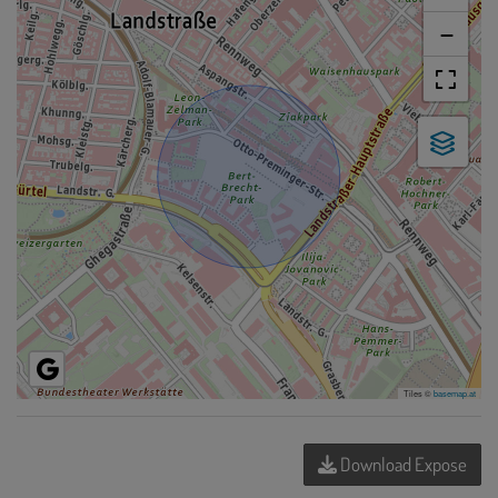
−
Tiles ©
basemap.at
Download Expose