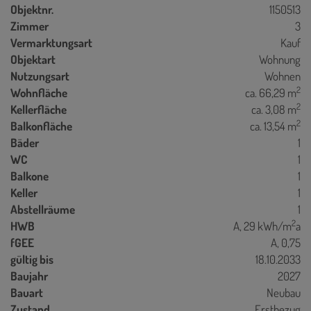
Objektnr.
1150513
Zimmer
3
Vermarktungsart
Kauf
Objektart
Wohnung
Nutzungsart
Wohnen
2
Wohnfläche
ca. 66,29 m
2
Kellerfläche
ca. 3,08 m
2
Balkonfläche
ca. 13,54 m
Bäder
1
WC
1
Balkone
1
Keller
1
Abstellräume
1
2
HWB
A, 29 kWh/m
a
fGEE
A, 0,75
gültig bis
18.10.2033
Baujahr
2027
Bauart
Neubau
Zustand
Erstbezug