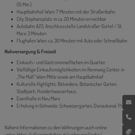
(15 Min.)
Hauptbahnhof Wien: 7 Minuten mit der Straßenbahn
City Stephansplatz: in ca. 20 Minuten erreichbar
Autobahn A23, Anschlussstelle Landstraßer Gürtel / St.
Marx: 3 Minuten
Flughafen Wien: ca. 30 Minuten mit Auto oder Schnellbahn
Nahversorgung & Freizeit
Einkaufs- und Gastronomieflächen im Quartier
Vielfältige Einkaufsmöglichkeiten im Rennweg Center, in
„The Mall“ Wien Mitte sowie am Hauptbahnhof
Kulturelle Highlights: Belvedere, Botanischer Garten,
Stadtpark, Hundertwasserhaus,
Eventhalle in Neu Marx
Erholung in Gehweite: Schweizergarten, Donaukanal, Prater
Nähere Informationen zu den Wohnungen auch online
unter:
https://villageimdritten.at/wohnungsfinder/