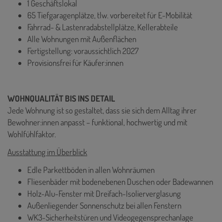
1 Geschäftslokal
65 Tiefgaragenplätze, tlw. vorbereitet für E-Mobilität
Fahrrad- & Lastenradabstellplätze, Kellerabteile
Alle Wohnungen mit Außenflächen
Fertigstellung: voraussichtlich 2027
Provisionsfrei für Käufer:innen
WOHNQUALITÄT BIS INS DETAIL
Jede Wohnung ist so gestaltet, dass sie sich dem Alltag ihrer
Bewohner:innen anpasst – funktional, hochwertig und mit
Wohlfühlfaktor.
Ausstattung im Überblick
Edle Parkettböden in allen Wohnräumen
Fliesenbäder mit bodenebenen Duschen oder Badewannen
Holz-Alu-Fenster mit Dreifach-Isolierverglasung
Außenliegender Sonnenschutz bei allen Fenstern
WK3-Sicherheitstüren und Videogegensprechanlage