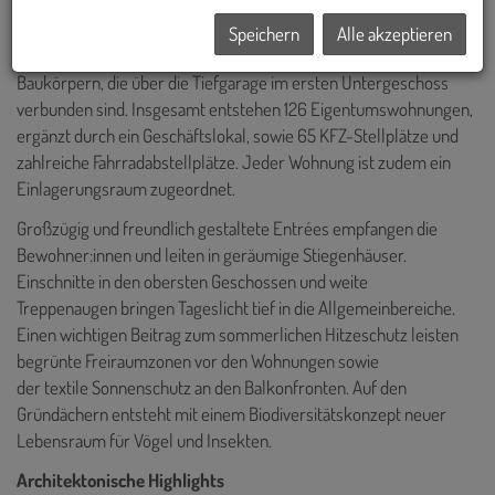
Speichern
Alle akzeptieren
Der Gebäudekomplex besteht aus zwei trapezförmigen
Baukörpern, die über die Tiefgarage im ersten Untergeschoss
verbunden sind. Insgesamt entstehen 126 Eigentumswohnungen,
ergänzt durch ein Geschäftslokal, sowie 65 KFZ-Stellplätze und
zahlreiche Fahrradabstellplätze. Jeder Wohnung ist zudem ein
Einlagerungsraum zugeordnet.
Großzügig und freundlich gestaltete Entrées empfangen die
Bewohner:innen und leiten in geräumige Stiegenhäuser.
Einschnitte in den obersten Geschossen und weite
Treppenaugen bringen Tageslicht tief in die Allgemeinbereiche.
Einen wichtigen Beitrag zum sommerlichen Hitzeschutz leisten
begrünte Freiraumzonen vor den Wohnungen sowie
der textile Sonnenschutz an den Balkonfronten. Auf den
Gründächern entsteht mit einem Biodiversitätskonzept neuer
Lebensraum für Vögel und Insekten.
Architektonische Highlights