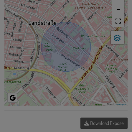
−
Tiles ©
basemap.at
Download Expose