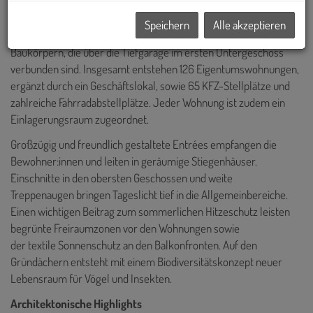
Speichern
Alle akzeptieren
Der Gebäudekomplex besteht aus zwei trapezförmigen
Baukörpern, die über die Tiefgarage im ersten Untergeschoss
verbunden sind. Insgesamt entstehen 126 Eigentumswohnungen,
ergänzt durch ein Geschäftslokal, sowie 65 KFZ-Stellplätze und
zahlreiche Fahrradabstellplätze. Jeder Wohnung ist zudem ein
Einlagerungsraum zugeordnet.
Großzügig und freundlich gestaltete Entrées empfangen die
Bewohner:innen und leiten in geräumige Stiegenhäuser.
Einschnitte in den obersten Geschossen und weite
Treppenaugen bringen Tageslicht tief in die Allgemeinbereiche.
Einen wichtigen Beitrag zum sommerlichen Hitzeschutz leisten
begrünte Freiraumzonen vor den Wohnungen sowie
der textile Sonnenschutz an den Balkonfronten. Auf den
Gründächern entsteht mit einem Biodiversitätskonzept neuer
Lebensraum für Vögel und Insekten.
Architektonische Highlights