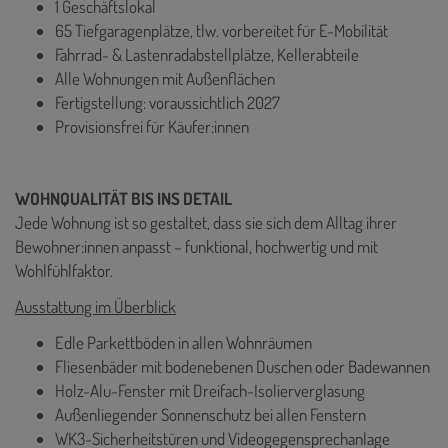
1 Geschäftslokal
65 Tiefgaragenplätze, tlw. vorbereitet für E-Mobilität
Fahrrad- & Lastenradabstellplätze, Kellerabteile
Alle Wohnungen mit Außenflächen
Fertigstellung: voraussichtlich 2027
Provisionsfrei für Käufer:innen
WOHNQUALITÄT BIS INS DETAIL
Jede Wohnung ist so gestaltet, dass sie sich dem Alltag ihrer
Bewohner:innen anpasst – funktional, hochwertig und mit
Wohlfühlfaktor.
Ausstattung im Überblick
Edle Parkettböden in allen Wohnräumen
Fliesenbäder mit bodenebenen Duschen oder Badewannen
Holz-Alu-Fenster mit Dreifach-Isolierverglasung
Außenliegender Sonnenschutz bei allen Fenstern
WK3-Sicherheitstüren und Videogegensprechanlage