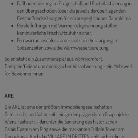
Fußbodenheizung im Erdgeschoß und Bauteilaktivierung in
den Obergeschoßen (über die jeweils darüberliegenden
Geschoßdecke) sorgen für ein ausgeglichenes Raumklima.
Pendellüftungen mit Wärmerückgewinnung stellen
kontinuierliche Frischluftzufuhr sicher.
Fernwärmeanschluss unterstützt die Versorgung in
Spitzenzeiten sowie die Warmwasserbereitung.
So entsteht ein Zusammenspiel aus Wohnkomfort,
Energieeffizienz und ökologischer Verantwortung – ein Mehrwert
für Bewohner:innen.
ARE
Die ARE ist eine der größten Immobiliengesellschaften
Österreichs und hat bereits einige der prägendsten Bauprojekte
Wiens realisiert – darunter die Sanierung des historischen
Palais Epstein am Ring sowie die markanten TrIIIple Tower am
Donaukanal. Auch das VILLAGE IM DRITTEN reiht sich in diese