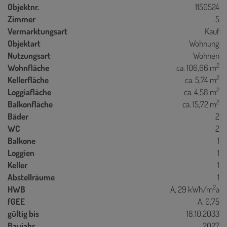
Objektnr.
1150524
Zimmer
5
Vermarktungsart
Kauf
Objektart
Wohnung
Nutzungsart
Wohnen
2
Wohnfläche
ca. 106,66 m
2
Kellerfläche
ca. 5,74 m
2
Loggiafläche
ca. 4,58 m
2
Balkonfläche
ca. 15,72 m
Bäder
2
WC
2
Balkone
1
Loggien
1
Keller
1
Abstellräume
1
2
HWB
A, 29 kWh/m
a
fGEE
A, 0,75
gültig bis
18.10.2033
Baujahr
2027