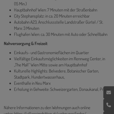
(15 Min.)
Hauptbahnhof Wien: 7 Minuten mit der Straßenbahn
City Stephansplatz: in ca. 20 Minuten erreichbar
Autobahn A23, Anschlussstelle Landstraßer Gürtel / St.
Marx: 3 Minuten
Flughafen Wien: ca. 30 Minuten mit Auto oder Schnellbahn
Nahversorgung & Freizeit
Einkaufs- und Gastronomieflächen im Quartier
Vielfältige Einkaufsmöglichkeiten im Rennweg Center, in
„The Mall“ Wien Mitte sowie am Hauptbahnhof
Kulturelle Highlights: Belvedere, Botanischer Garten,
Stadtpark, Hundertwasserhaus,
Eventhalle in Neu Marx
Erholung in Gehweite: Schweizergarten, Donaukanal, Prater
Nähere Informationen zu den Wohnungen auch online
unter:
https://villageimdritten.at/wohnungsfinder/