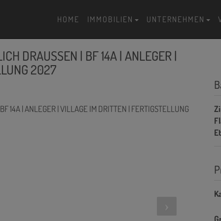
HOME
IMMOBILIEN
UNTERNEHMEN
ICH DRAUSSEN | BF 14A | ANLEGER |
LLUNG 2027
B
Z
F
E
P
Ka
G