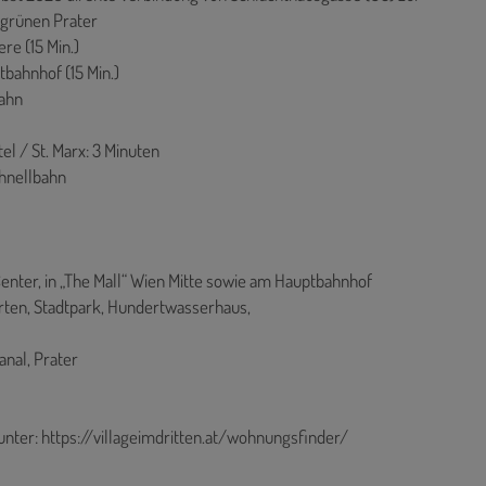
 grünen Prater
ere (15 Min.)
tbahnhof (15 Min.)
bahn
l / St. Marx: 3 Minuten
chnellbahn
enter, in „The Mall“ Wien Mitte sowie am Hauptbahnhof
arten, Stadtpark, Hundertwasserhaus,
nal, Prater
unter:
https://villageimdritten.at/wohnungsfinder/