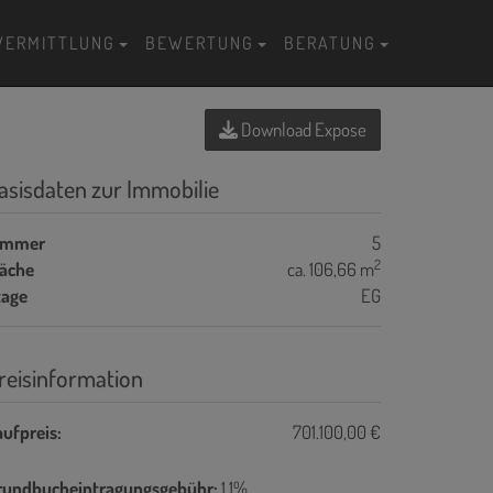
VERMITTLUNG
BEWERTUNG
BERATUNG
Download Expose
asisdaten zur Immobilie
immer
5
2
läche
ca. 106,66 m
tage
EG
reisinformation
ufpreis:
701.100,00 €
rundbucheintragungsgebühr:
1,1%