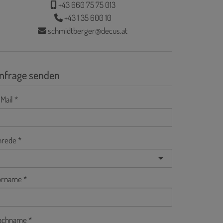
+43 660 75 75 013
+43 1 35 600 10
schmidtberger@decus.at
nfrage senden
Mail
nrede
orname
achname