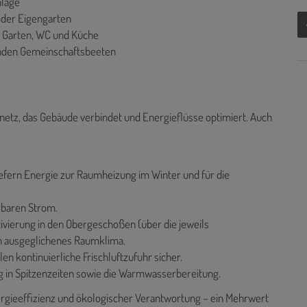
nlage
oder Eigengarten
, Garten, WC und Küche
zenden Gemeinschaftsbeeten
enetz, das Gebäude verbindet und Energieflüsse optimiert. Auch
fern Energie zur Raumheizung im Winter und für die
rbaren Strom.
vierung in den Obergeschoßen (über die jeweils
n ausgeglichenes Raumklima.
 kontinuierliche Frischluftzufuhr sicher.
 in Spitzenzeiten sowie die Warmwasserbereitung.
gieeffizienz und ökologischer Verantwortung – ein Mehrwert