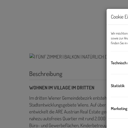
Cookie E
Wir möchten 
sowie zur An
finden Sie i
Technisch
Beschreibung
Statistik
WOHNEN IM VILLAGE IM DRITTEN
Im dritten Wiener Gemeindebezirk entsteht mit dem V
Stadtentwicklungsgebiete Wiens. Auf über elf Hektar
Marketing
entwickelt die ARE Austrian Real Estate gemeinsam m
nahezu autofreies Quartier mit rund 2.000 Wohnungen
Büro- und Gewerbeflächen, Kinderbetreuung, Bildung