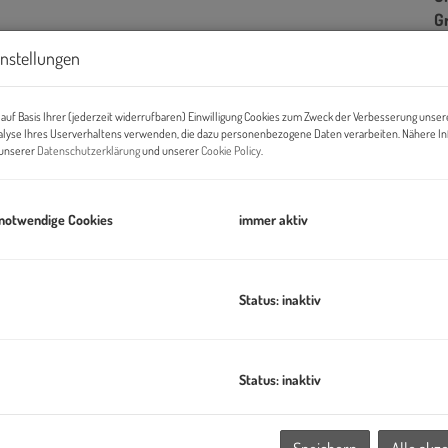
G
instellungen
B
auf Basis Ihrer (jederzeit widerrufbaren) Einwilligung Cookies zum Zweck der Verbesserung unser
alyse Ihres Userverhaltens verwenden, die dazu personenbezogene Daten verarbeiten. Nähere I
n unserer
Datenschutzerklärung
und unserer
Cookie Policy
.
Ob
Z
V
 notwendige Cookies
immer aktiv
O
N
W
Status: inaktiv
Ke
L
ILLAGE IM DRITTEN ein neues Stück Stadt – eines der größten
B
B
Status: inaktiv
it der Stadt Wien und dem wohnfonds_wien ein lebendiges,
W
,
B
seinrichtungen und Nahversorgung.