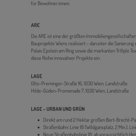
für Bewohner:innen.
ARE
Die ARE ist eine der größten Immobiliengesellschaften
Bauprojekte Wiens realisiert – darunter die Sanierung 
Palais Epstein am Ring sowie die markanten TrIIIple T
diese Reihe innovativer Projekte ein.
LAGE
Otto-Preminger-Straße 16, 1030 Wien, Landstraße
Hilde-Güden-Promenade 7, 1030 Wien, Landstraße
LAGE – URBAN UND GRÜN
Direkt am rund 2 Hektar großen Bert-Brecht-Pa
Straßenbahn: Linie 18 (Wildgansplatz, 2 Min.), Linie
Neue Straßenbahnlinie 18: ab voraussichtlich H