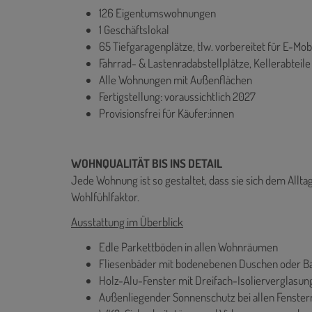
126 Eigentumswohnungen
1 Geschäftslokal
65 Tiefgaragenplätze, tlw. vorbereitet für E-Mobi
Fahrrad- & Lastenradabstellplätze, Kellerabteile
Alle Wohnungen mit Außenflächen
Fertigstellung: voraussichtlich 2027
Provisionsfrei für Käufer:innen
WOHNQUALITÄT BIS INS DETAIL
Jede Wohnung ist so gestaltet, dass sie sich dem Allta
Wohlfühlfaktor.
Ausstattung im Überblick
Edle Parkettböden in allen Wohnräumen
Fliesenbäder mit bodenebenen Duschen oder 
Holz-Alu-Fenster mit Dreifach-Isolierverglasun
Außenliegender Sonnenschutz bei allen Fenster