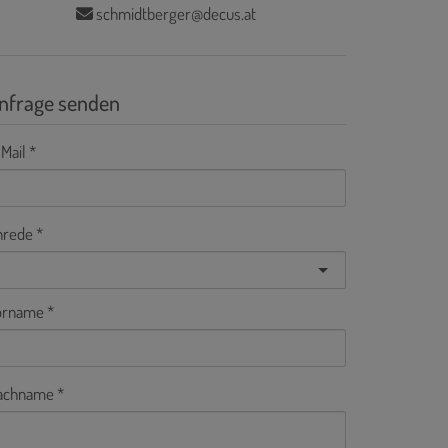
schmidtberger@decus.at
nfrage senden
Mail
nrede
orname
achname