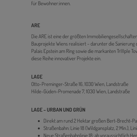
für Bewohner:innen.
ARE
Die ARE ist eine der größten Immobiliengesellschaften
Bauprojekte Wiens realisiert – darunter die Sanierung 
Palais Epstein am Ring sowie die markanten TrIIIple T
diese Reihe innovativer Projekte ein.
LAGE
Otto-Preminger-Straße 16, 1030 Wien, Landstraße
Hilde-Güden-Promenade 7, 1030 Wien, Landstraße
LAGE – URBAN UND GRÜN
Direkt am rund 2 Hektar großen Bert-Brecht-Pa
Straßenbahn: Linie 18 (Wildgansplatz, 2 Min.), Linie
Neue Straßenbahnlinie 18: ab voraussichtlich H