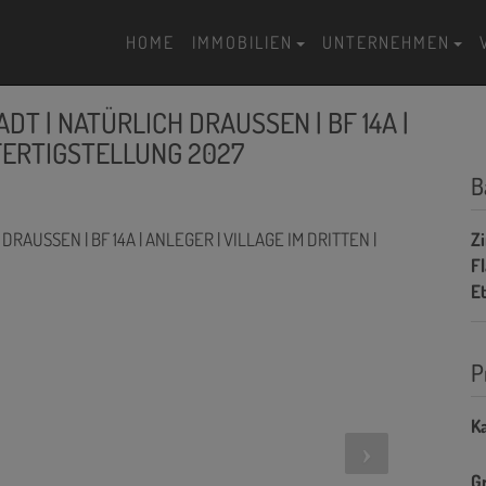
HOME
IMMOBILIEN
UNTERNEHMEN
ADT | NATÜRLICH DRAUSSEN | BF 14A |
 FERTIGSTELLUNG 2027
B
Z
F
E
P
Ka
G