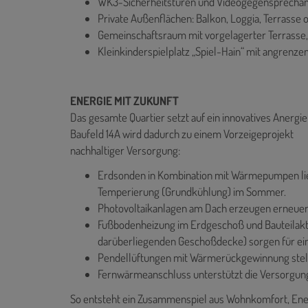
WK3-Sicherheitstüren und Videogegensprecha
Private Außenflächen: Balkon, Loggia, Terrasse 
Gemeinschaftsraum mit vorgelagerter Terrasse
Kleinkinderspielplatz „Spiel-Hain“ mit angren
ENERGIE MIT ZUKUNFT
Das gesamte Quartier setzt auf ein innovatives Anergi
Baufeld 14A wird dadurch zu einem Vorzeigeprojekt
nachhaltiger Versorgung:
Erdsonden in Kombination mit Wärmepumpen lie
Temperierung (Grundkühlung) im Sommer.
Photovoltaikanlagen am Dach erzeugen erneue
Fußbodenheizung im Erdgeschoß und Bauteilakti
darüberliegenden Geschoßdecke) sorgen für ei
Pendellüftungen mit Wärmerückgewinnung stellen
Fernwärmeanschluss unterstützt die Versorgung
So entsteht ein Zusammenspiel aus Wohnkomfort, Ener