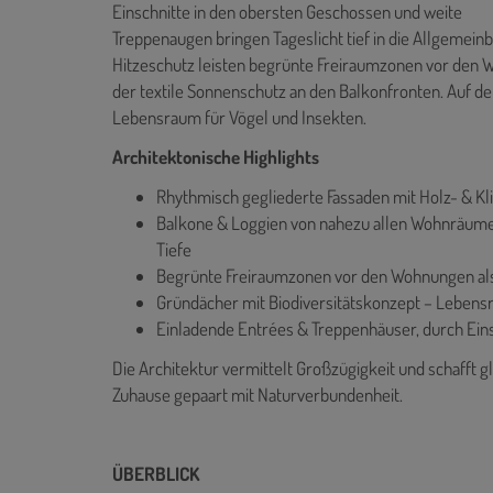
Einschnitte in den obersten Geschossen und weite
Treppenaugen bringen Tageslicht tief in die Allgemei
Hitzeschutz leisten begrünte Freiraumzonen vor den
der textile Sonnenschutz an den Balkonfronten. Auf d
Lebensraum für Vögel und Insekten.
Architektonische Highlights
Rhythmisch gegliederte Fassaden mit Holz- & Kl
Balkone & Loggien von nahezu allen Wohnräume
Tiefe
Begrünte Freiraumzonen vor den Wohnungen als
Gründächer mit Biodiversitätskonzept – Lebens
Einladende Entrées & Treppenhäuser, durch Eins
Die Architektur vermittelt Großzügigkeit und schafft g
Zuhause gepaart mit Naturverbundenheit.
ÜBERBLICK