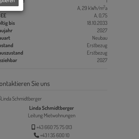
eptieren
bstellräume
1
2
WB
A, 29 kWh/m
a
GEE
A, 0,75
ltig bis
18.10.2033
aujahr
2027
auart
Neubau
ustand
Erstbezug
auszustand
Erstbezug
eziehbar
2027
ontaktieren Sie uns
Linda Schmidtberger
Leitung Mietwohnungen
+43 660 75 75 013
+43 1 35 600 10