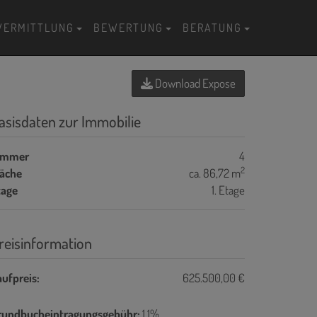
VERMITTLUNG
BEWERTUNG
BERATUNG
Download Expose
asisdaten zur Immobilie
immer
4
2
läche
ca. 86,72 m
tage
1. Etage
reisinformation
ufpreis:
625.500,00 €
rundbucheintragungsgebühr:
1,1%