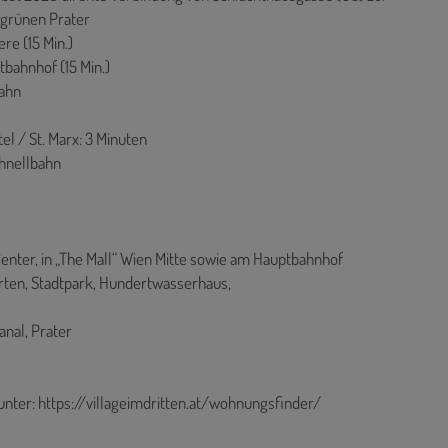
 grünen Prater
ere (15 Min.)
tbahnhof (15 Min.)
bahn
l / St. Marx: 3 Minuten
chnellbahn
enter, in „The Mall“ Wien Mitte sowie am Hauptbahnhof
arten, Stadtpark, Hundertwasserhaus,
nal, Prater
unter:
https://villageimdritten.at/wohnungsfinder/