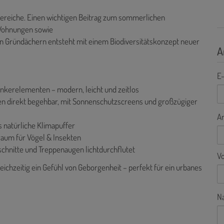
nbereiche. Einen wichtigen Beitrag zum sommerlichen
 Wohnungen sowie
en Gründächern entsteht mit einem Biodiversitätskonzept neuer
A
E-
inkerelementen – modern, leicht und zeitlos
n direkt begehbar, mit Sonnenschutzscreens und großzügiger
A
 natürliche Klimapuffer
raum für Vögel & Insekten
chnitte und Treppenaugen lichtdurchflutet
V
leichzeitig ein Gefühl von Geborgenheit – perfekt für ein urbanes
N