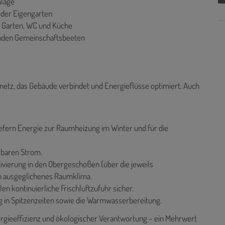
nlage
oder Eigengarten
, Garten, WC und Küche
zenden Gemeinschaftsbeeten
enetz, das Gebäude verbindet und Energieflüsse optimiert. Auch
fern Energie zur Raumheizung im Winter und für die
rbaren Strom.
vierung in den Obergeschoßen (über die jeweils
n ausgeglichenes Raumklima.
 kontinuierliche Frischluftzufuhr sicher.
 in Spitzenzeiten sowie die Warmwasserbereitung.
gieeffizienz und ökologischer Verantwortung – ein Mehrwert