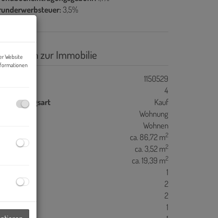
runderwerbsteuer:
3,5%
asisdaten zur Immobilie
er Website
nformationen
jektnr.
1150529
immer
4
ermarktungsart
Kauf
bjektart
Wohnung
utzungsart
Wohnen
2
ohnfläche
ca. 86,72 m
2
llerfläche
ca. 3,52 m
2
alkonfläche
ca. 19,39 m
äder
1
C
2
alkone
2
ller
1