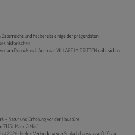
 Österreichs und hat bereits einige der prägendsten
des historischen
ower am Donaukanal. Auch das VILLAGE IM DRITTEN reiht sich in
rk – Natur und Erholung vor der Haustüre
 71 (St. Marx, 3 Min.)
erbst 2026 direkte Verbindung von Schlachthausgasse (U3) zur