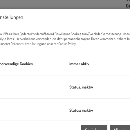
G
instellungen
B
auf Basis Ihrer (jederzeit widerrufbaren) Einwilligung Cookies zum Zweck der Verbesserung unser
alyse Ihres Userverhaltens verwenden, die dazu personenbezogene Daten verarbeiten. Nähere I
n unserer
Datenschutzerklärung
und unserer
Cookie Policy
.
Ob
Z
V
 notwendige Cookies
immer aktiv
O
N
W
Status: inaktiv
Ke
B
ILLAGE IM DRITTEN ein neues Stück Stadt – eines der größten
B
W
Status: inaktiv
it der Stadt Wien und dem wohnfonds_wien ein lebendiges,
B
,
Ke
seinrichtungen und Nahversorgung.