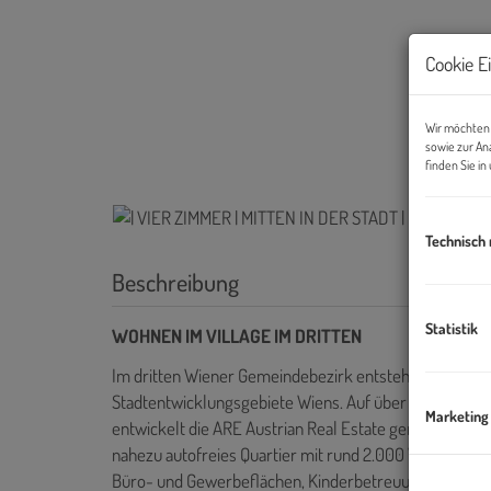
Cookie E
Wir möchten 
sowie zur An
finden Sie i
Technisch
Beschreibung
Statistik
WOHNEN IM VILLAGE IM DRITTEN
Im dritten Wiener Gemeindebezirk entsteht mit dem V
Stadtentwicklungsgebiete Wiens. Auf über elf Hektar
Marketing
entwickelt die ARE Austrian Real Estate gemeinsam m
nahezu autofreies Quartier mit rund 2.000 Wohnungen
Büro- und Gewerbeflächen, Kinderbetreuung, Bildung