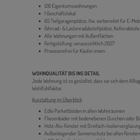
126 Eigentumswohnungen
1 Geschäftslokal
65 Tiefgaragenplätze, tlw. vorbereitet für E-Mobi
Fahrrad- & Lastenradabstellplätze, Kellerabteile
Alle Wohnungen mit Außenflächen
Fertigstellung: voraussichtlich 2027
Provisionsfrei für Käufer:innen
WOHNQUALITÄT BIS INS DETAIL
Jede Wohnung ist so gestaltet, dass sie sich dem Allta
Wohlfühlfaktor.
Ausstattung im Überblick
Edle Parkettböden in allen Wohnräumen
Fliesenbäder mit bodenebenen Duschen oder 
Holz-Alu-Fenster mit Dreifach-Isolierverglasun
Außenliegender Sonnenschutz bei allen Fenster