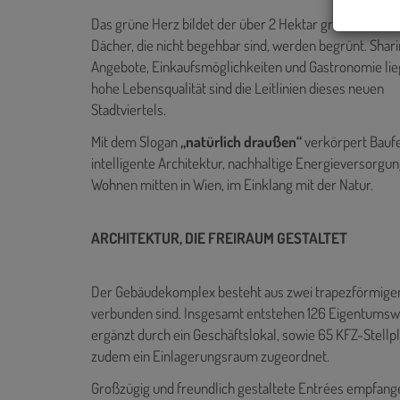
Das grüne Herz bildet der über 2 Hektar große Bert-Br
Dächer, die nicht begehbar sind, werden begrünt. Shar
Angebote, Einkaufsmöglichkeiten und Gastronomie lieg
hohe Lebensqualität sind die Leitlinien dieses neuen
Stadtviertels.
Mit dem Slogan
„natürlich draußen“
verkörpert Baufe
intelligente Architektur, nachhaltige Energieversorgun
Wohnen mitten in Wien, im Einklang mit der Natur.
ARCHITEKTUR, DIE FREIRAUM GESTALTET
Der Gebäudekomplex besteht aus zwei trapezförmigen 
verbunden sind. Insgesamt entstehen 126 Eigentums
ergänzt durch ein Geschäftslokal, sowie 65 KFZ-Stellp
zudem ein Einlagerungsraum zugeordnet.
Großzügig und freundlich gestaltete Entrées empfange