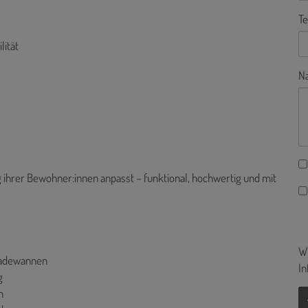
Te
lität
Na
g ihrer Bewohner:innen anpasst – funktional, hochwertig und mit
Wi
Badewannen
In
g
n