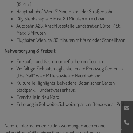
(15 Min.)
Hauptbahnhof Wien: 7 Minuten mit der Straßenbahn
City Stephansplatz: in ca. 20 Minuten erreichbar
Autobahn A23, Anschlussstelle Landstraßer Gürtel / St.
Marx: 3 Minuten
Flughafen Wien: ca. 30 Minuten mit Auto oder Schnellbahn
Nahversorgung & Freizeit
Einkaufs- und Gastronomieflächen im Quartier
Vielfältige Einkaufsmöglichkeiten im Rennweg Center, in
„The Mall“ Wien Mitte sowie am Hauptbahnhof
Kulturelle Highlights: Belvedere, Botanischer Garten,
Stadtpark, Hundertwasserhaus,
Eventhalle in Neu Marx
Erholung in Gehweite: Schweizergarten, Donaukanal, Prater
Nähere Informationen zu den Wohnungen auch online
unter:
https://villageimdritten.at/wohnungsfinder/