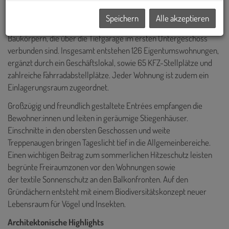
Speichern
Alle akzeptieren
Der Gebäudekomplex besteht aus zwei trapezförmigen
Baukörpern, die über die Tiefgarage im ersten Untergeschoss
verbunden sind. Insgesamt entstehen 126 Eigentumswohnungen,
ergänzt durch ein Geschäftslokal, sowie 65 KFZ-Stellplätze und
zahlreiche Fahrradabstellplätze. Jeder Wohnung ist zudem ein
Einlagerungsraum zugeordnet.
Großzügig und freundlich gestaltete Entrées empfangen die
Bewohner:innen und leiten in geräumige Stiegenhäuser.
Einschnitte in den obersten Geschossen und weite
Treppenaugen bringen Tageslicht tief in die Allgemeinbereiche.
Einen wichtigen Beitrag zum sommerlichen Hitzeschutz leisten
begrünte Freiraumzonen vor den Wohnungen sowie
der textile Sonnenschutz an den Balkonfronten. Auf den
Gründächern entsteht mit einem Biodiversitätskonzept neuer
Lebensraum für Vögel und Insekten.
Architektonische Highlights