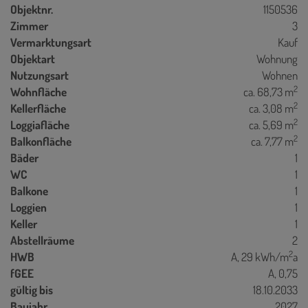
Objektnr.
1150536
Zimmer
3
Vermarktungsart
Kauf
Objektart
Wohnung
Nutzungsart
Wohnen
2
Wohnfläche
ca. 68,73 m
2
Kellerfläche
ca. 3,08 m
2
Loggiafläche
ca. 5,69 m
2
Balkonfläche
ca. 7,77 m
Bäder
1
WC
1
Balkone
1
Loggien
1
Keller
1
Abstellräume
2
2
HWB
A, 29 kWh/m
a
fGEE
A, 0,75
gültig bis
18.10.2033
Baujahr
2027