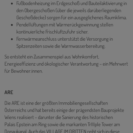
Fußbodenheizung im Erdgeschoß und Bauteilaktivierung in
den Obergeschoßen (über die jeweils darüberliegenden
Geschoßdecke) sorgen für ein ausgeglichenes Raumklima.
Pendellüftungen mit Wärmerückgewinnung stellen
kontinuierliche Frischluftzufuhr sicher.
Fernwärmeanschluss unterstützt die Versorgung in
Spitzenzeiten sowie die Warmwasserbereitung.
So entsteht ein Zusammenspiel aus Wohnkomfort,
Energieeffizienz und ökologischer Verantwortung – ein Mehrwert
für Bewohner:innen.
ARE
Die ARE ist eine der größten Immobiliengesellschaften
Österreichs und hat bereits einige der prägendsten Bauprojekte
Wiens realisiert – darunter die Sanierung des historischen
Palais Epstein am Ring sowie die markanten TrIIIple Tower am
Donaukanal. Auch das VILLAGE IM DRITTEN reiht sich in diese