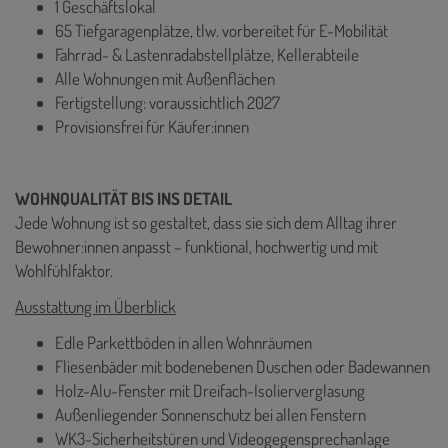
1 Geschäftslokal
65 Tiefgaragenplätze, tlw. vorbereitet für E-Mobilität
Fahrrad- & Lastenradabstellplätze, Kellerabteile
Alle Wohnungen mit Außenflächen
Fertigstellung: voraussichtlich 2027
Provisionsfrei für Käufer:innen
WOHNQUALITÄT BIS INS DETAIL
Jede Wohnung ist so gestaltet, dass sie sich dem Alltag ihrer
Bewohner:innen anpasst – funktional, hochwertig und mit
Wohlfühlfaktor.
Ausstattung im Überblick
Edle Parkettböden in allen Wohnräumen
Fliesenbäder mit bodenebenen Duschen oder Badewannen
Holz-Alu-Fenster mit Dreifach-Isolierverglasung
Außenliegender Sonnenschutz bei allen Fenstern
WK3-Sicherheitstüren und Videogegensprechanlage