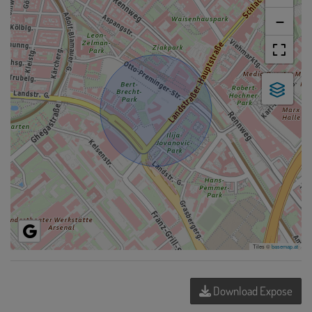
−
Tiles ©
basemap.at
Download Expose