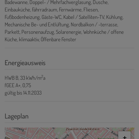
Badewanne
Doppel- / Mehrfachverglasung
Dusche
Einbauküche
Fahrradraum
Fernwärme
Fliesen
Fußbodenheizung
Gäste-WC
Kabel / Satelliten-TV
Kühlung
Mechanische Be- und Entlüftung
Nordbalkon / -terrasse
Parkett
Personenaufzug
Solarenergie
Wohnküche / offene
Küche
klimaaktiv
Öffenbare Fenster
Energieausweis
2
HWB
B, 33 kWh/m
a
fGEE
A+, 0,75
gültig bis
14.11.2033
Lageplan
+