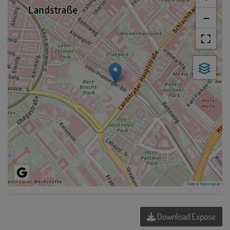
−
Tiles ©
basemap.at
Download Expose