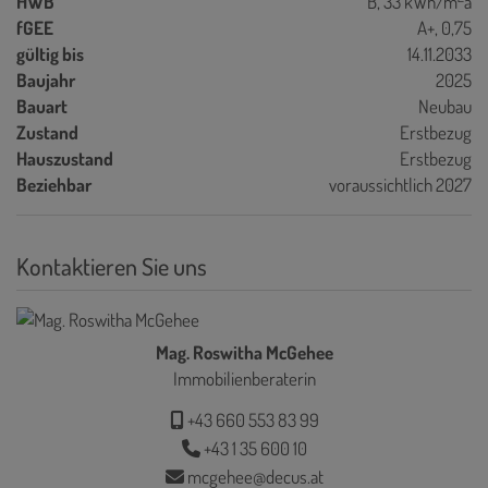
HWB
B, 33 kWh/m
a
fGEE
A+, 0,75
gültig bis
14.11.2033
Baujahr
2025
Bauart
Neubau
Zustand
Erstbezug
Hauszustand
Erstbezug
Beziehbar
voraussichtlich 2027
Kontaktieren Sie uns
Mag. Roswitha McGehee
Immobilienberaterin
+43 660 553 83 99
+43 1 35 600 10
mcgehee@decus.at