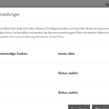
Pr
G
instellungen
G
auf Basis Ihrer (jederzeit widerrufbaren) Einwilligung Cookies zum Zweck der Verbesserung unser
alyse Ihres Userverhaltens verwenden, die dazu personenbezogene Daten verarbeiten. Nähere I
n unserer
Datenschutzerklärung
und unserer
Cookie Policy
.
B
Ob
 notwendige Cookies
immer aktiv
Z
V
O
Status: inaktiv
N
W
es, lebendiges Stadtquartier mit rund 2.000 Wohnungen, dazu
L
erbetreuungs- und Bildungseinrichtungen, welches das
B
Status: inaktiv
haltiger Energieversorgung verbindet.
B
W