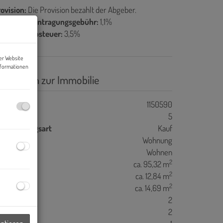
ovision:
Die Provision bezahlt der Abgeber.
rundbucheintragungsgebühr:
1,1%
runderwerbsteuer:
3,5%
er Website
nformationen
asisdaten zur Immobilie
jektnr.
1150590
immer
5
ermarktungsart
Kauf
bjektart
Wohnung
utzungsart
Wohnen
2
ohnfläche
ca. 95,32 m
2
oggiafläche
ca. 12,84 m
2
alkonfläche
ca. 14,69 m
äder
2
C
2