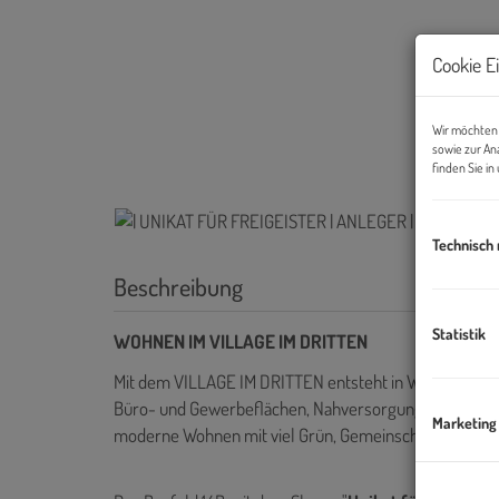
Cookie E
Wir möchten 
sowie zur An
finden Sie i
Technisch
Beschreibung
Statistik
WOHNEN IM VILLAGE IM DRITTEN
Mit dem VILLAGE IM DRITTEN entsteht in Wien ein neu
Büro- und Gewerbeflächen, Nahversorgung sowie Kind
Marketing
moderne Wohnen mit viel Grün, Gemeinschaft und nach