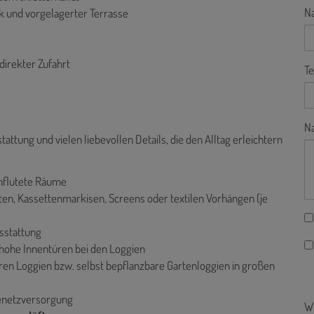
N
 und vorgelagerter Terrasse
direkter Zufahrt
Te
Na
ung und vielen liebevollen Details, die den Alltag erleichtern
chflutete Räume
ten, Kassettenmarkisen, Screens oder textilen Vorhängen (je
sstattung
hohe Innentüren bei den Loggien
eren Loggien bzw. selbst bepflanzbare Gartenloggien in großen
enetzversorgung
Wi