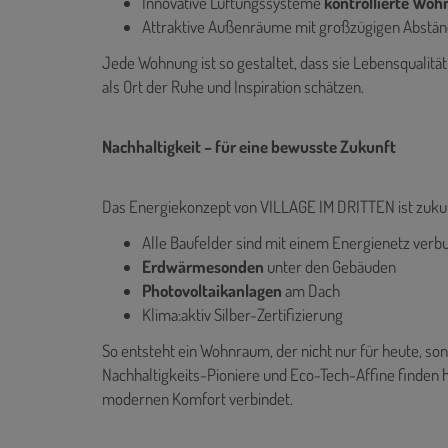
Innovative Lüftungssysteme
kontrollierte Wo
Attraktive Außenräume mit großzügigen Abstä
Jede Wohnung ist so gestaltet, dass sie Lebensqualität
als Ort der Ruhe und Inspiration schätzen.
Nachhaltigkeit – für eine bewusste Zukunft
Das Energiekonzept von VILLAGE IM DRITTEN ist zuku
Alle Baufelder sind mit einem Energienetz ver
Erdwärmesonden
unter den Gebäuden
Photovoltaikanlagen
am Dach
Klima:aktiv Silber-Zertifizierung
So entsteht ein Wohnraum, der nicht nur für heute, s
Nachhaltigkeits-Pioniere und Eco-Tech-Affine finden h
modernen Komfort verbindet.