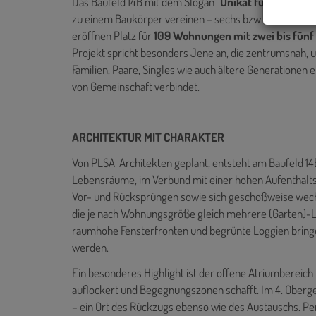
Das Baufeld 14B mit dem Slogan "
Unikat für Freigeist
zu einem Baukörper vereinen – sechs bzw. elf Gescho
eröffnen Platz für
109 Wohnungen mit zwei bis fün
Projekt spricht besonders Jene an, die zentrumsnah, 
Familien, Paare, Singles wie auch ältere Generationen 
von Gemeinschaft verbindet.
ARCHITEKTUR MIT CHARAKTER
Von PLSA Architekten geplant, entsteht am Baufeld 14B
Lebensräume, im Verbund mit einer hohen Aufenthaltsq
Vor- und Rücksprüngen sowie sich geschoßweise wechs
die je nach Wohnungsgröße gleich mehrere (Garten)-
raumhohe Fensterfronten und begrünte Loggien bringen 
werden.
Ein besonderes Highlight ist der offene Atriumbereich 
auflockert und Begegnungszonen schafft. Im 4. Oberge
– ein Ort des Rückzugs ebenso wie des Austauschs. Pe