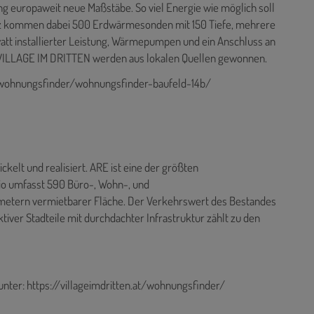
 europaweit neue Maßstäbe. So viel Energie wie möglich soll
tz kommen dabei 500 Erdwärmesonden mit 150 Tiefe, mehrere
t installierter Leistung, Wärmepumpen und ein Anschluss an
m VILLAGE IM DRITTEN werden aus lokalen Quellen gewonnen.
at/wohnungsfinder/wohnungsfinder-baufeld-14b/
kelt und realisiert. ARE ist eine der größten
lio umfasst 590 Büro-, Wohn-, und
tmetern vermietbarer Fläche. Der Verkehrswert des Bestandes
ktiver Stadteile mit durchdachter Infrastruktur zählt zu den
unter:
https://villageimdritten.at/wohnungsfinder/