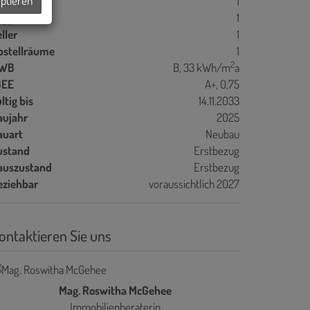
eptieren
alkone
1
oggien
1
ller
1
bstellräume
1
2
WB
B, 33 kWh/m
a
GEE
A+, 0,75
ltig bis
14.11.2033
aujahr
2025
auart
Neubau
ustand
Erstbezug
auszustand
Erstbezug
eziehbar
voraussichtlich 2027
ontaktieren Sie uns
Mag. Roswitha McGehee
Immobilienberaterin