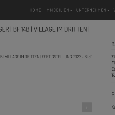
HOME
IMMOBILIEN
UNTERNEHMEN
ER | BF 14B | VILLAGE IM DRITTEN |
B
Z
F
E
T
P
Ka