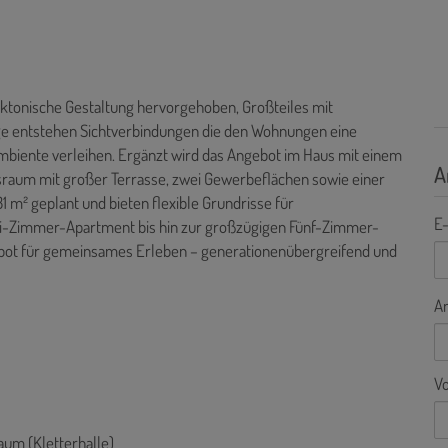
tektonische Gestaltung hervorgehoben, Großteiles mit
ge entstehen Sichtverbindungen die den Wohnungen eine
mbiente verleihen. Ergänzt wird das Angebot im Haus mit einem
A
raum mit großer Terrasse, zwei Gewerbeflächen sowie einer
1 m² geplant und bieten flexible Grundrisse für
E-
i-Zimmer-Apartment bis hin zur großzügigen Fünf-Zimmer-
gebot für gemeinsames Erleben – generationenübergreifend und
A
V
aum (Kletterhalle)