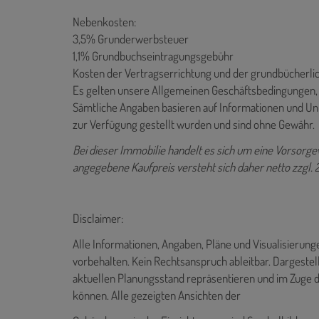
Nebenkosten:
3,5% Grunderwerbsteuer
1,1% Grundbuchseintragungsgebühr
Kosten der Vertragserrichtung und der grundbücherl
Es gelten unsere Allgemeinen Geschäftsbedingungen, d
Sämtliche Angaben basieren auf Informationen und U
zur Verfügung gestellt wurden und sind ohne Gewähr.
Bei dieser Immobilie handelt es sich um eine Vorsor
angegebene Kaufpreis versteht sich daher netto zzgl.
Disclaimer:
Alle Informationen, Angaben, Pläne und Visualisierun
vorbehalten. Kein Rechtsanspruch ableitbar. Dargestel
aktuellen Planungsstand repräsentieren und im Zuge 
können. Alle gezeigten Ansichten der