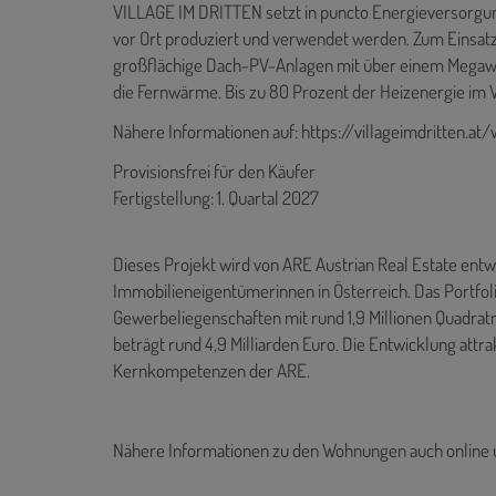
VILLAGE IM DRITTEN setzt in puncto Energieversorgung
vor Ort produziert und verwendet werden. Zum Einsa
großflächige Dach-PV-Anlagen mit über einem Megawat
die Fernwärme. Bis zu 80 Prozent der Heizenergie i
Nähere Informationen auf: https://villageimdritten.
Provisionsfrei für den Käufer
Fertigstellung: 1. Quartal 2027
Dieses Projekt wird von ARE Austrian Real Estate entwic
Immobilieneigentümerinnen in Österreich. Das Portfo
Gewerbeliegenschaften mit rund 1,9 Millionen Quadra
beträgt rund 4,9 Milliarden Euro. Die Entwicklung attra
Kernkompetenzen der ARE.
Nähere Informationen zu den Wohnungen auch online 