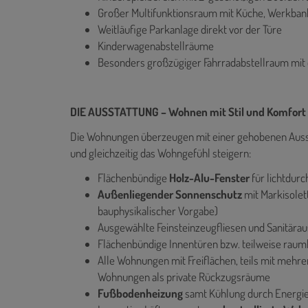
Großer Multifunktionsraum mit Küche, Werkbank
Weitläufige Parkanlage direkt vor der Türe
Kinderwagenabstellräume
Besonders großzügiger Fahrradabstellraum mit 
DIE AUSSTATTUNG – Wohnen mit Stil und Komfort
Die Wohnungen überzeugen mit einer gehobenen Ausstatt
und gleichzeitig das Wohngefühl steigern:
Flächenbündige
Holz-Alu-Fenster
für lichtdur
Außenliegender Sonnenschutz
mit Markisolet
bauphysikalischer Vorgabe)
Ausgewählte Feinsteinzeugfliesen und Sanitärau
Flächenbündige Innentüren bzw. teilweise raum
Alle Wohnungen mit Freiflächen, teils mit mehr
Wohnungen als private Rückzugsräume
Fußbodenheizung
samt Kühlung durch Energi