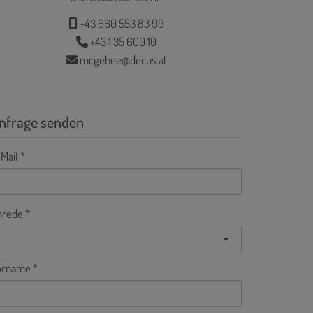
+43 660 553 83 99
+43 1 35 600 10
mcgehee@decus.at
nfrage senden
Mail
nrede
orname