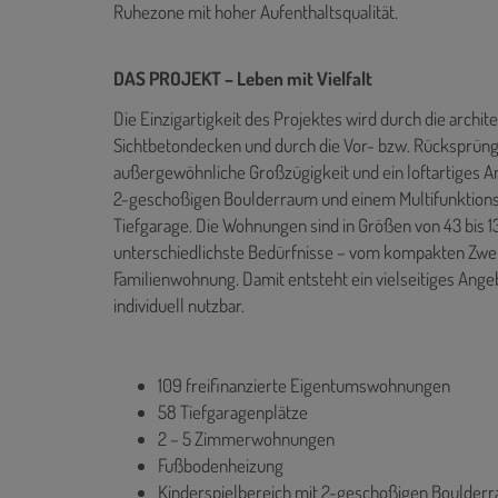
Ruhezone mit hoher Aufenthaltsqualität.
DAS PROJEKT – Leben mit Vielfalt
Die Einzigartigkeit des Projektes wird durch die archi
Sichtbetondecken und durch die Vor- bzw. Rücksprün
außergewöhnliche Großzügigkeit und ein loftartiges A
2-geschoßigen Boulderraum und einem Multifunktions
Tiefgarage. Die Wohnungen sind in Größen von 43 bis 13
unterschiedlichste Bedürfnisse – vom kompakten Zwe
Familienwohnung. Damit entsteht ein vielseitiges An
individuell nutzbar.
109 freifinanzierte Eigentumswohnungen
58 Tiefgaragenplätze
2 – 5 Zimmerwohnungen
Fußbodenheizung
Kinderspielbereich mit 2-geschoßigen Boulderr