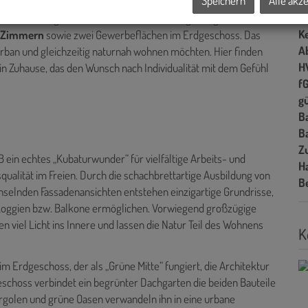
Speichern
Alle akz
B
er
" nimmt dabei eine besondere Rolle ein: Zwei Bauteile die sich
L
sse hoch – fügen sich harmonisch in die Umgebung ein und
Ke
f Zimmern
sowie zwei Gewerbeflächen im Erdgeschoss. Das
A
urban und gleichzeitig naturnah wohnen möchten. Hier finden
H
ein Zuhause, das den Wunsch nach Individualität mit dem Gefühl
f
gü
B
B
Z
 ein echtes „Kubaturwunder“ für vielfältige Arbeits- und
H
ualität im Freien. Durch die schachbrettartige Ausbildung von
B
elnden Fassadenansichten entstehen einzigartige Grundrisse,
Loggien bzw. Balkone ermöglichen. Vorwiegend großzügige
viel Licht ins Innere und lassen die Natur Teil des Wohnens
K
im Erdgeschoss, der als „Grüne Mitte“ fungiert, die Architektur
schoss verbindet ein begrünter Dachgarten die beiden Bauteile
rgolen und grüne Oasen verwandeln ihn in eine urbane