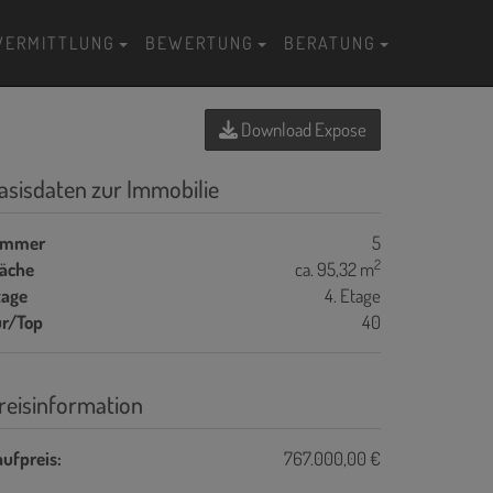
VERMITTLUNG
BEWERTUNG
BERATUNG
Download Expose
asisdaten zur Immobilie
immer
5
2
läche
ca. 95,32 m
tage
4. Etage
ür/Top
40
reisinformation
ufpreis:
767.000,00 €