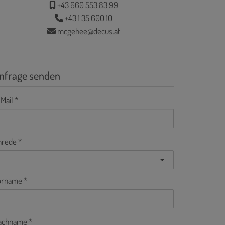
+43 660 553 83 99
+43 1 35 600 10
mcgehee@decus.at
nfrage senden
Mail
nrede
orname
achname