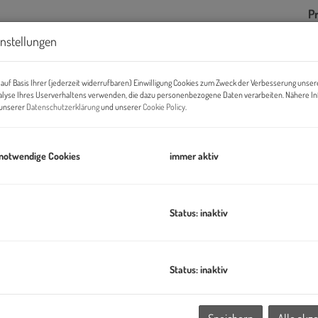
Pr
G
instellungen
G
auf Basis Ihrer (jederzeit widerrufbaren) Einwilligung Cookies zum Zweck der Verbesserung unser
alyse Ihres Userverhaltens verwenden, die dazu personenbezogene Daten verarbeiten. Nähere I
n unserer
Datenschutzerklärung
und unserer
Cookie Policy
.
B
Ob
 notwendige Cookies
immer aktiv
Z
V
O
Status: inaktiv
N
W
es, lebendiges Stadtquartier mit rund 2.000 Wohnungen, dazu
L
erbetreuungs- und Bildungseinrichtungen, welches das
B
Status: inaktiv
haltiger Energieversorgung verbindet.
B
W