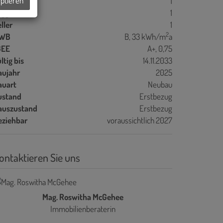
eptieren
alkone
1
oggien
1
ller
1
2
WB
B, 33 kWh/m
a
GEE
A+, 0,75
ltig bis
14.11.2033
aujahr
2025
auart
Neubau
ustand
Erstbezug
auszustand
Erstbezug
eziehbar
voraussichtlich 2027
ontaktieren Sie uns
Mag. Roswitha McGehee
Immobilienberaterin