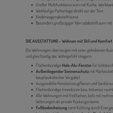
Großer Multifunktionsraum mit Küche, Werkbank
Weitläufige Parkanlage direkt vor der Türe
Kinderwagenabstellräume
Besonders großzügiger Fahrradabstellraum mit 
DIE AUSSTATTUNG – Wohnen mit Stil und Komfort
Die Wohnungen überzeugen mit einer gehobenen Ausstatt
und gleichzeitig das Wohngefühl steigern:
Flächenbündige
Holz-Alu-Fenster
für lichtdur
Außenliegender Sonnenschutz
mit Markisolet
bauphysikalischer Vorgabe)
Ausgewählte Feinsteinzeugfliesen und Sanitärau
Flächenbündige Innentüren bzw. teilweise raum
Alle Wohnungen mit Freiflächen, teils mit mehr
Wohnungen als private Rückzugsräume
Fußbodenheizung
samt Kühlung durch Energi