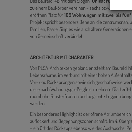
Das Baufeld 14B mit dem Slogan "
Unikat für Freigeist
zu einem Baukörper vereinen – sechs bzw. elf Gescho
eröffnen Platz für
109 Wohnungen mit zwei bis fün
Projekt spricht besonders Jene an, die zentrumsnah, 
Familien, Paare, Singles wie auch ältere Generationen 
von Gemeinschaft verbindet.
ARCHITEKTUR MIT CHARAKTER
Von PLSA Architekten geplant, entsteht am Baufeld 14B
Lebensräume, im Verbund mit einer hohen Aufenthaltsq
Vor- und Rücksprüngen sowie sich geschoßweise wechs
die je nach Wohnungsgröße gleich mehrere (Garten)-
raumhohe Fensterfronten und begrünte Loggien bringen 
werden.
Ein besonderes Highlight ist der offene Atriumbereich 
auflockert und Begegnungszonen schafft. Im 4. Oberge
– ein Ort des Rückzugs ebenso wie des Austauschs. Pe