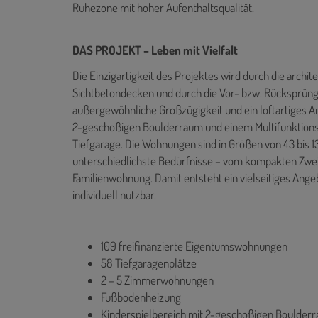
Ruhezone mit hoher Aufenthaltsqualität.
DAS PROJEKT – Leben mit Vielfalt
Die Einzigartigkeit des Projektes wird durch die archi
Sichtbetondecken und durch die Vor- bzw. Rücksprün
außergewöhnliche Großzügigkeit und ein loftartiges A
2-geschoßigen Boulderraum und einem Multifunktions
Tiefgarage. Die Wohnungen sind in Größen von 43 bis 13
unterschiedlichste Bedürfnisse – vom kompakten Zwe
Familienwohnung. Damit entsteht ein vielseitiges An
individuell nutzbar.
109 freifinanzierte Eigentumswohnungen
58 Tiefgaragenplätze
2 – 5 Zimmerwohnungen
Fußbodenheizung
Kinderspielbereich mit 2-geschoßigen Boulderr