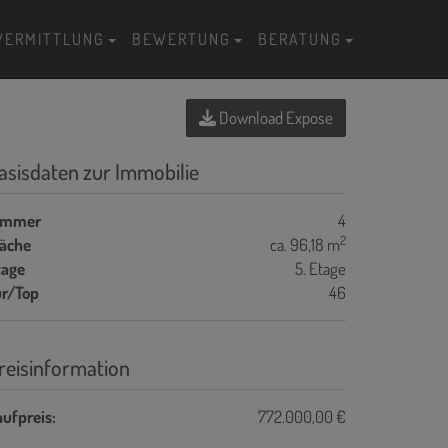
VERMITTLUNG
BEWERTUNG
BERATUNG
Download Expose
asisdaten zur Immobilie
immer
4
2
läche
ca. 96,18 m
tage
5. Etage
ür/Top
46
reisinformation
ufpreis:
772.000,00 €