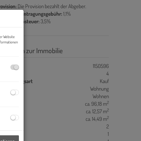
ovision:
Die Provision bezahlt der Abgeber.
rundbucheintragungsgebühr:
1,1%
runderwerbsteuer:
3,5%
er Website
nformationen
asisdaten zur Immobilie
jektnr.
1150596
immer
4
ermarktungsart
Kauf
bjektart
Wohnung
utzungsart
Wohnen
2
ohnfläche
ca. 96,18 m
2
oggiafläche
ca. 12,57 m
2
alkonfläche
ca. 14,49 m
äder
2
C
1