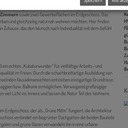
Speichern
Alle akz
B
er
" nimmt dabei eine besondere Rolle ein: Zwei Bauteile die sich
L
sse hoch – fügen sich harmonisch in die Umgebung ein und
Ke
f Zimmern
sowie zwei Gewerbeflächen im Erdgeschoss. Das
H
urban und gleichzeitig naturnah wohnen möchten. Hier finden
f
ein Zuhause, das den Wunsch nach Individualität mit dem Gefühl
gü
B
B
Z
H
 ein echtes „Kubaturwunder“ für vielfältige Arbeits- und
B
ualität im Freien. Durch die schachbrettartige Ausbildung von
elnden Fassadenansichten entstehen einzigartige Grundrisse,
Loggien bzw. Balkone ermöglichen. Vorwiegend großzügige
K
viel Licht ins Innere und lassen die Natur Teil des Wohnens
im Erdgeschoss, der als „Grüne Mitte“ fungiert, die Architektur
schoss verbindet ein begrünter Dachgarten die beiden Bauteile
rgolen und grüne Oasen verwandeln ihn in eine urbane