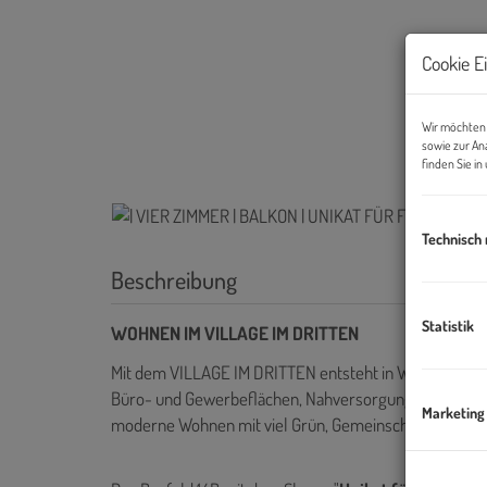
Cookie E
Wir möchten 
sowie zur An
finden Sie i
Technisch
Beschreibung
Statistik
WOHNEN IM VILLAGE IM DRITTEN
Mit dem VILLAGE IM DRITTEN entsteht in Wien ein neu
Büro- und Gewerbeflächen, Nahversorgung sowie Kind
Marketing
moderne Wohnen mit viel Grün, Gemeinschaft und nach