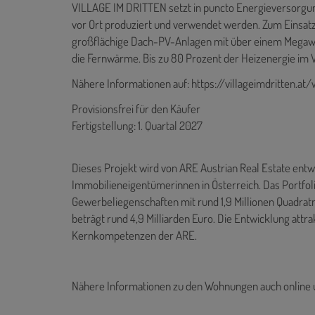
VILLAGE IM DRITTEN setzt in puncto Energieversorgung
vor Ort produziert und verwendet werden. Zum Einsa
großflächige Dach-PV-Anlagen mit über einem Megawat
die Fernwärme. Bis zu 80 Prozent der Heizenergie i
Nähere Informationen auf: https://villageimdritten.
Provisionsfrei für den Käufer
Fertigstellung: 1. Quartal 2027
Dieses Projekt wird von ARE Austrian Real Estate entwic
Immobilieneigentümerinnen in Österreich. Das Portfo
Gewerbeliegenschaften mit rund 1,9 Millionen Quadra
beträgt rund 4,9 Milliarden Euro. Die Entwicklung attra
Kernkompetenzen der ARE.
Nähere Informationen zu den Wohnungen auch online 