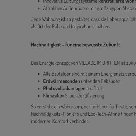
Innovative Lüftungssysteme
kontrollierte Wo
Attraktive Außenräume mit großzügigen Abstä
Jede Wohnung ist so gestaltet, dass sie Lebensqualität
als Ort der Ruhe und Inspiration schätzen.
Nachhaltigkeit – für eine bewusste Zukunft
Das Energiekonzept von VILLAGE IM DRITTEN ist zuku
Alle Baufelder sind mit einem Energienetz ver
Erdwärmesonden
unter den Gebäuden
Photovoltaikanlagen
am Dach
Klima:aktiv Silber-Zertifizierung
So entsteht ein Wohnraum, der nicht nur für heute, s
Nachhaltigkeits-Pioniere und Eco-Tech-Affine finden h
modernen Komfort verbindet.