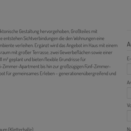
tektonische Gestaltung hervorgehoben, Großteiles mit
ge entstehen Sichtverbindungen die den Wohnungen eine
A
mbiente verleihen. Ergänzt wird das Angebot im Haus mit einem
raum mit großer Terrasse, zwei Gewerbeflächen sowie einer
E-
1 m² geplant und bieten flexible Grundrisse für
i-Zimmer-Apartment bis hin zur großzügigen Fünf-Zimmer-
gebot für gemeinsames Erleben – generationenübergreifend und
A
V
N
aum (Kletterhalle)