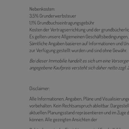
Nebenkosten:
3,5% Grunderwerbsteuer
1,1% Grundbuchseintragungsgebühr
Kosten der Vertragserrichtung und der grundbücherl
Es gelten unsere Allgemeinen Geschäftsbedingungen, d
Sämtliche Angaben basieren auf Informationen und U
zur Verfügung gestellt wurden und sind ohne Gewähr.
Bei dieser Immobilie handelt es sich um eine Vorsor
angegebene Kaufpreis versteht sich daher netto zzgl.
Disclaimer:
Alle Informationen, Angaben, Pläne und Visualisierun
vorbehalten. Kein Rechtsanspruch ableitbar. Dargestel
aktuellen Planungsstand repräsentieren und im Zuge 
können. Alle gezeigten Ansichten der