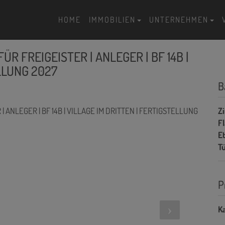
HOME
IMMOBILIEN
UNTERNEHMEN
FÜR FREIGEISTER | ANLEGER | BF 14B |
LLUNG 2027
B
Z
F
E
T
P
Ka