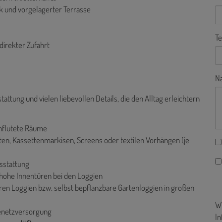
 und vorgelagerter Terrasse
Te
direkter Zufahrt
Na
ung und vielen liebevollen Details, die den Alltag erleichtern
chflutete Räume
ten, Kassettenmarkisen, Screens oder textilen Vorhängen (je
sstattung
hohe Innentüren bei den Loggien
eren Loggien bzw. selbst bepflanzbare Gartenloggien in großen
Wi
enetzversorgung
In