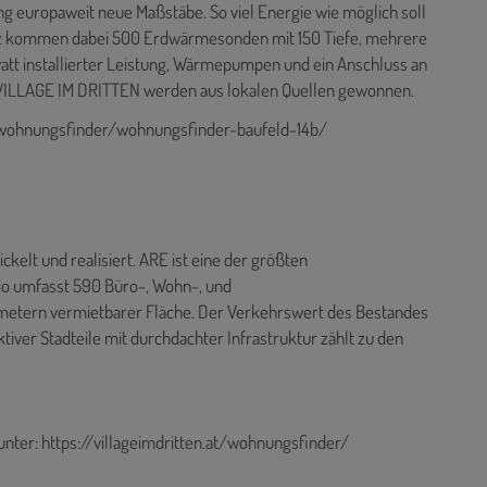
 europaweit neue Maßstäbe. So viel Energie wie möglich soll
tz kommen dabei 500 Erdwärmesonden mit 150 Tiefe, mehrere
t installierter Leistung, Wärmepumpen und ein Anschluss an
m VILLAGE IM DRITTEN werden aus lokalen Quellen gewonnen.
at/wohnungsfinder/wohnungsfinder-baufeld-14b/
kelt und realisiert. ARE ist eine der größten
lio umfasst 590 Büro-, Wohn-, und
tmetern vermietbarer Fläche. Der Verkehrswert des Bestandes
ktiver Stadteile mit durchdachter Infrastruktur zählt zu den
unter:
https://villageimdritten.at/wohnungsfinder/