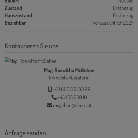
Bauart
Neubau
Zustand
Erstbezug
Hauszustand
Erstbezug
Beziehbar
voraussichtlich 2027
Kontaktieren Sie uns
Mag. Roswitha McGehee
Immobilienberaterin
+43 660 553 83 99
+43 1 35 600 10
mcgehee@decus.at
Anfrage senden