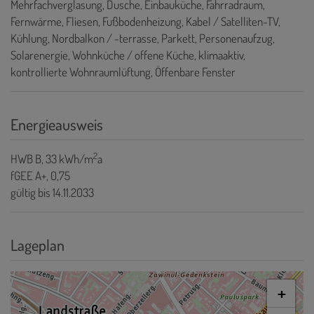
Mehrfachverglasung
Dusche
Einbauküche
Fahrradraum
Fernwärme
Fliesen
Fußbodenheizung
Kabel / Satelliten-TV
Kühlung
Nordbalkon / -terrasse
Parkett
Personenaufzug
Solarenergie
Wohnküche / offene Küche
klimaaktiv
kontrollierte Wohnraumlüftung
Öffenbare Fenster
Energieausweis
2
HWB
B, 33 kWh/m
a
fGEE
A+, 0,75
gültig bis
14.11.2033
Lageplan
+