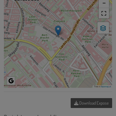
−
Tiles ©
basemap.at
Download Expose