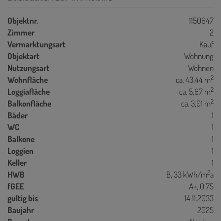
Objektnr.
1150647
Zimmer
2
Vermarktungsart
Kauf
Objektart
Wohnung
Nutzungsart
Wohnen
2
Wohnfläche
ca. 43,44 m
2
Loggiafläche
ca. 5,67 m
2
Balkonfläche
ca. 3,01 m
Bäder
1
WC
1
Balkone
1
Loggien
1
Keller
1
2
HWB
B, 33 kWh/m
a
fGEE
A+, 0,75
gültig bis
14.11.2033
Baujahr
2025