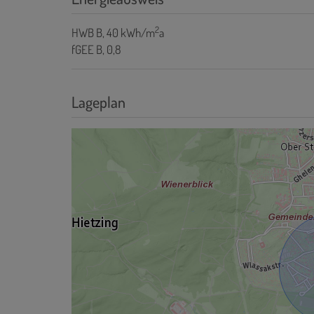
2
HWB
B, 40 kWh/m
a
fGEE
B, 0,8
Lageplan