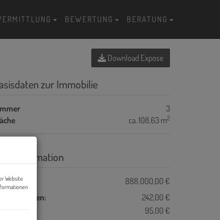
VERMITTLUNG
BEWERTUNG
BERATUNG
Download Expose
asisdaten zur Immobilie
immer
3
2
läche
ca. 108,63 m
reisinformation
er Website
ufpreis:
888.000,00 €
nformationen
etriebskosten:
242,00 €
eizkosten:
95,00 €