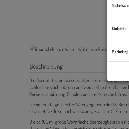
Technisch
Statistik
Marketing
Beschreibung
Die Joseph-Lister-Gasse zählt zu den exklusivsten Adre
Schlosspark Schönbrunn und weitläufige Grünflächen b
Verkehrsanbindung, Schulen und medizinische Infrastru
n einer der begehrtesten Wohngegenden des 13. Bezir
erwartet Sie diese hochwertig ausgestattete 3-Zimme
Die ca. 109 m² große Wohnfläche überzeugt durch ein d
Der offene Wohn-/Essbereich mit direktem Zugang zur 