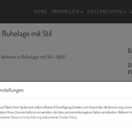
HOME
IMMOBILIEN
UNTERNEHMEN
Ruhelage mit Stil
B
Z
F
instellungen
P
auf Basis Ihrer (jederzeit widerrufbaren) Einwilligung Cookies zum Zweck der Verbesserung unser
Ka
alyse Ihres Userverhaltens verwenden, die dazu personenbezogene Daten verarbeiten. Nähere I
n unserer
Datenschutzerklärung
und unserer
Cookie Policy
.
B
H