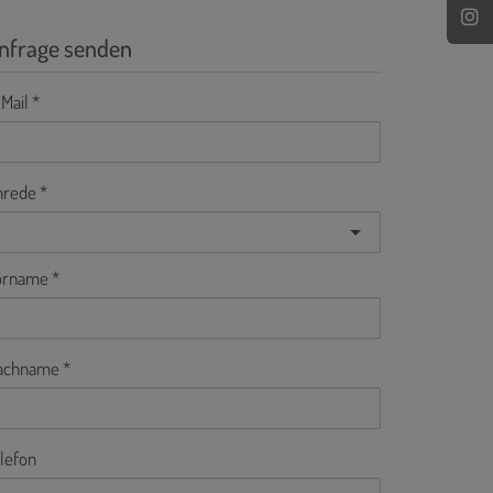
nfrage senden
Mail
nrede
orname
achname
lefon