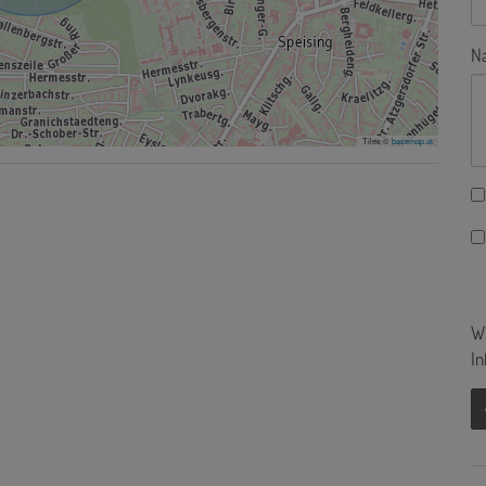
Na
Tiles ©
basemap.at
Wi
In