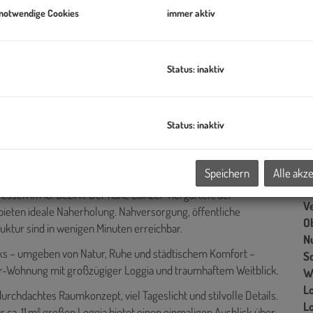
U
 notwendige Cookies
immer aktiv
m
G
Status: inaktiv
G
Status: inaktiv
B
Ob
Speichern
Alle akz
Z
ssen im 13. Bezirk. Der nahe Lainzer Tiergarten, der
V
ieten ideale Naherholung. Nahversorgung, öffentliche
O
ktur sind in wenigen Minuten erreichbar.
N
ks – umgeben von Natur, Ruhe und städtischem Komfort –
Sc
r-Wohnung mit großzügiger Loggia und traumhaftem Weitblick.
W
L
urchdachtes Raumkonzept, viel Tageslicht und stilvolle Details.
L
ca. 11 m² großen Loggia bietet einen einmaligen Ausblick über