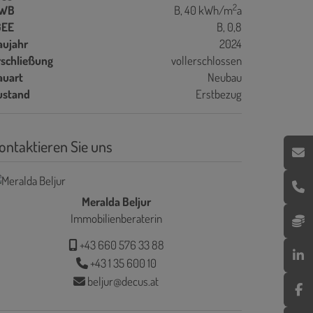
2
WB
B, 40 kWh/m
a
GEE
B, 0,8
aujahr
2024
rschließung
vollerschlossen
auart
Neubau
ustand
Erstbezug
ontaktieren Sie uns
Meralda Beljur
Immobilienberaterin
+43 660 576 33 88
+43 1 35 600 10
beljur@decus.at