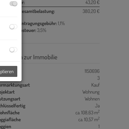
msatzsteuer:
43,20 €
onatliche Gesamtbelastung:
380,20 €
rundbucheintragungsgebühr:
1,1%
runderwerbsteuer:
3,5%
asisdaten zur Immobilie
jektnr.
1150696
eptieren
immer
3
ermarktungsart
Kauf
bjektart
Wohnung
utzungsart
Wohnen
hlüsselfertig
Ja
2
ohnfläche
ca. 108,63 m
2
oggiafläche
ca. 10,57 m
oggien
1