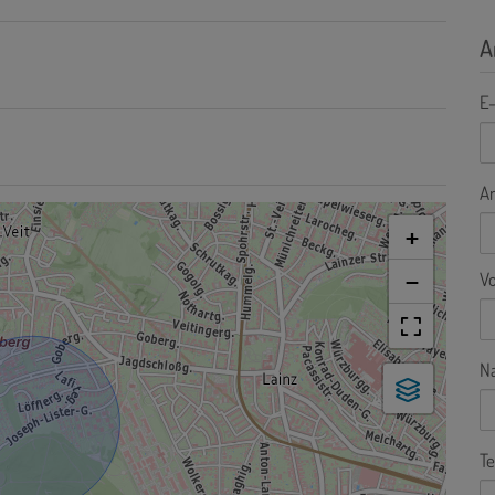
A
E-
A
+
V
−
N
Te