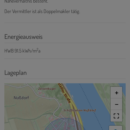
Naheverhältnis besteht.
Der Vermittler ist als Doppelmakler tätig.
Energieausweis
2
HWB
91.5 kWh/m
a
Lageplan
+
−