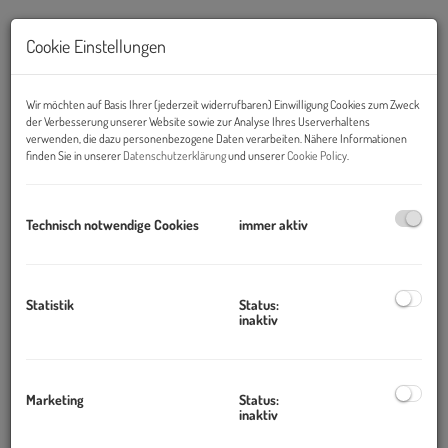
Cookie Einstellungen
Wir möchten auf Basis Ihrer (jederzeit widerrufbaren) Einwilligung Cookies zum Zweck
der Verbesserung unserer Website sowie zur Analyse Ihres Userverhaltens
verwenden, die dazu personenbezogene Daten verarbeiten. Nähere Informationen
finden Sie in unserer
Datenschutzerklärung
und unserer
Cookie Policy
.
Technisch notwendige Cookies
immer aktiv
Beschreibung
Statistik
Status:
inaktiv
Objekt und Lage:
Das Bürogebäude befindet sich am bekannten
Nußdorfer Platz
im 19. Bezirk und die Umgebung bietet ein umfangreiches
Marketing
Status:
inaktiv
Angebot an Nahversorgern und Restaurants.